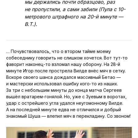
мы держались почти образцово, раз
не пропустили, а сами забили (Пула с 10-
метрового штрафного на 20-й минуте —
В.Т.).
… Почувствовалось, что о втором тайме моему
собеседнику говорить не слишком хочется. Вот тут-то
фаворит наконец-то взломал нашу оборону. На 28-й
минуте Игор после прострела Вилде внёс мяч в сетку.
Вскоре своего шанса дождался массивный Бетао —
и мастерски использовал ошибку кого-то из наших.
За три с небольшим минуты до конца матча Сергеев
вышёл вратарем-гонялой. Но, уже с Зуевым в воротах,
удар с острейшего угла удался неугомонному Вилде.
А на последней минуте едва не отличился и добрый
знакомый Шуша — влепил мяч в перекладину. Со звоном!