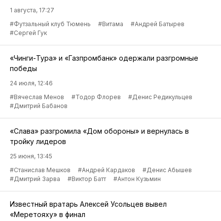
1 августа, 17:27
#Футзальный клуб Тюмень
#Витама
#Андрей Батырев
#Сергей Гук
«Чинги-Тура» и «Газпромбанк» одержали разгромные
победы
24 июля, 12:46
#Вячеслав Менов
#Тодор Флорев
#Денис Редикульцев
#Дмитрий Бабанов
«Слава» разгромила «Дом обороны» и вернулась в
тройку лидеров
25 июня, 13:45
#Станислав Мешков
#Андрей Кардаков
#Денис Абышев
#Дмитрий Зарва
#Виктор Батт
#Антон Кузьмин
Известный вратарь Алексей Усольцев вывел
«Меретояху» в финал