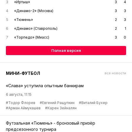
3
«Иртыш»
3
4
4
«Динамо-2» (Москва)
3
3
5
«Тюмень»
2
3
6
«Динамо» (Ставрополь)
2
1
7
«Торпедо» (Миасс)
3
0
Полная версия
МИНИ-ФУТБОЛ
все новости
«Слава» уступила опытным банкирам
6 августа, 11:15
#Тодор Флорев
#Евгений Ращупкин
#Виталий Бухер
#Арман Аймукашев
#Карен Зейналян
Футзальная «Тюмень» - бронзовый призёр
предсезонного турнира