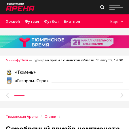
Хоккей
Футзал
Футбол
Биатлон
Еще
Лыжные гонки
Волейбол
Плавание
Дзюдо
Скалолазание
Велоспорт
Бокс
Мини-футбол
— Турнир на призы Тюменской области
18 августа, 19:00
«Тюмень»
«Газпром-Югра»
Тюменская Арена
Статьи
Серебряный призёр чемпионата