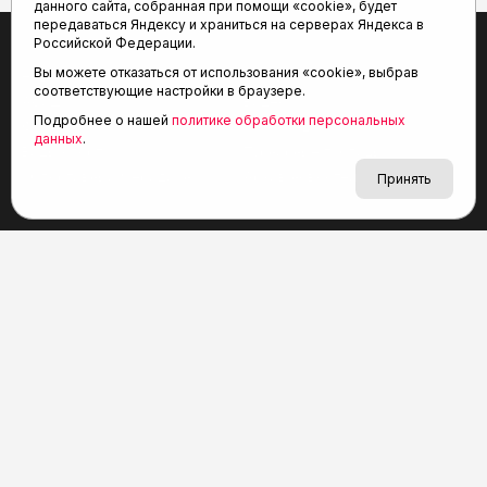
данного сайта, собранная при помощи «cookie», будет
передаваться Яндексу и храниться на серверах Яндекса в
Российской Федерации.
Вы можете отказаться от использования «cookie», выбрав
Новости
Статьи
соответствующие настройки в браузере.
Афиша
Видео
Подробнее о нашей
политике обработки персональных
Фото
Трансляции
данных
.
Виды спорта
Турнирные таблицы
«Спортивный меридиан»
Архив новостей
Принять
СМИ Агентство спортивных новостей «Тюменская арена»
зарегистрировано Федеральной службой по надзору
в сфере связи, информационных технологий и массовых
коммуникаций (Роскомнадзор), регистрационный номер
и дата: серия Эл № ФС77-81090 от 25 мая 2021 г.
Учредитель: АНО «ТРК «Тюменское время».
Главный редактор: Мартынов В. В.