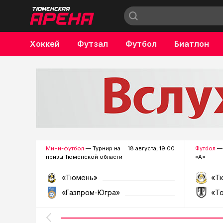
Хоккей
Футзал
Футбол
Биатлон
Бокс
Мини-футбол
— Турнир на
18 августа, 19:00
Футбол
— 
призы Тюменской области
«А»
«Тюмень»
«Т
«Газпром-Югра»
«Т