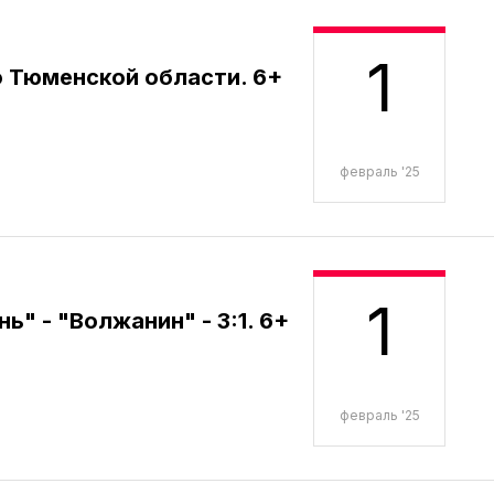
1
 Тюменской области. 6+
февраль '25
1
ь" - "Волжанин" - 3:1. 6+
февраль '25