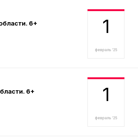
1
области. 6+
февраль '25
1
бласти. 6+
февраль '25