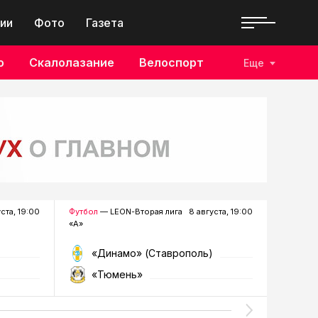
ии
Фото
Газета
о
Скалолазание
Велоспорт
Еще
уста, 19:00
Футбол
— LEON-Вторая лига
8 августа, 19:00
Хоккей
—
«А»
«Динамо» (Ставрополь)
«Р
«Тюмень»
«Г