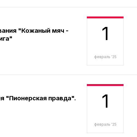
1
вания "Кожаный мяч -
ига"
февраль '25
1
я "Пионерская правда".
февраль '25