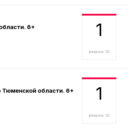
1
области. 6+
февраль '25
1
 Тюменской области. 6+
февраль '25