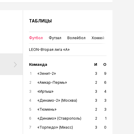
ТАБЛИЦЫ
Футбол
Футзал
Волейбол
Хоккей
LEON-Вторая лига «А»
АРЬ
ФЕВРАЛЬ
Команда
МАРТ
АПРЕЛЬ
МАЙ
И
О
ИЮНЬ
И
1
«Зенит-2»
3
9
2
«Амкар-Пермь»
2
6
3
«Иртыш»
3
4
4
«Динамо-2» (Москва)
3
3
5
«Тюмень»
2
3
6
«Динамо» (Ставрополь)
2
1
7
«Торпедо» (Миасс)
3
0