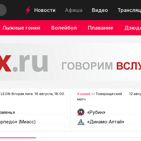
Новости
Афиша
Видео
Трансляц
Лыжные гонки
Волейбол
Плавание
Дзюд
LEON-Вторая лига
16 августа, 18:00
Хоккей
— Товарищеский
12 авг
матч
юмень»
«Рубин»
орпедо» (Миасс)
«Динамо-Алтай»