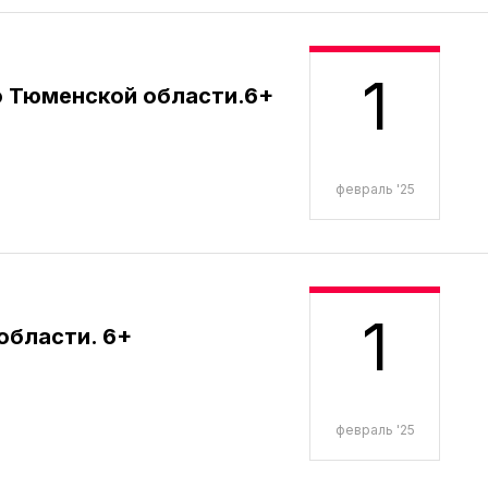
1
о Тюменской области.6+
февраль '25
1
области. 6+
февраль '25