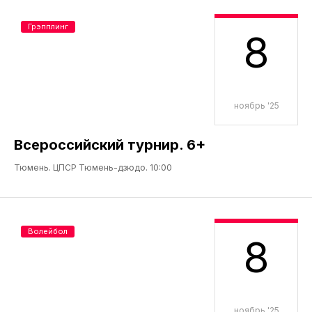
Грэпплинг
8
ноябрь '25
Всероссийский турнир. 6+
Тюмень. ЦПСР Тюмень-дзюдо. 10:00
Волейбол
8
ноябрь '25