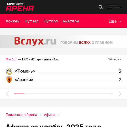
Хоккей
Футзал
Футбол
Биатлон
Еще
Лыжные гонки
Волейбол
Плавание
Дзюдо
Скалолазание
Велоспорт
Бокс
Футбол
— LEON-Вторая лига «А»
14 июня
2
«Тюмень»
2
«Алания»
Тюменская Арена
Афиша
Афиша за ноябрь 2025 года