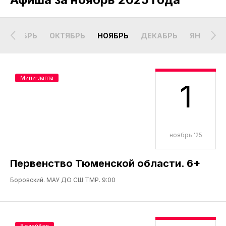
СЕНТЯБРЬ
ОКТЯБРЬ
НОЯБРЬ
ДЕКАБРЬ
ЯНВАРЬ
Мини-лапта
1
ноябрь '25
Первенство Тюменской области. 6+
Боровский. МАУ ДО СШ ТМР. 9:00
Волейбол