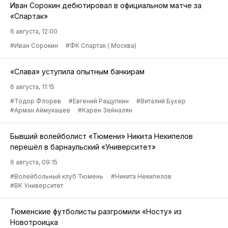
Иван Сорокин дебютировал в официальном матче за
«Спартак»
6 августа, 12:00
#Иван Сорокин
#ФК Спартак ( Москва)
«Слава» уступила опытным банкирам
6 августа, 11:15
#Тодор Флорев
#Евгений Ращупкин
#Виталий Бухер
#Арман Аймукашев
#Карен Зейналян
Бывший волейболист «Тюмени» Никита Некипелов
перешёл в барнаульский «Университет»
6 августа, 09:15
#Волейбольный клуб Тюмень
#Никита Некипелов
#ВК Университет
Тюменские футболисты разгромили «Носту» из
Новотроицка