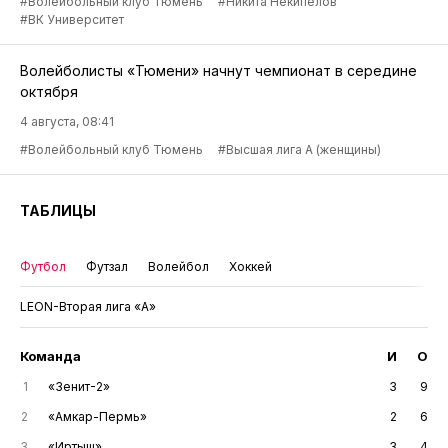
#Волейбольный клуб Тюмень
#Никита Некипелов
#ВК Университет
Волейболисты «Тюмени» начнут чемпионат в середине
октября
4 августа, 08:41
#Волейбольный клуб Тюмень
#Высшая лига А (женщины)
ТАБЛИЦЫ
Футбол
Футзал
Волейбол
Хоккей
LEON-Вторая лига «А»
Команда
И
О
1
«Зенит-2»
3
9
2
«Амкар-Пермь»
2
6
3
«Иртыш»
3
4