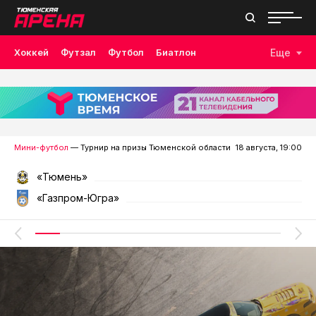
Хоккей
Футзал
Футбол
Биатлон
Еще
Лыжные гонки
Волейбол
Плавание
Дзюдо
Скалолазание
Велоспорт
Бокс
Мини-футбол
— Турнир на призы Тюменской области
18 августа, 19:00
«Тюмень»
«Газпром-Югра»