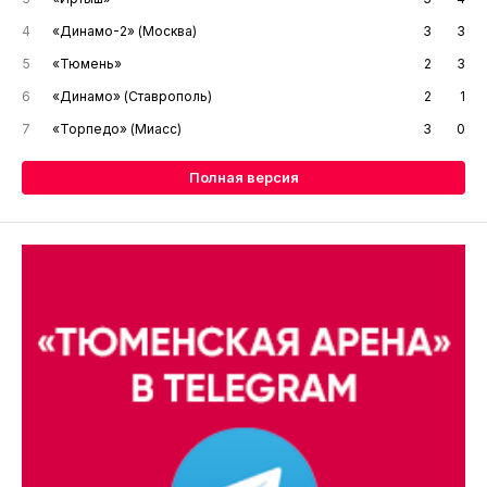
4
«Динамо-2» (Москва)
3
3
5
«Тюмень»
2
3
6
«Динамо» (Ставрополь)
2
1
7
«Торпедо» (Миасс)
3
0
Полная версия