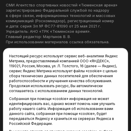
СМИ Агентство спортивных новостей «Тюменская арена»
зарегистрировано Федеральной службой по надзору
в сфере связи, информационных технологий и массовых
коммуникаций (Роскомнадзор), регистрационный номер
и дата: серия Эл № ФС77-81090 от 25 мая 2021 г.
Учредитель: АНО «ТРК «Тюменское время».
Главный редактор: Мартынов В. В.
При использовании материалов ссылка обязательна.
Политика конфиденциальности
Настоящий ресурс использует сервис веб-аналитики Яндекс
Метрика, предоставляемый компанией ООО «ЯНДЕКС»,
Редакция:
119021, Россия, Москва, ул. Л. Толстого, 16 (далее — Яндекс),
сервис Яндекс Метрика использует файлы «cookie» с целью
625035, Тюмень, пр. Геологоразведчиков, 28А
сбора технических данных посетителей для обеспечения
(3452) 68-22-28
работоспособности и улучшения качества обслуживания.
tum-arena@mail.ru
Продолжая использовать ресурс, Вы автоматически
соглашаетесь с использованием данных технологий.
Отдел продаж:
Собранная при помощи «cookie» информация не может
(3452) 68-89-78
идентифицировать вас, однако может помочь нам улучшить
kotovaev@sibinformburo.ru
работу нашего сайта. Информация об использовании вами
данного сайта, собранная при помощи «cookie», будет
передаваться Яндексу и храниться на серверах Яндекса в
Российской Федерации.