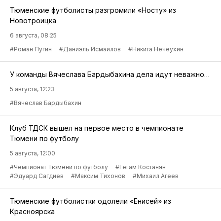
Тюменские футболисты разгромили «Носту» из
Новотроицка
6 августа, 08:25
#Роман Пугин
#Даниэль Исмаилов
#Никита Нечеухин
У команды Вячеслава Бардыбахина дела идут неважно…
5 августа, 12:23
#Вячеслав Бардыбахин
Клуб ТДСК вышел на первое место в чемпионате
Тюмени по футболу
5 августа, 12:00
#Чемпионат Тюмени по футболу
#Гегам Костанян
#Эдуард Сагдиев
#Максим Тихонов
#Михаил Агеев
Тюменские футболистки одолели «Енисей» из
Красноярска