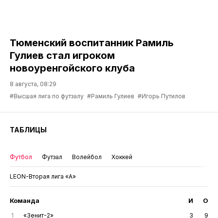
Тюменский воспитанник Рамиль
Гулиев стал игроком
новоуренгойского клуба
8 августа, 08:29
#Высшая лига по футзалу
#Рамиль Гулиев
#Игорь Путилов
ТАБЛИЦЫ
Футбол
Футзал
Волейбол
Хоккей
LEON-Вторая лига «А»
Команда
И
О
1
«Зенит-2»
3
9