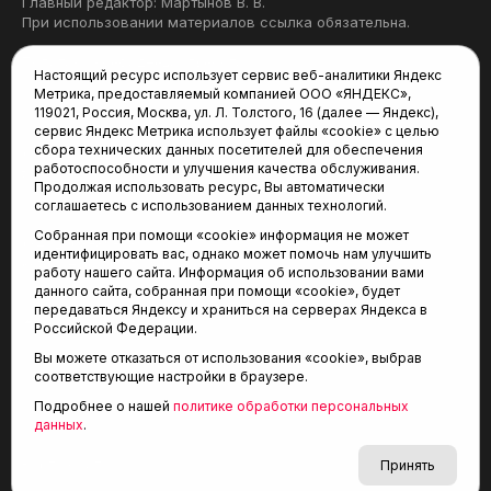
Главный редактор: Мартынов В. В.
При использовании материалов ссылка обязательна.
Политика конфиденциальности
Настоящий ресурс использует сервис веб-аналитики Яндекс
Метрика, предоставляемый компанией ООО «ЯНДЕКС»,
Редакция:
119021, Россия, Москва, ул. Л. Толстого, 16 (далее — Яндекс),
сервис Яндекс Метрика использует файлы «cookie» с целью
625035, Тюмень, пр. Геологоразведчиков, 28А
сбора технических данных посетителей для обеспечения
(3452) 68-22-28
работоспособности и улучшения качества обслуживания.
tum-arena@mail.ru
Продолжая использовать ресурс, Вы автоматически
соглашаетесь с использованием данных технологий.
Отдел продаж:
Собранная при помощи «cookie» информация не может
(3452) 68-89-78
идентифицировать вас, однако может помочь нам улучшить
kotovaev@sibinformburo.ru
работу нашего сайта. Информация об использовании вами
данного сайта, собранная при помощи «cookie», будет
передаваться Яндексу и храниться на серверах Яндекса в
Российской Федерации.
Вы можете отказаться от использования «cookie», выбрав
соответствующие настройки в браузере.
Подробнее о нашей
политике обработки персональных
© 2001-2026 Агентство спортивных новостей
данных
.
6+
«Тюменская арена»
Карта сайта
Принять