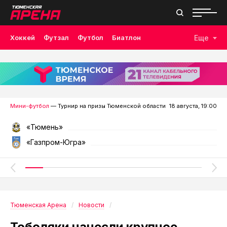
Хоккей
Футзал
Футбол
Биатлон
Еще
Лыжные гонки
Волейбол
Плавание
Дзюдо
Скалолазание
Велоспорт
Бокс
Мини-футбол
— Турнир на призы Тюменской области
18 августа, 19:00
«Тюмень»
«Газпром-Югра»
Тюменская Арена
Новости
Тоболяки нанесли крупное