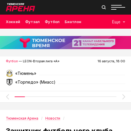
Хоккей
Футзал
Футбол
Биатлон
Еще
Лыжные гонки
Волейбол
Плавание
Дзюдо
Скалолазание
Велоспорт
Бокс
Футбол
— LEON-Вторая лига «А»
16 августа, 18:00
«Тюмень»
«Торпедо» (Миасс)
Тюменская Арена
Новости
Защитник футбольного клуба