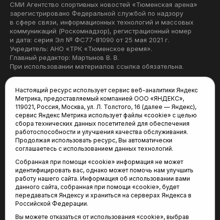
СМИ Агентство спортивных новостей «Тюменская арена»
зарегистрировано Федеральной службой по надзору
в сфере связи, информационных технологий и массовых
коммуникаций (Роскомнадзор), регистрационный номер
и дата: серия Эл № ФС77-81090 от 25 мая 2021 г.
Учредитель: АНО «ТРК «Тюменское время».
Главный редактор: Мартынов В. В.
При использовании материалов ссылка обязательна.
Политика конфиденциальности
Настоящий ресурс использует сервис веб-аналитики Яндекс
Метрика, предоставляемый компанией ООО «ЯНДЕКС»,
Редакция:
119021, Россия, Москва, ул. Л. Толстого, 16 (далее — Яндекс),
сервис Яндекс Метрика использует файлы «cookie» с целью
625035, Тюмень, пр. Геологоразведчиков, 28А
сбора технических данных посетителей для обеспечения
(3452) 68-22-28
работоспособности и улучшения качества обслуживания.
tum-arena@mail.ru
Продолжая использовать ресурс, Вы автоматически
соглашаетесь с использованием данных технологий.
Отдел продаж:
Собранная при помощи «cookie» информация не может
(3452) 68-89-78
идентифицировать вас, однако может помочь нам улучшить
kotovaev@sibinformburo.ru
работу нашего сайта. Информация об использовании вами
данного сайта, собранная при помощи «cookie», будет
передаваться Яндексу и храниться на серверах Яндекса в
Российской Федерации.
Вы можете отказаться от использования «cookie», выбрав