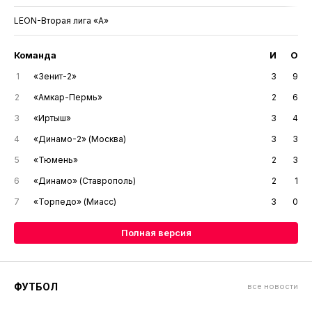
LEON-Вторая лига «А»
Команда
И
О
1
«Зенит-2»
3
9
2
«Амкар-Пермь»
2
6
3
«Иртыш»
3
4
4
«Динамо-2» (Москва)
3
3
5
«Тюмень»
2
3
6
«Динамо» (Ставрополь)
2
1
7
«Торпедо» (Миасс)
3
0
Полная версия
ФУТБОЛ
все новости