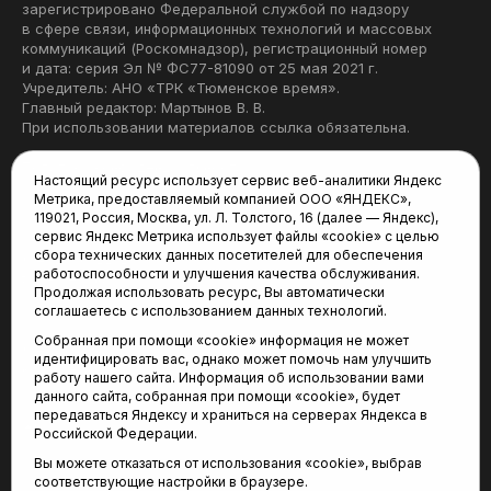
зарегистрировано Федеральной службой по надзору
в сфере связи, информационных технологий и массовых
коммуникаций (Роскомнадзор), регистрационный номер
и дата: серия Эл № ФС77-81090 от 25 мая 2021 г.
Учредитель: АНО «ТРК «Тюменское время».
Главный редактор: Мартынов В. В.
При использовании материалов ссылка обязательна.
Политика конфиденциальности
Настоящий ресурс использует сервис веб-аналитики Яндекс
Метрика, предоставляемый компанией ООО «ЯНДЕКС»,
Редакция:
119021, Россия, Москва, ул. Л. Толстого, 16 (далее — Яндекс),
сервис Яндекс Метрика использует файлы «cookie» с целью
625035, Тюмень, пр. Геологоразведчиков, 28А
сбора технических данных посетителей для обеспечения
(3452) 68-22-28
работоспособности и улучшения качества обслуживания.
tum-arena@mail.ru
Продолжая использовать ресурс, Вы автоматически
соглашаетесь с использованием данных технологий.
Отдел продаж:
Собранная при помощи «cookie» информация не может
(3452) 68-89-78
идентифицировать вас, однако может помочь нам улучшить
kotovaev@sibinformburo.ru
работу нашего сайта. Информация об использовании вами
данного сайта, собранная при помощи «cookie», будет
передаваться Яндексу и храниться на серверах Яндекса в
Российской Федерации.
Вы можете отказаться от использования «cookie», выбрав
соответствующие настройки в браузере.