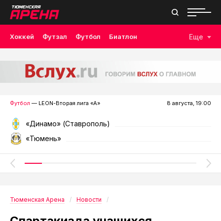
Хоккей
Футзал
Футбол
Биатлон
Еще
Лыжные гонки
Волейбол
Плавание
Дзюдо
Скалолазание
Велоспорт
Бокс
Футбол
— LEON-Вторая лига «А»
8 августа, 19:00
«Динамо» (Ставрополь)
«Тюмень»
Тюменская Арена
Новости
Спартакиада учащихся