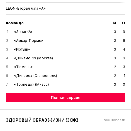
LEON-Вторая лига «А»
Команда
И
О
1
«Зенит-2»
3
9
2
«Амкар-Пермь»
2
6
3
«Иртыш»
3
4
4
«Динамо-2» (Москва)
3
3
5
«Тюмень»
2
3
6
«Динамо» (Ставрополь)
2
1
7
«Торпедо» (Миасс)
3
0
Полная версия
ЗДОРОВЫЙ ОБРАЗ ЖИЗНИ (ЗОЖ)
все новости