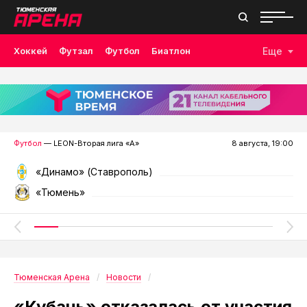
Хоккей
Футзал
Футбол
Биатлон
Еще
Лыжные гонки
Волейбол
Плавание
Дзюдо
Скалолазание
Велоспорт
Бокс
Футбол
— LEON-Вторая лига «А»
8 августа, 19:00
«Динамо» (Ставрополь)
«Тюмень»
Тюменская Арена
Новости
«Кубань» отказалась от участия