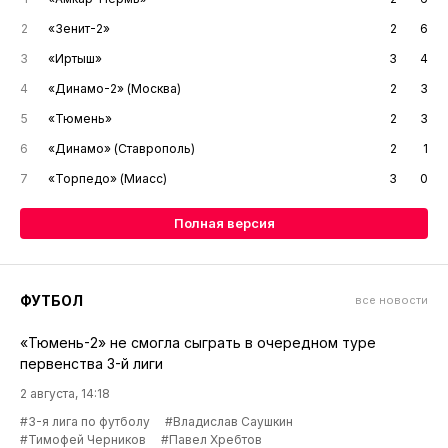
2
«Зенит-2»
2
6
3
«Иртыш»
3
4
4
«Динамо-2» (Москва)
2
3
5
«Тюмень»
2
3
6
«Динамо» (Ставрополь)
2
1
7
«Торпедо» (Миасс)
3
0
Полная версия
ФУТБОЛ
все новости
«Тюмень-2» не смогла сыграть в очередном туре
первенства 3-й лиги
2 августа, 14:18
#3-я лига по футболу
#Владислав Саушкин
#Тимофей Черников
#Павел Хребтов