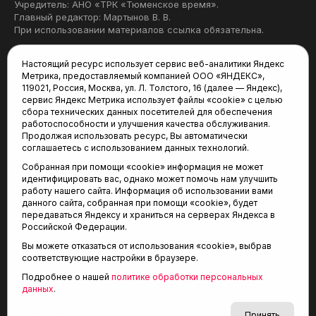
Учредитель: АНО «ТРК «Тюменское время».
Главный редактор: Мартынов В. В.
При использовании материалов ссылка обязательна.
Политика конфиденциальности
Настоящий ресурс использует сервис веб-аналитики Яндекс
Метрика, предоставляемый компанией ООО «ЯНДЕКС»,
Редакция:
119021, Россия, Москва, ул. Л. Толстого, 16 (далее — Яндекс),
сервис Яндекс Метрика использует файлы «cookie» с целью
625035, Тюмень, пр. Геологоразведчиков, 28А
сбора технических данных посетителей для обеспечения
(3452) 68-22-28
работоспособности и улучшения качества обслуживания.
tum-arena@mail.ru
Продолжая использовать ресурс, Вы автоматически
соглашаетесь с использованием данных технологий.
Отдел продаж:
Собранная при помощи «cookie» информация не может
(3452) 68-89-78
идентифицировать вас, однако может помочь нам улучшить
kotovaev@sibinformburo.ru
работу нашего сайта. Информация об использовании вами
данного сайта, собранная при помощи «cookie», будет
передаваться Яндексу и храниться на серверах Яндекса в
Российской Федерации.
Вы можете отказаться от использования «cookie», выбрав
соответствующие настройки в браузере.
Подробнее о нашей
политике обработки персональных
© 2001-2026 Агентство спортивных новостей
данных
.
6+
«Тюменская арена»
Карта сайта
Принять