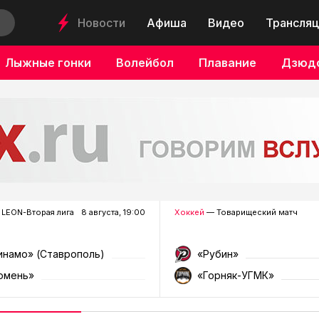
Новости
Афиша
Видео
Трансляц
Лыжные гонки
Волейбол
Плавание
Дзюд
LEON-Вторая лига
8 августа, 19:00
Хоккей
— Товарищеский матч
инамо» (Ставрополь)
«Рубин»
юмень»
«Горняк-УГМК»