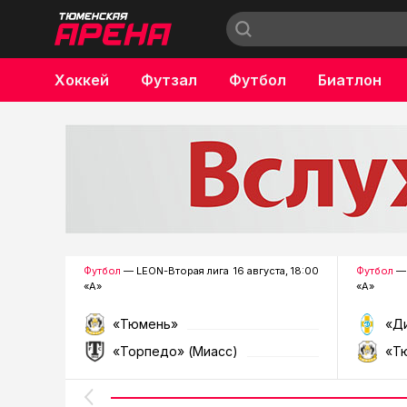
Хоккей
Футзал
Футбол
Биатлон
Бокс
Футбол
— LEON-Вторая лига
16 августа, 18:00
Футбол
— 
«А»
«А»
«Тюмень»
«Д
«Торпедо» (Миасс)
«Т