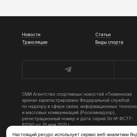
Новости
Статьи
Трансляции
Виды спорта
СМИ Агентство спортивных новостей «Тюменская
арена» зарегистрировано Федеральной службой
по надзору в сфере связи, информационных техноло
и массовых коммуникаций (Роскомнадзор),
регистрационный номер и дата: серия Эл № ФС77-
81090 от 25 мая 2021 г.
Учредитель: АНО «ТРК «Тюменское время».
Настоящий ресурс использует сервис веб-аналитики Янде
Главный редактор: Мартынов В. В.