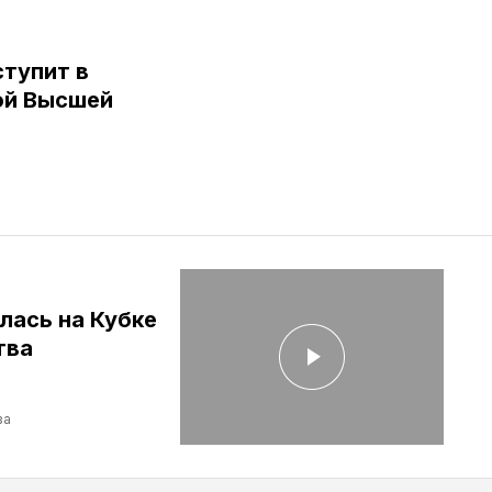
тупит в
ой Высшей
лась на Кубке
тва
ва