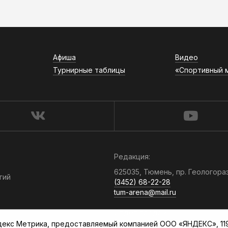
Афиша
Видео
Турнирные таблицы
«Спортивный 
Редакция:
625035, Тюмень, пр. Геологора
гий
(3452) 68-22-28
tum-arena@mail.ru
Отдел продаж:
кс Метрика, предоставляемый компанией ООО «ЯНДЕКС», 119021
(3452) 68-89-78