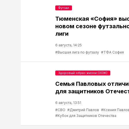
Футзал
Тюменская «София» выс
новом сезоне футзальн
лиги
6 августа, 14:25
#Высшая лига по футзалу
#ТФА София
Здоровый образ жизни (ЗОЖ)
Семья Павловых отличи
для защитников Отечес
6 августа, 13:51
#СВО
#Дмитрий Павлов
#Ксения Павло
#Кубок для Защитников Отечества