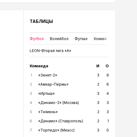
ТАБЛИЦЫ
Футбол
Волейбол
Футзал
Хоккей
LEON-Вторая лига «А»
Команда
И
О
1
«Зенит-2»
3
9
2
«Амкар-Пермь»
2
6
3
«Иртыш»
3
4
4
«Динамо-2» (Москва)
3
3
5
«Тюмень»
2
3
6
«Динамо» (Ставрополь)
2
1
7
«Торпедо» (Миасс)
3
0