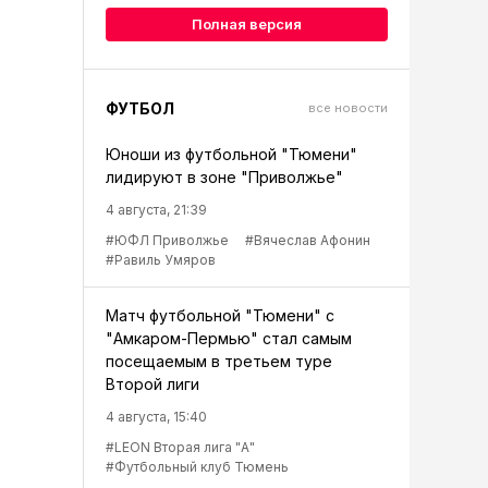
Полная версия
ФУТБОЛ
все новости
Юноши из футбольной "Тюмени"
лидируют в зоне "Приволжье"
4 августа, 21:39
#ЮФЛ Приволжье
#Вячеслав Афонин
#Равиль Умяров
Матч футбольной "Тюмени" с
"Амкаром-Пермью" стал самым
посещаемым в третьем туре
Второй лиги
4 августа, 15:40
#LEON Вторая лига "А"
#Футбольный клуб Тюмень