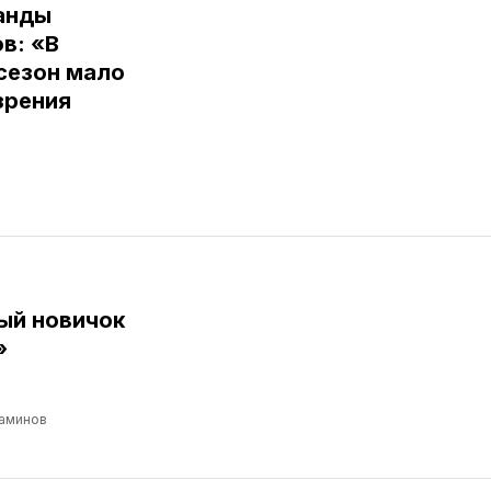
анды
в: «В
сезон мало
зрения
ый новичок
»
аминов