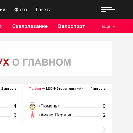
ии
Фото
Газета
о
Скалолазание
Велоспорт
Еще
2 августа
Футбол
— LEON-Вторая лига «А»
1 августа
Хоккей
—
4
0
«Тюмень»
«Р
3
2
«Амкар-Пермь»
«Г