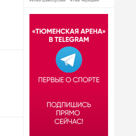
#Илья Шамборский
#Лев Черкашин