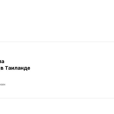
ла
в Таиланде
кин