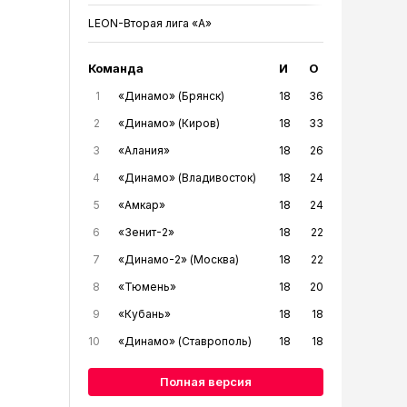
LEON-Вторая лига «А»
Команда
И
О
1
«Динамо» (Брянск)
18
36
2
«Динамо» (Киров)
18
33
3
«Алания»
18
26
4
«Динамо» (Владивосток)
18
24
5
«Амкар»
18
24
6
«Зенит-2»
18
22
7
«Динамо-2» (Москва)
18
22
8
«Тюмень»
18
20
9
«Кубань»
18
18
10
«Динамо» (Ставрополь)
18
18
Полная версия