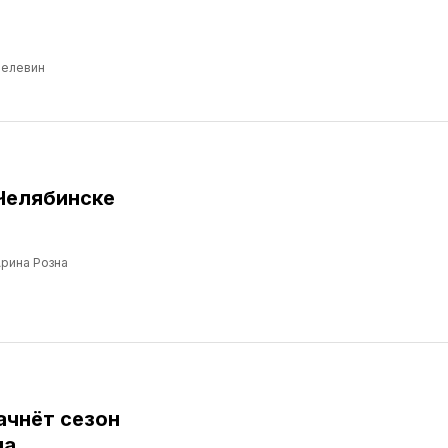
Пелевин
Челябинске
рина Розна
ачнёт сезон
ма