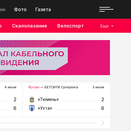
ии
Фото
Газета
о
Скалолазание
Велоспорт
Еще
4 июня
Футзал
— БЕТСИТИ Суперлига
3 июня
Футзал
—
2
2
«Тюмень»
«У
6
6
«Ухта»
«Т