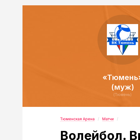
«Тюмень
(муж)
(Тюмень)
Тюменская Арена
Матчи
Волейбол. В