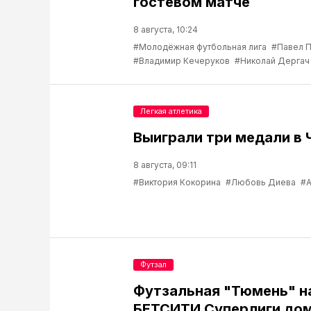
гостевом матче
8 августа, 10:24
#Молодёжная футбольная лига
#Павел 
#Владимир Кечеруков
#Николай Дергач
Легкая атлетика
Выиграли три медали в 
8 августа, 09:11
#Виктория Кокорина
#Любовь Диева
#А
Футзал
Футзальная "Тюмень" н
БЕТСИТИ Суперлиги до