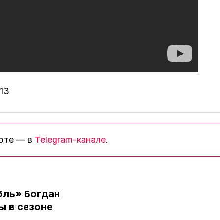
:13
орте — в
Telegram-канале
.
бль» Богдан
ы в сезоне