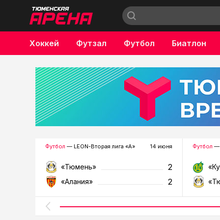
Хоккей
Футзал
Футбол
Биатлон
Бокс
Футбол
— LEON-Вторая лига «А»
14 июня
Футбол
— 
2
«Тюмень»
«К
2
«Алания»
«Т