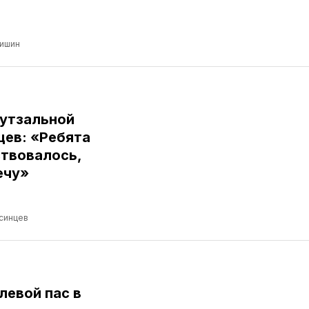
ришин
футзальной
цев: «Ребята
ствовалось,
ечу»
синцев
левой пас в