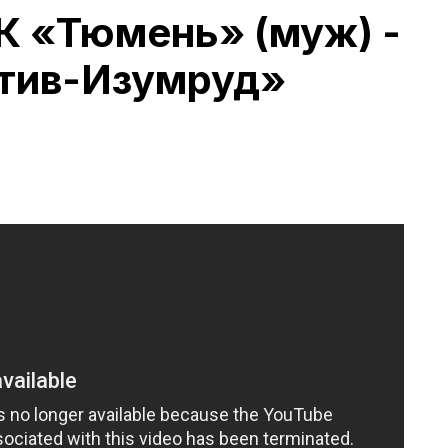
К «Тюмень» (муж) -
тив-Изумруд»