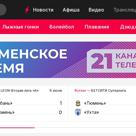
Новости
Афиша
Видео
Трансляц
Лыжные гонки
Волейбол
Плавание
Дзюд
LEON-Вторая лига «А»
6 июня
Футзал
— БЕТСИТИ Суперлига
1
убань»
«Тюмень»
0
юмень»
«Ухта»