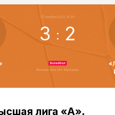
27 ноября 2022, 15:30
3
2
:
»
«
Волейбол
Высшая лига «А». Мужчины
ысшая лига «А».