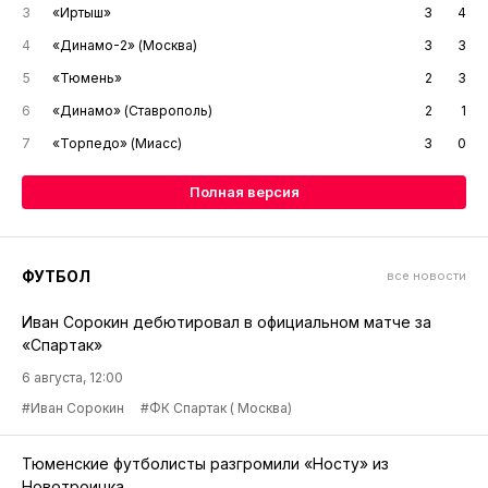
3
«Иртыш»
3
4
4
«Динамо-2» (Москва)
3
3
5
«Тюмень»
2
3
6
«Динамо» (Ставрополь)
2
1
7
«Торпедо» (Миасс)
3
0
Полная версия
ФУТБОЛ
все новости
Иван Сорокин дебютировал в официальном матче за
«Спартак»
6 августа, 12:00
#Иван Сорокин
#ФК Спартак ( Москва)
Тюменские футболисты разгромили «Носту» из
Новотроицка