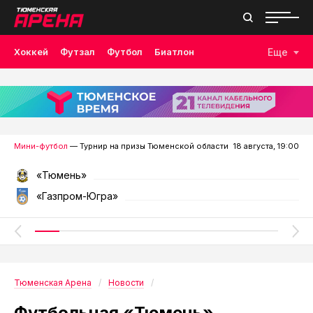
Хоккей
Футзал
Футбол
Биатлон
Еще
Лыжные гонки
Волейбол
Плавание
Дзюдо
Скалолазание
Велоспорт
Бокс
Мини-футбол
— Турнир на призы Тюменской области
18 августа, 19:00
«Тюмень»
«Газпром-Югра»
Тюменская Арена
Новости
Футбольная «Тюмень»