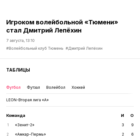
Игроком волейбольной «Тюмени»
стал Дмитрий Лепёхин
7 августа, 13:10
#Волейбольный клуб Тюмень
#Дмитрий Лепёхин
ТАБЛИЦЫ
Футбол
Футзал
Волейбол
Хоккей
LEON-Вторая лига «А»
Команда
И
О
1
«Зенит-2»
3
9
2
«Амкар-Пермь»
2
6