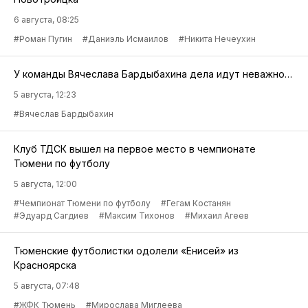
6 августа, 08:25
#Роман Пугин
#Даниэль Исмаилов
#Никита Нечеухин
У команды Вячеслава Бардыбахина дела идут неважно…
5 августа, 12:23
#Вячеслав Бардыбахин
Клуб ТДСК вышел на первое место в чемпионате
Тюмени по футболу
5 августа, 12:00
#Чемпионат Тюмени по футболу
#Гегам Костанян
#Эдуард Сагдиев
#Максим Тихонов
#Михаил Агеев
Тюменские футболистки одолели «Енисей» из
Красноярска
5 августа, 07:48
#ЖФК Тюмень
#Мирослава Миглеева