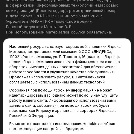
в сфере связи, информационных технологий и массовых
коммуникаций (Роскомнадзор), регистрационный номер
и дата: серия Эл № ФС77-81090 от 25 мая 2021 г.
Учредитель: АНО «ТРК «Тюменское время».
Главный редактор: Мартынов В. В.
При использовании материалов ссылка обязательна.
Политика конфиденциальности
Настоящий ресурс использует сервис веб-аналитики Яндекс
Метрика, предоставляемый компанией ООО «ЯНДЕКС»,
Редакция:
119021, Россия, Москва, ул. Л. Толстого, 16 (далее — Яндекс),
сервис Яндекс Метрика использует файлы «cookie» с целью
625035, Тюмень, пр. Геологоразведчиков, 28А
сбора технических данных посетителей для обеспечения
(3452) 68-22-28
работоспособности и улучшения качества обслуживания.
tum-arena@mail.ru
Продолжая использовать ресурс, Вы автоматически
соглашаетесь с использованием данных технологий.
Отдел продаж:
Собранная при помощи «cookie» информация не может
(3452) 68-89-78
идентифицировать вас, однако может помочь нам улучшить
kotovaev@sibinformburo.ru
работу нашего сайта. Информация об использовании вами
данного сайта, собранная при помощи «cookie», будет
передаваться Яндексу и храниться на серверах Яндекса в
Российской Федерации.
Вы можете отказаться от использования «cookie», выбрав
соответствующие настройки в браузере.