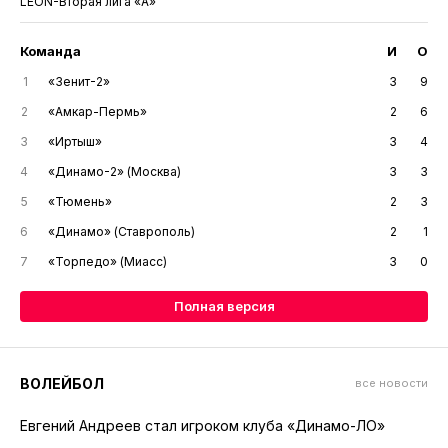
LEON-Вторая лига «А»
Команда
И
О
1
«Зенит-2»
3
9
2
«Амкар-Пермь»
2
6
3
«Иртыш»
3
4
4
«Динамо-2» (Москва)
3
3
5
«Тюмень»
2
3
6
«Динамо» (Ставрополь)
2
1
7
«Торпедо» (Миасс)
3
0
Полная версия
ВОЛЕЙБОЛ
все новости
Евгений Андреев стал игроком клуба «Динамо-ЛО»