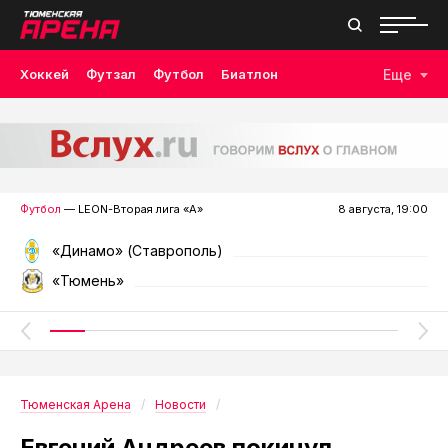
Хоккей
Футзал
Футбол
Биатлон
Еще
Лыжные гонки
Волейбол
Плавание
Дзюдо
Скалолазание
Велоспорт
Бокс
Футбол
— LEON-Вторая лига «А»
8 августа, 19:00
«Динамо» (Ставрополь)
«Тюмень»
Тюменская Арена
Новости
Евгений Андреев покинул