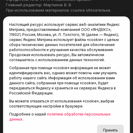
Главный редактор: Мартынов В. В.
При использовании материалов ссылка обязательна.
Политика конфиденциальности
Настоящий ресурс использует сервис веб-аналитики Яндекс
Метрика, предоставляемый компанией ООО «ЯНДЕКС»,
Редакция:
119021, Россия, Москва, ул. Л. Толстого, 16 (далее — Яндекс),
сервис Яндекс Метрика использует файлы «cookie» с целью
625035, Тюмень, пр. Геологоразведчиков, 28А
сбора технических данных посетителей для обеспечения
(3452) 68-22-28
работоспособности и улучшения качества обслуживания.
tum-arena@mail.ru
Продолжая использовать ресурс, Вы автоматически
соглашаетесь с использованием данных технологий.
Отдел продаж:
Собранная при помощи «cookie» информация не может
(3452) 68-89-78
идентифицировать вас, однако может помочь нам улучшить
kotovaev@sibinformburo.ru
работу нашего сайта. Информация об использовании вами
данного сайта, собранная при помощи «cookie», будет
передаваться Яндексу и храниться на серверах Яндекса в
Российской Федерации.
Вы можете отказаться от использования «cookie», выбрав
соответствующие настройки в браузере.
Подробнее о нашей
политике обработки персональных
© 2001-2026 Агентство спортивных новостей
данных
.
6+
«Тюменская арена»
Карта сайта
Принять