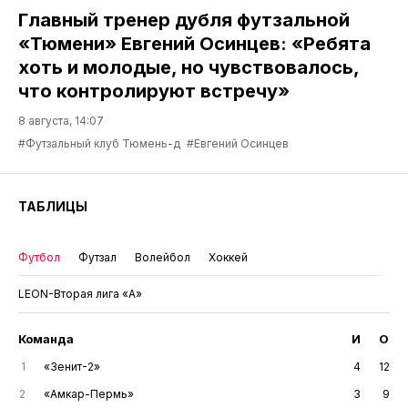
Главный тренер дубля футзальной
«Тюмени» Евгений Осинцев: «Ребята
хоть и молодые, но чувствовалось,
что контролируют встречу»
8 августа, 14:07
#Футзальный клуб Тюмень-д
#Евгений Осинцев
ТАБЛИЦЫ
Футбол
Футзал
Волейбол
Хоккей
LEON-Вторая лига «А»
Команда
И
О
1
«Зенит-2»
4
12
2
«Амкар-Пермь»
3
9