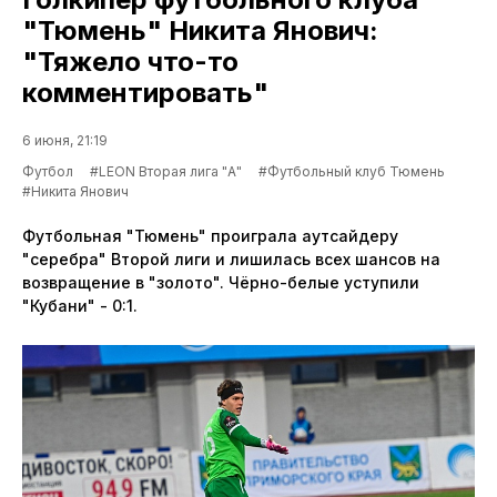
"Тюмень" Никита Янович:
"Тяжело что-то
комментировать"
6 июня, 21:19
Футбол
#LEON Вторая лига "А"
#Футбольный клуб Тюмень
#Никита Янович
Футбольная "Тюмень" проиграла аутсайдеру
"серебра" Второй лиги и лишилась всех шансов на
возвращение в "золото". Чёрно-белые уступили
"Кубани" - 0:1.