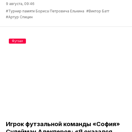
9 августа, 09:46
#Турнир памяти Бориса Петровича Елькина
#Виктор Батт
#Артур Спицин
Футзал
Игрок футзальной команды «София»
Сулейман Алекперов: «Я оказался