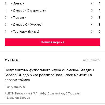
3
«Иртыш»
4
4
4
«Динамо» (Ставрополь)
3
4
5
«Тюмень»
3
3
6
«Динамо-2» (Москва)
4
3
7
«Торпедо» (Миасс)
3
0
Полная версия
ФУТБОЛ
все новости
Полузащитник футбольного клуба «Тюмень» Владлен
Бабаев: «Надо было реализовывать свои моменты в
первом тайме»
8 августа, 22:01
#LEON Вторая лига "А"
#Футбольный клуб Тюмень
#Владлен Бабаев