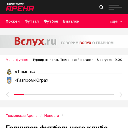
Хоккей
Футзал
Футбол
Биатлон
Еще
Лыжные гонки
Волейбол
Плавание
Дзюдо
Скалолазание
Велоспорт
Бокс
Мини-футбол
— Турнир на призы Тюменской области
18 августа, 19:00
«Тюмень»
«Газпром-Югра»
Тюменская Арена
Новости
Голкипер футбольного клуба