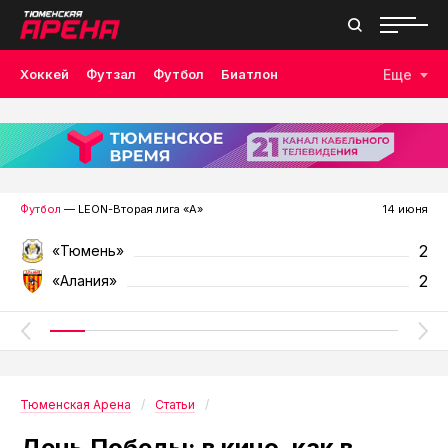
Хоккей
Футзал
Футбол
Биатлон
Еще
Лыжные гонки
Волейбол
Плавание
Дзюдо
Скалолазание
Велоспорт
Бокс
Футбол
— LEON-Вторая лига «А»
14 июня
2
«Тюмень»
2
«Алания»
Тюменская Арена
Статьи
День Победы: в кино, как в