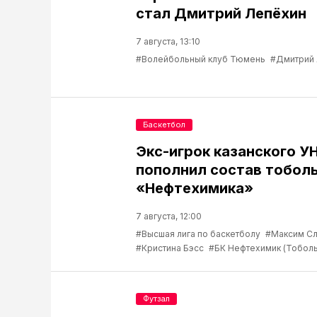
стал Дмитрий Лепёхин
7 августа, 13:10
#Волейбольный клуб Тюмень
#Дмитрий
Баскетбол
Экс-игрок казанского У
пополнил состав тобол
«Нефтехимика»
7 августа, 12:00
#Высшая лига по баскетболу
#Максим С
#Кристина Бэсс
#БК Нефтехимик (Тоболь
Футзал