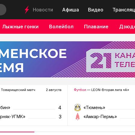
Новости
Афиша
Видео
Трансляц
Лыжные гонки
Волейбол
Плавание
Дзюд
 Товарищеский матч
2 августа
Футбол
— LEON-Вторая лига «А»
4
убин»
«Тюмень»
3
орняк-УГМК»
«Амкар-Пермь»