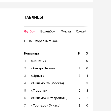
ТАБЛИЦЫ
Футбол
Волейбол
Футзал
Хоккей
LEON-Вторая лига «А»
Команда
И
О
1
«Зенит-2»
3
9
2
«Амкар-Пермь»
2
6
3
«Иртыш»
3
4
4
«Динамо-2» (Москва)
3
3
5
«Тюмень»
2
3
6
«Динамо» (Ставрополь)
2
1
7
«Торпедо» (Миасс)
3
0