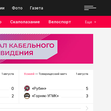
ии
Фото
Газета
о
Скалолазание
Велоспорт
Еще
1 августа
Хоккей
— Товарищеский матч
1 августа
Футбол
—
0
5
«Рубин»
«Д
2
3
«Горняк-УГМК»
«Т