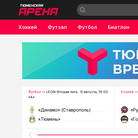
Хоккей
Футзал
Футбол
Биатлон
Бокс
Футбол
— LEON-Вторая лига
8 августа, 19:00
Хоккей
—
«А»
«Динамо» (Ставрополь)
«Р
«Тюмень»
«Г