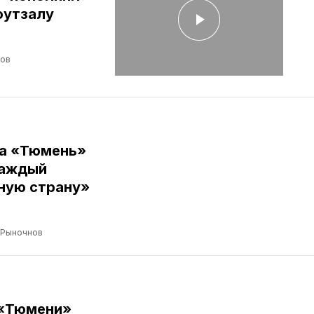
футзалу
лов
ба «Тюмень»
Каждый
ную страну»
 Рыночнов
 «Тюмени»