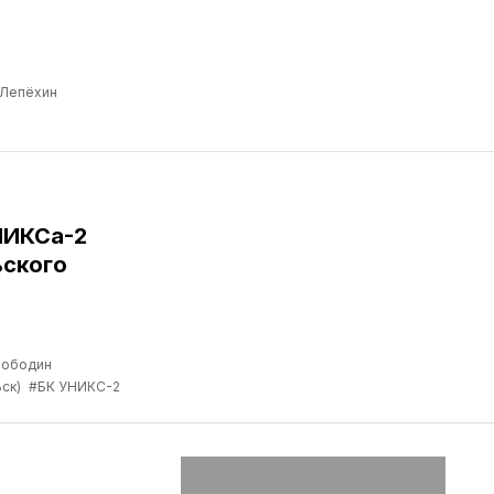
 Лепёхин
НИКСа-2
ьского
лободин
ск)
#БК УНИКС-2