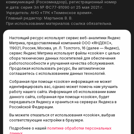
коммуникаций (Роскомнадзор), регистрационный номер
и дата: серия Эл № ФС77-81090 от 25 мая 2021 г.
Учредитель: АНО «ТРК «Тюменское время».
Главный редактор: Мартынов В. В.
При использовании материалов ссылка обязательна.
Политика конфиденциальности
Настоящий ресурс использует сервис веб-аналитики Яндекс
Метрика, предоставляемый компанией ООО «ЯНДЕКС»,
Редакция:
119021, Россия, Москва, ул. Л. Толстого, 16 (далее — Яндекс),
сервис Яндекс Метрика использует файлы «cookie» с целью
625035, Тюмень, пр. Геологоразведчиков, 28А
сбора технических данных посетителей для обеспечения
(3452) 68-22-28
работоспособности и улучшения качества обслуживания.
tum-arena@mail.ru
Продолжая использовать ресурс, Вы автоматически
соглашаетесь с использованием данных технологий.
Отдел продаж:
Собранная при помощи «cookie» информация не может
(3452) 68-89-78
идентифицировать вас, однако может помочь нам улучшить
kotovaev@sibinformburo.ru
работу нашего сайта. Информация об использовании вами
данного сайта, собранная при помощи «cookie», будет
передаваться Яндексу и храниться на серверах Яндекса в
Российской Федерации.
Вы можете отказаться от использования «cookie», выбрав
соответствующие настройки в браузере.
Подробнее о нашей
политике обработки персональных
© 2001-2026 Агентство спортивных новостей
данных
.