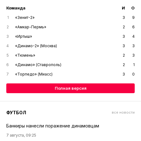
Команда
И
О
1
«Зенит-2»
3
9
2
«Амкар-Пермь»
2
6
3
«Иртыш»
3
4
4
«Динамо-2» (Москва)
3
3
5
«Тюмень»
2
3
6
«Динамо» (Ставрополь)
2
1
7
«Торпедо» (Миасс)
3
0
Полная версия
ФУТБОЛ
все новости
Банкиры нанесли поражение динамовцам
7 августа, 09:25