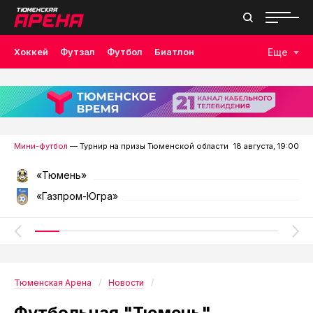
Хоккей
Футзал
Футбол
Биатлон
Еще
Лыжные гонки
Волейбол
Плавание
Дзюдо
Скалолазание
Велоспорт
Бокс
Мини-футбол
— Турнир на призы Тюменской области
18 августа, 19:00
«Тюмень»
«Газпром-Югра»
Тюменская Арена
Новости
Футбольная "Тюмень"