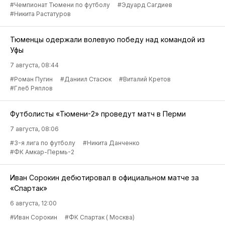
#Чемпионат Тюмени по футболу
#Эдуард Сагдиев
#Никита Растатуров
Тюменцы одержали волевую победу над командой из
Уфы
7 августа, 08:44
#Роман Пугин
#Даниил Стасюк
#Виталий Кретов
#Глеб Ряплов
Футболисты «Тюмени-2» проведут матч в Перми
7 августа, 08:06
#3-я лига по футболу
#Никита Данченко
#ФК Амкар-Пермь-2
Иван Сорокин дебютировал в официальном матче за
«Спартак»
6 августа, 12:00
#Иван Сорокин
#ФК Спартак ( Москва)