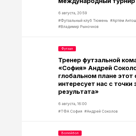
международный турнир 
6 августа, 20:59
#Футзальный клуб Тюмень
#Артём Антош
#Владимир Рыночнов
Футзал
Тренер футзальной ком
«София» Андрей Соколо
глобальном плане этот 
интересует нас с точки 
результата»
6 августа, 16:00
#ТФА София
#Андрей Соколов
Волейбол