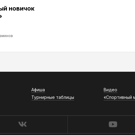
ый новичок
»
аминов
Афиша
Видео
Турнирные таблицы
«Спортивный 