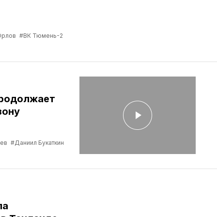
Орлов
#ВК Тюмень-2
продолжает
зону
ев
#Даниил Букаткин
ла