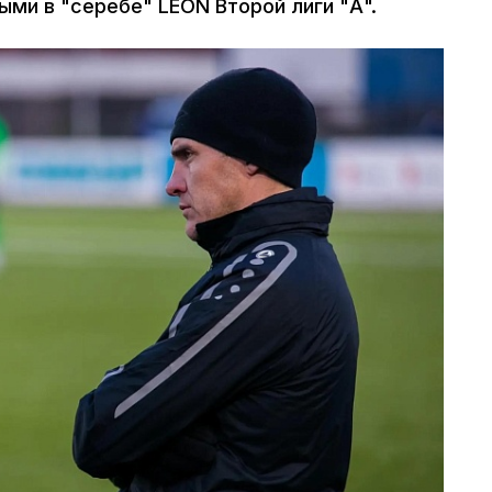
ми в "серебе" LEON Второй лиги "А".