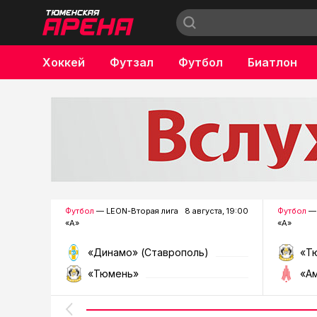
Хоккей
Футзал
Футбол
Биатлон
Бокс
Футбол
— LEON-Вторая лига
8 августа, 19:00
Футбол
— 
«А»
«А»
«Динамо» (Ставрополь)
«Т
«Тюмень»
«А