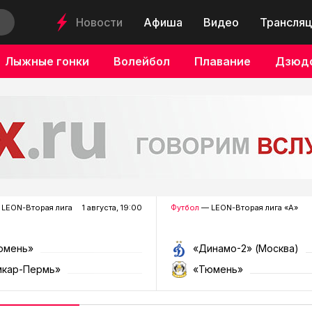
Новости
Афиша
Видео
Трансляц
Лыжные гонки
Волейбол
Плавание
Дзюд
LEON-Вторая лига
1 августа, 19:00
Футбол
— LEON-Вторая лига «А»
юмень»
«Динамо-2» (Москва)
мкар-Пермь»
«Тюмень»