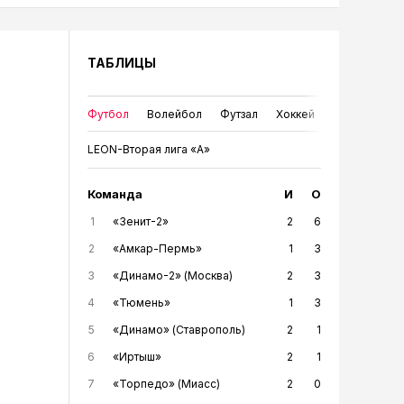
ТАБЛИЦЫ
Футбол
Волейбол
Футзал
Хоккей
LEON-Вторая лига «А»
Команда
И
О
1
«Зенит-2»
2
6
2
«Амкар-Пермь»
1
3
3
«Динамо-2» (Москва)
2
3
4
«Тюмень»
1
3
5
«Динамо» (Ставрополь)
2
1
6
«Иртыш»
2
1
7
«Торпедо» (Миасс)
2
0