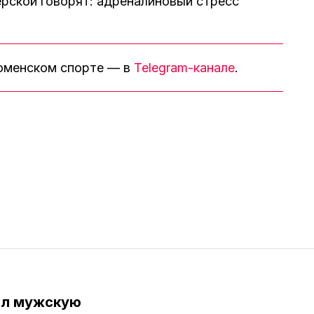
рской говорят: адреналиновый стресс
тюменском спорте — в
Telegram-канале
.
ил мужскую