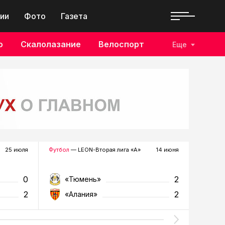
ии
Фото
Газета
о
Скалолазание
Велоспорт
Еще
25 июля
Футбол
— LEON-Вторая лига «А»
14 июня
Футбол
—
0
2
«Тюмень»
«К
2
2
«Алания»
«Т