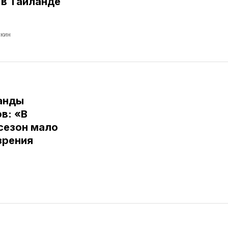
в Таиланде
кин
анды
в: «В
сезон мало
зрения