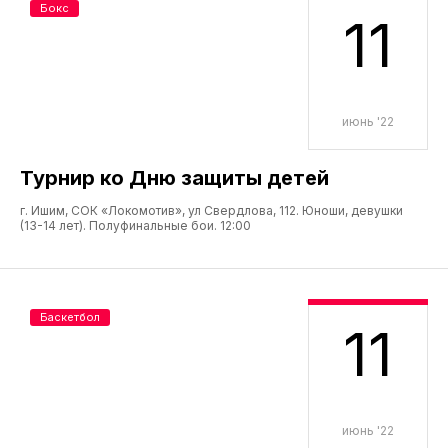
Бокс
11
июнь '22
Турнир ко Дню защиты детей
г. Ишим, СОК «Локомотив», ул Свердлова, 112. Юноши, девушки
(13-14 лет). Полуфинальные бои. 12:00
Баскетбол
11
июнь '22