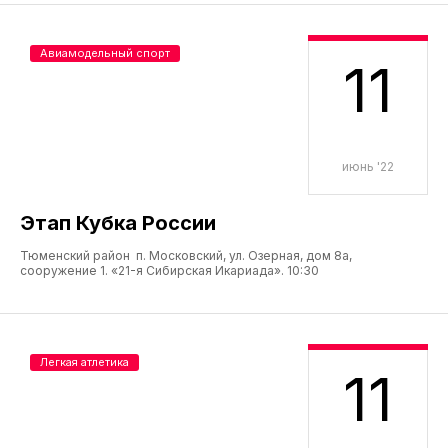
Авиамодельный спорт
11
июнь '22
Этап Кубка России
Тюменский район п. Московский, ул. Озерная, дом 8а,
сооружение 1. «21-я Сибирская Икариада». 10:30
Легкая атлетика
11