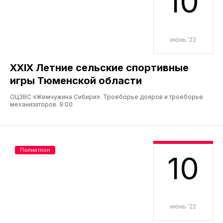
10
июнь '22
XXIX Летние сельские спортивные
игры Тюменской области
ОЦЗВС «Жемчужина Сибири». Троеборье дояров и троеборье
механизаторов. 9:00
Полиатлон
10
июнь '22