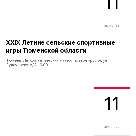
11
июнь '22
XXIX Летние сельские спортивные
игры Тюменской области
Тюмень, Легкоатлетический манеж (правое крыло), ул.
Луначарского,12. 10:00
11
июнь '22