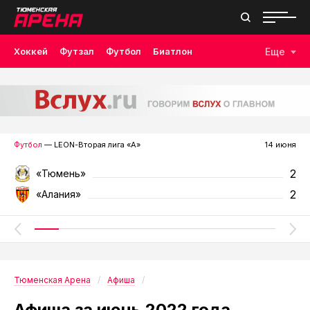
Хоккей
Футзал
Футбол
Биатлон
Еще
Лыжные гонки
Волейбол
Плавание
Дзюдо
Скалолазание
Велоспорт
Бокс
Футбол
— LEON-Вторая лига «А»
14 июня
2
«Тюмень»
2
«Алания»
Тюменская Арена
Афиша
Афиша за июнь 2022 года