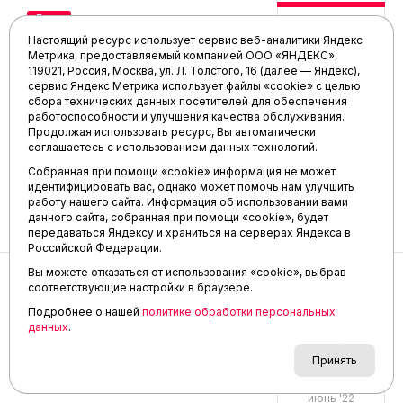
Бокс
12
Настоящий ресурс использует сервис веб-аналитики Яндекс
Метрика, предоставляемый компанией ООО «ЯНДЕКС»,
119021, Россия, Москва, ул. Л. Толстого, 16 (далее — Яндекс),
сервис Яндекс Метрика использует файлы «cookie» с целью
сбора технических данных посетителей для обеспечения
работоспособности и улучшения качества обслуживания.
июнь '22
Продолжая использовать ресурс, Вы автоматически
соглашаетесь с использованием данных технологий.
Турнир ко Дню защиты детей
Собранная при помощи «cookie» информация не может
идентифицировать вас, однако может помочь нам улучшить
г. Ишим, СОК «Локомотив», ул Свердлова, 112. Юноши, девушки
работу нашего сайта. Информация об использовании вами
(13-14 лет). Финальные бои. 12:00
данного сайта, собранная при помощи «cookie», будет
передаваться Яндексу и храниться на серверах Яндекса в
Российской Федерации.
Вы можете отказаться от использования «cookie», выбрав
соответствующие настройки в браузере.
13
Подробнее о нашей
политике обработки персональных
данных
.
Принять
июнь '22