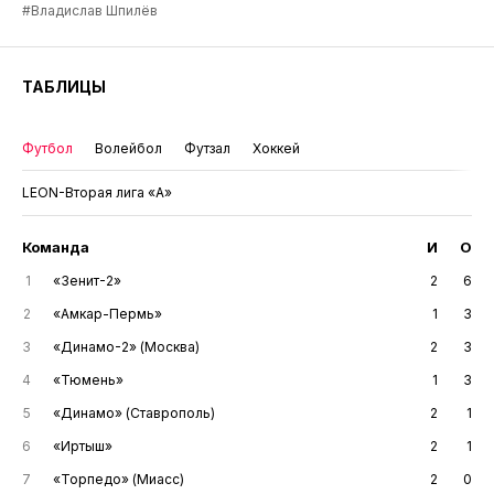
#Владислав Шпилёв
ТАБЛИЦЫ
Футбол
Волейбол
Футзал
Хоккей
LEON-Вторая лига «А»
Команда
И
О
1
«Зенит-2»
2
6
2
«Амкар-Пермь»
1
3
3
«Динамо-2» (Москва)
2
3
4
«Тюмень»
1
3
5
«Динамо» (Ставрополь)
2
1
6
«Иртыш»
2
1
7
«Торпедо» (Миасс)
2
0