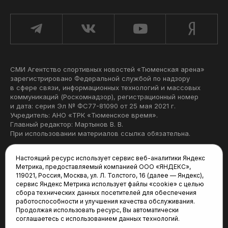
СМИ Агентство спортивных новостей «Тюменская арена»
зарегистрировано Федеральной службой по надзору
в сфере связи, информационных технологий и массовых
коммуникаций (Роскомнадзор), регистрационный номер
и дата: серия Эл № ФС77-81090 от 25 мая 2021 г.
Учредитель: АНО «ТРК «Тюменское время».
Главный редактор: Мартынов В. В.
При использовании материалов ссылка обязательна.
Политика конфиденциальности
Настоящий ресурс использует сервис веб-аналитики Яндекс
Метрика, предоставляемый компанией ООО «ЯНДЕКС»,
Редакция:
119021, Россия, Москва, ул. Л. Толстого, 16 (далее — Яндекс),
сервис Яндекс Метрика использует файлы «cookie» с целью
625035, Тюмень, пр. Геологоразведчиков, 28А
сбора технических данных посетителей для обеспечения
(3452) 68-22-28
работоспособности и улучшения качества обслуживания.
tum-arena@mail.ru
Продолжая использовать ресурс, Вы автоматически
соглашаетесь с использованием данных технологий.
Отдел продаж: