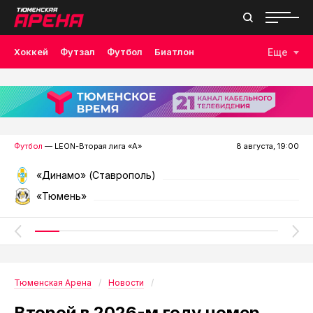
Хоккей
Футзал
Футбол
Биатлон
Еще
Лыжные гонки
Волейбол
Плавание
Дзюдо
Скалолазание
Велоспорт
Бокс
Футбол
— LEON-Вторая лига «А»
8 августа, 19:00
«Динамо» (Ставрополь)
«Тюмень»
Тюменская Арена
Новости
Второй в 2026-м году номер