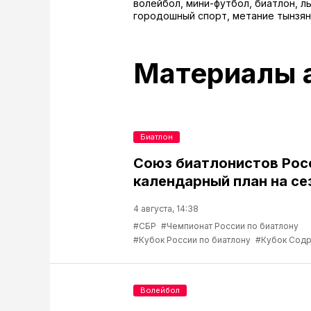
волейбол, мини-футбол, биатлон, л
городошный спорт, метание тынзян
Материалы 
Биатлон
Союз биатлонистов Рос
календарный план на се
4 августа, 14:38
#СБР
#Чемпионат России по биатлону
#Кубок России по биатлону
#Кубок Содр
Волейбол