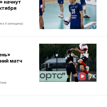
» начнут
ктября
ига А (женщины)
ень»
ний матч
баев