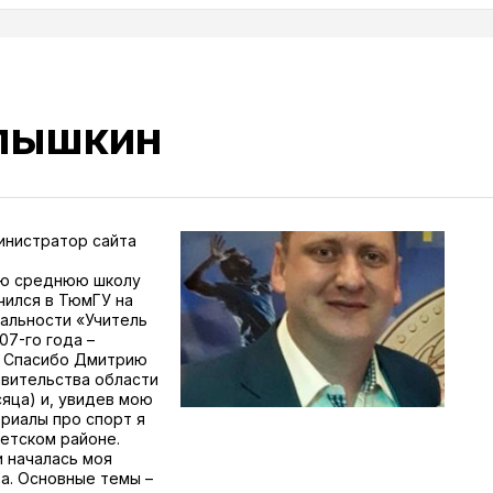
лышкин
инистратор сайта
ую среднюю школу
чился в ТюмГУ на
иальности «Учитель
07-го года –
. Спасибо Дмитрию
авительства области
яца) и, увидев мою
ериалы про спорт я
сетском районе.
и началась моя
а. Основные темы –