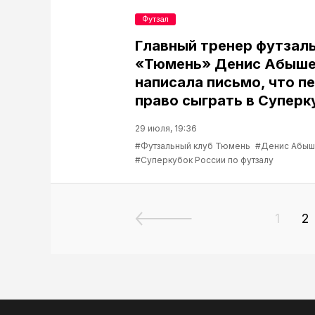
Футзал
Главный тренер футзаль
«Тюмень» Денис Абыше
написала письмо, что п
право сыграть в Суперк
29 июля, 19:36
#Футзальный клуб Тюмень
#Денис Абыш
#Суперкубок России по футзалу
1
2