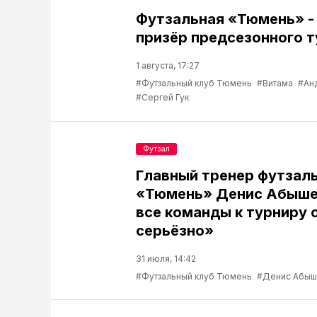
Футзальная «Тюмень» -
призёр предсезонного 
1 августа, 17:27
#Футзальный клуб Тюмень
#Витама
#Ан
#Сергей Гук
Футзал
Главный тренер футзаль
«Тюмень» Денис Абыше
все команды к турниру 
серьёзно»
31 июля, 14:42
#Футзальный клуб Тюмень
#Денис Абыш