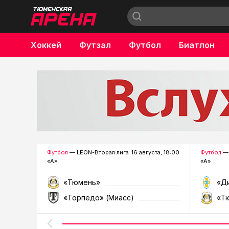
Хоккей
Футзал
Футбол
Биатлон
Бокс
Футбол
— LEON-Вторая лига
16 августа, 18:00
Футбол
— 
«А»
«А»
«Тюмень»
«Д
«Торпедо» (Миасс)
«Т