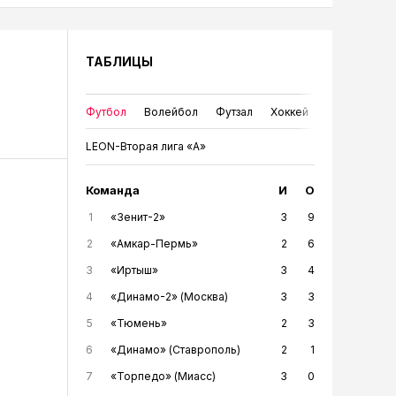
ТАБЛИЦЫ
Футбол
Волейбол
Футзал
Хоккей
LEON-Вторая лига «А»
Команда
И
О
1
«Зенит-2»
3
9
2
«Амкар-Пермь»
2
6
3
«Иртыш»
3
4
4
«Динамо-2» (Москва)
3
3
5
«Тюмень»
2
3
6
«Динамо» (Ставрополь)
2
1
7
«Торпедо» (Миасс)
3
0