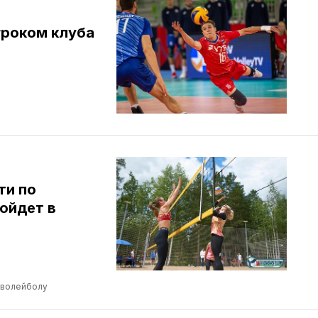
гроком клуба
ти по
ойдет в
 волейболу