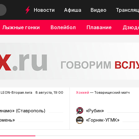
Новости
Афиша
Видео
Трансляц
Лыжные гонки
Волейбол
Плавание
Дзюд
LEON-Вторая лига
8 августа, 19:00
Хоккей
— Товарищеский матч
инамо» (Ставрополь)
«Рубин»
юмень»
«Горняк-УГМК»