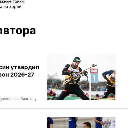
ыжные гонки,
а на хорей.
автора
сии утвердил
зон 2026-27
ужества по биатлону