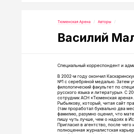
Тюменская Арена
Авторы
Василий Ма
Специальный корреспондент и адм
В 2002-м году окончил Каскаринск
№1 с серебряной медалью. Затем у
филологический факультет по спец
русского языка и литературы». С 20
сотрудник АСН «Тюменская арена»
Рыбьякову, который, читая сайт пр
(там проработал буквально два мес
фамилию, разумно оценил, что мат
пишу чуть лучше, чем о надоях в И
Пригласил в агентство, после чего 
полноценная журналистская карьер