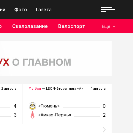
ии
Фото
Газета
о
Скалолазание
Велоспорт
Еще
2 августа
Футбол
— LEON-Вторая лига «А»
1 августа
Хоккей
—
4
0
«Тюмень»
«Р
3
2
«Амкар-Пермь»
«Г