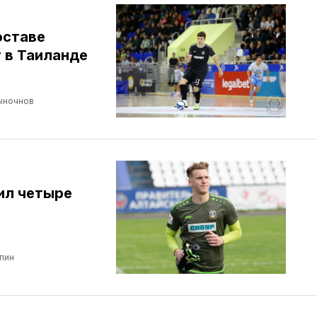
оставе
 в Таиланде
ыночнов
ил четыре
пин