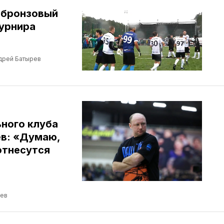
 бронзовый
турнира
дрей Батырев
ного клуба
в: «Думаю,
отнесутся
ев