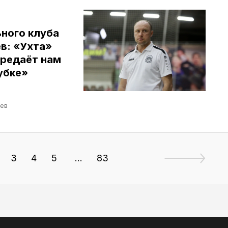
ного клуба
в: «Ухта»
ередаёт нам
убке»
ев
3
4
5
...
83