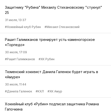
Защитнику "Рубина" Михаилу Стихановскому "стукнул"
25
31 июля, 13:37
#Хоккейный клуб Рубин
#Михаил Стихановский
Рашит Галимжанов тренирует усть-каменогорское
«Торпедо»
30 июля, 17:09
#Рашит Галимжанов
#ХК Рубин
Тюменский хоккеист Данила Галенюк будет играть в
«Амуре»
30 июля, 11:44
#Данила Галенюк
#КХЛ
#ХК Амур
Хоккейный клуб «Рубин» подписал защитника Романа
Гапочкина