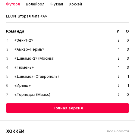
Футбол
Волейбол
Футзал
Хоккей
LEON-Вторая лига «А»
Команда
И
О
1
«Зенит-2»
2
6
2
«Амкар-Пермь»
1
3
3
«Динамо-2» (Москва)
2
3
4
«Тюмень»
1
3
5
«Динамо» (Ставрополь)
2
1
6
«Иртыш»
2
1
7
«Торпедо» (Миасс)
2
0
Полная версия
ХОККЕЙ
все новости