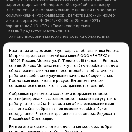
зарегистрировано Федеральной службой по надзору
в сфере связи, информационных технологий и массовых
коммуникаций (Роскомнадзор), регистрационный номер
и дата: серия Эл № ФС77-81090 от 25 мая 2021 г.
Учредитель: АНО «ТРК «Тюменское время».
Главный редактор: Мартынов В. В.
При использовании материалов ссылка обязательна.
Политика конфиденциальности
Настоящий ресурс использует сервис веб-аналитики Яндекс
Метрика, предоставляемый компанией ООО «ЯНДЕКС»,
Редакция:
119021, Россия, Москва, ул. Л. Толстого, 16 (далее — Яндекс),
сервис Яндекс Метрика использует файлы «cookie» с целью
625035, Тюмень, пр. Геологоразведчиков, 28А
сбора технических данных посетителей для обеспечения
(3452) 68-22-28
работоспособности и улучшения качества обслуживания.
tum-arena@mail.ru
Продолжая использовать ресурс, Вы автоматически
соглашаетесь с использованием данных технологий.
Отдел продаж:
Собранная при помощи «cookie» информация не может
(3452) 68-89-78
идентифицировать вас, однако может помочь нам улучшить
kotovaev@sibinformburo.ru
работу нашего сайта. Информация об использовании вами
данного сайта, собранная при помощи «cookie», будет
передаваться Яндексу и храниться на серверах Яндекса в
Российской Федерации.
Вы можете отказаться от использования «cookie», выбрав
соответствующие настройки в браузере.