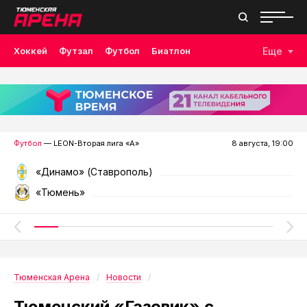
Хоккей
Футзал
Футбол
Биатлон
Еще
Лыжные гонки
Волейбол
Плавание
Дзюдо
Скалолазание
Велоспорт
Бокс
Футбол
— LEON-Вторая лига «А»
8 августа, 19:00
«Динамо» (Ставрополь)
«Тюмень»
Тюменская Арена
Новости
Тюменский «Газовик» с