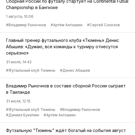
Сборная России по футзалу стартует на Continental Futsal
Championship в Бангкоке
1 августа, 10:06
#Владимир Рыночнов
#Артём Антошкин
#Сергей Соколов
Главный тренер футзального клуба «Тюмень» Денис
Абышев: «Думаю, все команды к турниру отнесутся
серьёзно»
31 июля, 14:42
#Футзальный клуб Тюмень
#Денис Абышев
Владимир Рыночнов в составе сборной России сыграет
в Таиланде
31 июля, 12:15
#Футзальный клуб Тюмень
#Владимир Рыночнов
#Даниил Букаткин
#Артём Антошкин
Футзальную "Тюмень" ждёт богатый на события август