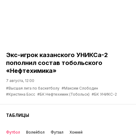
Экс-игрок казанского УНИКСа-2
пополнил состав тобольского
«Нефтехимика»
7 августа, 12:00
#Высшая лига по баскетболу
#Максим Слободин
#Кристина Бэсс
#БК Нефтехимик (Тобольск)
#БК УНИКС-2
ТАБЛИЦЫ
Футбол
Волейбол
Футзал
Хоккей