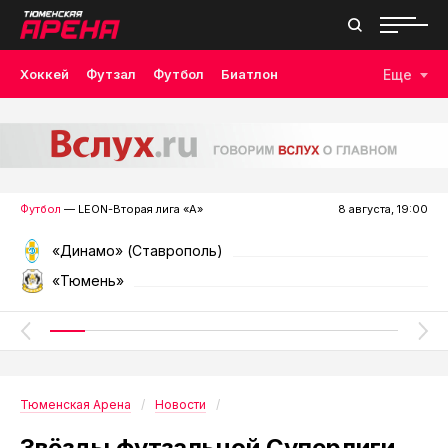
Хоккей
Футзал
Футбол
Биатлон
Еще
Лыжные гонки
Волейбол
Плавание
Дзюдо
Скалолазание
Велоспорт
Бокс
Футбол
— LEON-Вторая лига «А»
8 августа, 19:00
«Динамо» (Ставрополь)
«Тюмень»
Тюменская Арена
Новости
Звёзды футзальной Суперлиги