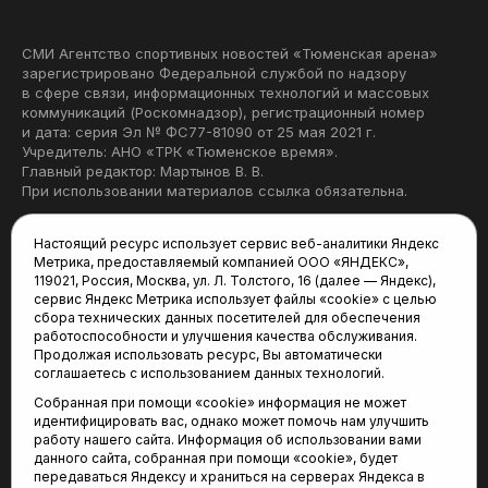
СМИ Агентство спортивных новостей «Тюменская арена»
зарегистрировано Федеральной службой по надзору
в сфере связи, информационных технологий и массовых
коммуникаций (Роскомнадзор), регистрационный номер
и дата: серия Эл № ФС77-81090 от 25 мая 2021 г.
Учредитель: АНО «ТРК «Тюменское время».
Главный редактор: Мартынов В. В.
При использовании материалов ссылка обязательна.
Политика конфиденциальности
Настоящий ресурс использует сервис веб-аналитики Яндекс
Метрика, предоставляемый компанией ООО «ЯНДЕКС»,
Редакция:
119021, Россия, Москва, ул. Л. Толстого, 16 (далее — Яндекс),
сервис Яндекс Метрика использует файлы «cookie» с целью
625035, Тюмень, пр. Геологоразведчиков, 28А
сбора технических данных посетителей для обеспечения
(3452) 68-22-28
работоспособности и улучшения качества обслуживания.
tum-arena@mail.ru
Продолжая использовать ресурс, Вы автоматически
соглашаетесь с использованием данных технологий.
Отдел продаж:
Собранная при помощи «cookie» информация не может
(3452) 68-89-78
идентифицировать вас, однако может помочь нам улучшить
kotovaev@sibinformburo.ru
работу нашего сайта. Информация об использовании вами
данного сайта, собранная при помощи «cookie», будет
передаваться Яндексу и храниться на серверах Яндекса в