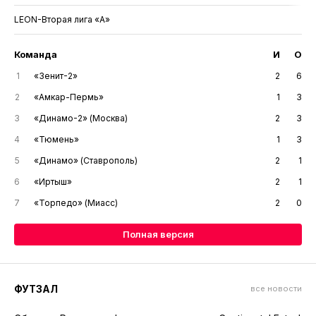
LEON-Вторая лига «А»
Команда
И
О
1
«Зенит-2»
2
6
2
«Амкар-Пермь»
1
3
3
«Динамо-2» (Москва)
2
3
4
«Тюмень»
1
3
5
«Динамо» (Ставрополь)
2
1
6
«Иртыш»
2
1
7
«Торпедо» (Миасс)
2
0
Полная версия
ФУТЗАЛ
все новости