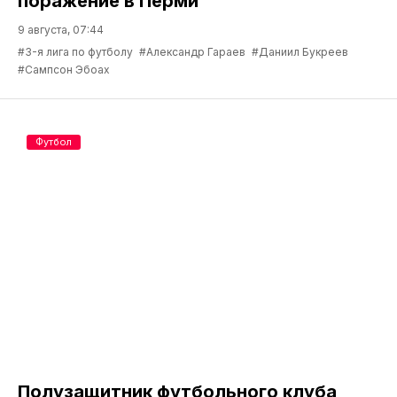
поражение в Перми
9 августа, 07:44
#3-я лига по футболу
#Александр Гараев
#Даниил Букреев
#Сампсон Эбоах
Футбол
Полузащитник футбольного клуба