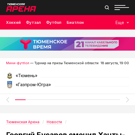
Хоккей
Футзал
Футбол
Биатлон
Еще
Лыжные гонки
Волейбол
Плавание
Дзюдо
Скалолазание
Велоспорт
Бокс
Мини-футбол
— Турнир на призы Тюменской области
18 августа, 19:00
«Тюмень»
«Газпром-Югра»
Тюменская Арена
Новости
Георгий Бусаров сменил Ханты-