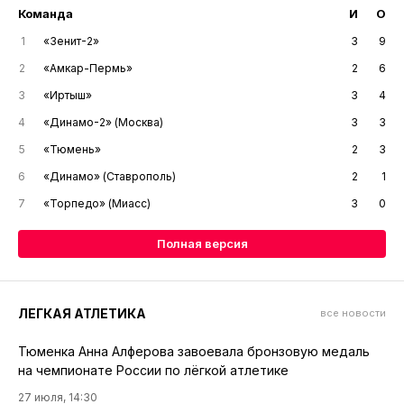
Команда
И
О
1
«Зенит-2»
3
9
2
«Амкар-Пермь»
2
6
3
«Иртыш»
3
4
4
«Динамо-2» (Москва)
3
3
5
«Тюмень»
2
3
6
«Динамо» (Ставрополь)
2
1
7
«Торпедо» (Миасс)
3
0
Полная версия
ЛЕГКАЯ АТЛЕТИКА
все новости
Тюменка Анна Алферова завоевала бронзовую медаль
на чемпионате России по лёгкой атлетике
27 июля, 14:30