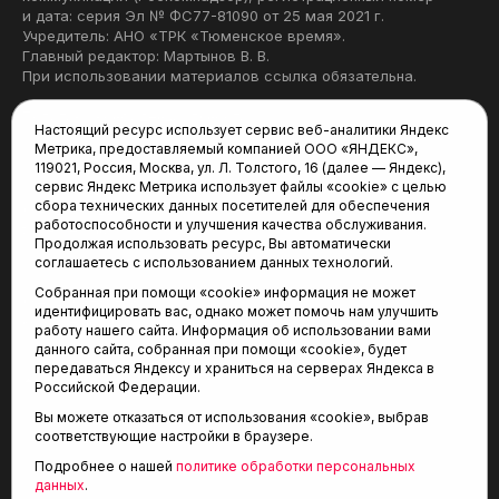
и дата: серия Эл № ФС77-81090 от 25 мая 2021 г.
Учредитель: АНО «ТРК «Тюменское время».
Главный редактор: Мартынов В. В.
При использовании материалов ссылка обязательна.
Политика конфиденциальности
Настоящий ресурс использует сервис веб-аналитики Яндекс
Метрика, предоставляемый компанией ООО «ЯНДЕКС»,
Редакция:
119021, Россия, Москва, ул. Л. Толстого, 16 (далее — Яндекс),
сервис Яндекс Метрика использует файлы «cookie» с целью
625035, Тюмень, пр. Геологоразведчиков, 28А
сбора технических данных посетителей для обеспечения
(3452) 68-22-28
работоспособности и улучшения качества обслуживания.
tum-arena@mail.ru
Продолжая использовать ресурс, Вы автоматически
соглашаетесь с использованием данных технологий.
Отдел продаж:
Собранная при помощи «cookie» информация не может
(3452) 68-89-78
идентифицировать вас, однако может помочь нам улучшить
kotovaev@sibinformburo.ru
работу нашего сайта. Информация об использовании вами
данного сайта, собранная при помощи «cookie», будет
передаваться Яндексу и храниться на серверах Яндекса в
Российской Федерации.
Вы можете отказаться от использования «cookie», выбрав
соответствующие настройки в браузере.
Подробнее о нашей
политике обработки персональных
© 2001-2026 Агентство спортивных новостей
данных
.
6+