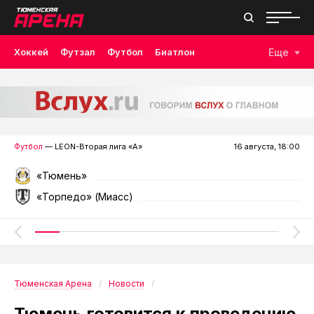
Хоккей
Футзал
Футбол
Биатлон
Еще
Лыжные гонки
Волейбол
Плавание
Дзюдо
Скалолазание
Велоспорт
Бокс
Футбол
— LEON-Вторая лига «А»
16 августа, 18:00
«Тюмень»
«Торпедо» (Миасс)
Тюменская Арена
Новости
Тюмень готовится к проведению