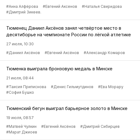
#Анна Алфёрова
#Евгений Аксенов
#Наталья Свиридова
#Дмитрий Зикеев.
Тюменец Даниил Аксёнов занял четвёртое место в
десятиборье на чемпионате России по лёгкой атлетике
27 июля, 10:30
#Даниил Аксёнов
#Евгений Аксёнов
#Александр Комаров
Тюменка выиграла бронзовую медаль в Минске
21 июля, 08:44
#Таисия Приписнова
#Денис Гильмутдинов
#Ева Морару
#София Бушко
Тюменский бегун выиграл барьерное золото в Минске
19 июля, 08:57
#Матвей Чулкин
#Евгений Аксёнов
#Дмитрий Сибирцев
#Марат Джиоев