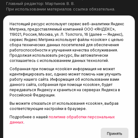
Главный редактор: Мартынов В. В.
При использовании материалов ссылка обязательна.
Политика конфиденциальности
Настоящий ресурс использует сервис веб-аналитики Яндекс
Метрика, предоставляемый компанией ООО «ЯНДЕКС»,
Редакция:
119021, Россия, Москва, ул. Л. Толстого, 16 (далее — Яндекс),
сервис Яндекс Метрика использует файлы «cookie» с целью
625035, Тюмень, пр. Геологоразведчиков, 28А
сбора технических данных посетителей для обеспечения
(3452) 68-22-28
работоспособности и улучшения качества обслуживания.
tum-arena@mail.ru
Продолжая использовать ресурс, Вы автоматически
соглашаетесь с использованием данных технологий.
Отдел продаж:
Собранная при помощи «cookie» информация не может
(3452) 68-89-78
идентифицировать вас, однако может помочь нам улучшить
kotovaev@sibinformburo.ru
работу нашего сайта. Информация об использовании вами
данного сайта, собранная при помощи «cookie», будет
передаваться Яндексу и храниться на серверах Яндекса в
Российской Федерации.
Вы можете отказаться от использования «cookie», выбрав
соответствующие настройки в браузере.
Подробнее о нашей
политике обработки персональных
© 2001-2026 Агентство спортивных новостей
данных
.
6+
«Тюменская арена»
Карта сайта
Принять