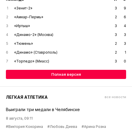
1
«Зенит-2»
3
9
2
«Амкар-Пермь»
2
6
3
«Иртыш»
3
4
4
«Динамо-2» (Москва)
3
3
5
«Тюмень»
2
3
6
«Динамо» (Ставрополь)
2
1
7
«Торпедо» (Миасс)
3
0
Полная версия
ЛЕГКАЯ АТЛЕТИКА
все новости
Выиграли три медали в Челябинске
8 августа, 09:11
#Виктория Кокорина
#Любовь Диева
#Арина Розна