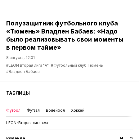
Полузащитник футбольного клуба
«Тюмень» Владлен Бабаев: «Надо
было реализовывать свои моменты
в первом тайме»
8 августа, 22:01
#LEON Вторая лига "А"
#Футбольный клуб Тюмень
#Владлен Бабаев
ТАБЛИЦЫ
Футбол
Футзал
Волейбол
Хоккей
LEON-Вторая лига «А»
Команда
И
О