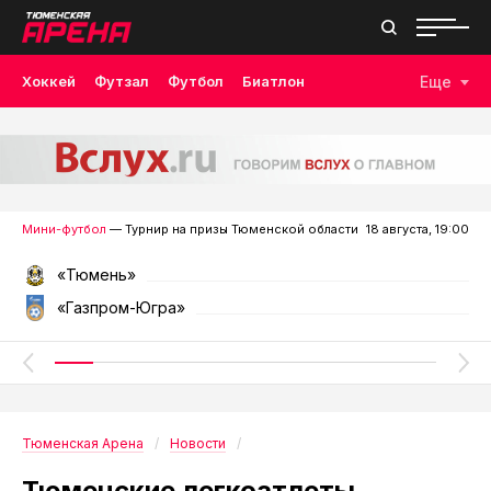
Хоккей
Футзал
Футбол
Биатлон
Еще
Лыжные гонки
Волейбол
Плавание
Дзюдо
Скалолазание
Велоспорт
Бокс
Мини-футбол
— Турнир на призы Тюменской области
18 августа, 19:00
«Тюмень»
«Газпром-Югра»
Тюменская Арена
Новости
Тюменские легкоатлеты