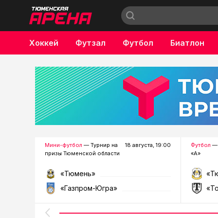
Хоккей
Футзал
Футбол
Биатлон
Бокс
Мини-футбол
— Турнир на
18 августа, 19:00
Футбол
— 
призы Тюменской области
«А»
«Тюмень»
«Т
«Газпром-Югра»
«Т