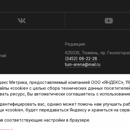
Редакция:
625035, Тюмень, пр. Геологора
гий
(3452) 68-22-28
tum-arena@mail.ru
Отдел продаж:
кс Метрика, предоставляемый компанией ООО «ЯНДЕКС», 119021
(3452) 68-89-78
файлы «cookie» с целью сбора технических данных посетителе
kotovaev@sibinformburo.ru
вать ресурс, Вы автоматически соглашаетесь с использование
дентифицировать вас, однако может помочь нам улучшить раб
щи «cookie», будет передаваться Яндексу и храниться на сер
ав соответствующие настройки в браузере.
нская арена»