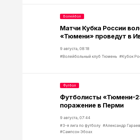
Волейбол
Матчи Кубка России во
«Тюмени» проведут в И
9 августа, 08:18
#Волейбольный клуб Тюмень
#Кубок Ро
Футбол
Футболисты «Тюмени-2
поражение в Перми
9 августа, 07:44
#3-я лига по футболу
#Александр Гарае
#Сампсон Эбоах