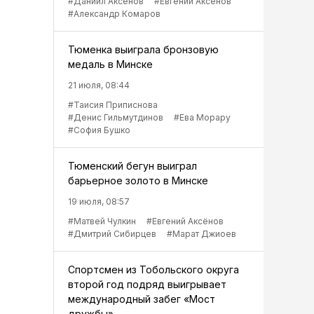
#Даниил Аксёнов
#Евгений Аксёнов
#Александр Комаров
Тюменка выиграла бронзовую
медаль в Минске
21 июля, 08:44
#Таисия Приписнова
#Денис Гильмутдинов
#Ева Морару
#София Бушко
Тюменский бегун выиграл
барьерное золото в Минске
19 июля, 08:57
#Матвей Чулкин
#Евгений Аксёнов
#Дмитрий Сибирцев
#Марат Джиоев
Спортсмен из Тобольского округа
второй год подряд выигрывает
международный забег «Мост
дружбы»