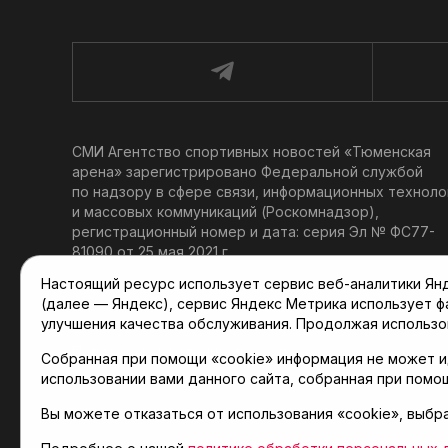
СМИ Агентство спортивных новостей «Тюменская
арена» зарегистрировано Федеральной службой
по надзору в сфере связи, информационных техноло
и массовых коммуникаций (Роскомнадзор),
регистрационный номер и дата: серия Эл № ФС77-
81090 от 25 мая 2021 г.
Учредитель: АНО «ТРК «Тюменское время».
Настоящий ресурс использует сервис веб-аналитики Янде
Главный редактор: Мартынов В. В.
(далее — Яндекс), сервис Яндекс Метрика использует 
При использовании материалов ссылка обязательна.
улучшения качества обслуживания. Продолжая использо
Политика конфиденциальности
Собранная при помощи «cookie» информация не может и
использовании вами данного сайта, собранная при помо
Вы можете отказаться от использования «cookie», выбр
© 2001-2026 Агентство спортивных новостей «Тюме
Карта сайта