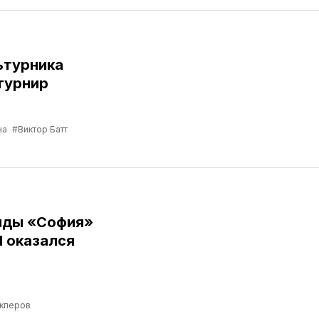
ьтурника
турнир
на
#Виктор Батт
нды «София»
Я оказался
кперов