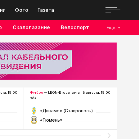
ии
Фото
Газета
о
Скалолазание
Велоспорт
Еще
уста, 19:00
Футбол
— LEON-Вторая лига
8 августа, 19:00
Хоккей
—
«А»
«Динамо» (Ставрополь)
«Р
«Тюмень»
«Г