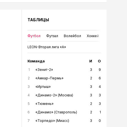
ТАБЛИЦЫ
Футбол
Футзал
Волейбол
Хоккей
LEON-Вторая лига «А»
Команда
И
О
1
«Зенит-2»
3
9
2
«Амкар-Пермь»
2
6
3
«Иртыш»
3
4
4
«Динамо-2» (Москва)
3
3
5
«Тюмень»
2
3
6
«Динамо» (Ставрополь)
2
1
7
«Торпедо» (Миасс)
3
0