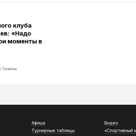
ого клуба
ев: «Надо
ои моменты в
б Тюмень
Афиша
Видео
Турнирные таблицы
«Спортивный 