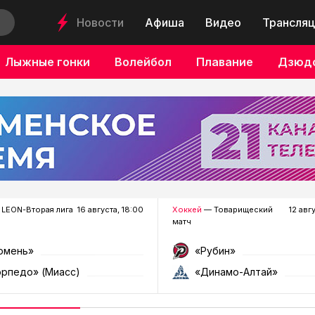
Новости
Афиша
Видео
Трансляц
Лыжные гонки
Волейбол
Плавание
Дзюд
LEON-Вторая лига
16 августа, 18:00
Хоккей
— Товарищеский
12 авг
матч
юмень»
«Рубин»
орпедо» (Миасс)
«Динамо-Алтай»