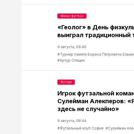
Мини-футбол
«Геолог» в День физкул
выиграл традиционный 
9 августа, 09:46
#Турнир памяти Бориса Петровича Ельки
#Артур Спицин
Футзал
Игрок футзальной кома
Сулейман Алекперов: «
здесь не случайно»
9 августа, 08:44
#Футзальный клуб София
#Сулейман Але