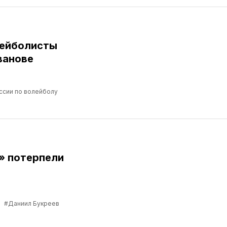
лейболисты
ванове
ссии по волейболу
» потерпели
в
#Даниил Букреев