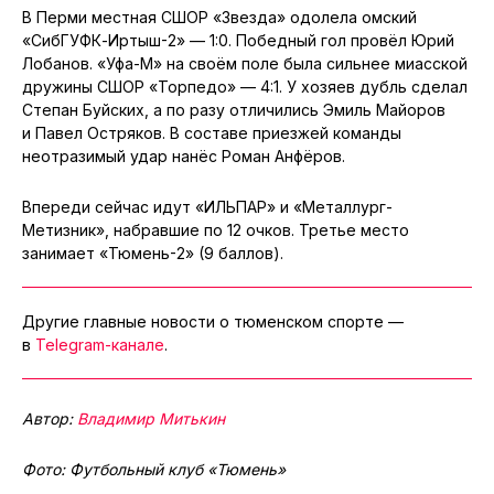
В Перми местная СШОР «Звезда» одолела омский
«СибГУФК-Иртыш-2» — 1:0. Победный гол провёл Юрий
Лобанов. «Уфа-М» на своём поле была сильнее миасской
дружины СШОР «Торпедо» — 4:1. У хозяев дубль сделал
Степан Буйских, а по разу отличились Эмиль Майоров
и Павел Остряков. В составе приезжей команды
неотразимый удар нанёс Роман Анфёров.
Впереди сейчас идут «ИЛЬПАР» и «Металлург-
Метизник», набравшие по 12 очков. Третье место
занимает «Тюмень-2» (9 баллов).
Другие главные новости о тюменском спорте —
в
Telegram-канале
.
Автор:
Владимир Митькин
Фото: Футбольный клуб «Тюмень»