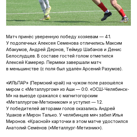
Матч принёс уверенную победу хозяевам — 4:1.
У подопечных Алексея Семенова отличились Максим
Абакумов, Андрей Дернов, Теймур Шабанов и Денис
Белослудцев. В составе гостей голом отметился
Алексей Камерер. Пермяки завершали матч
в меньшинстве (с поля был удалён Арсений Разумов).
«ИЛЬПАР» (Пермский край) на чужом поле разошёлся
миром с «Металлургом» из Аши — 0:0. «ОСШ-Челябинск-
М» на выезде сражался с магнитогорским
«Металлургом-Метизником» и уступил — 1:2.
У победителей авторами голов оказались Андрей
Ушаков и Мирон Талько. У челябинцев мяч забил Илья
Миронов. «Красной» карточки в этом матче удостоился
Анатолий Семёнов («Металлург-Метизник»).