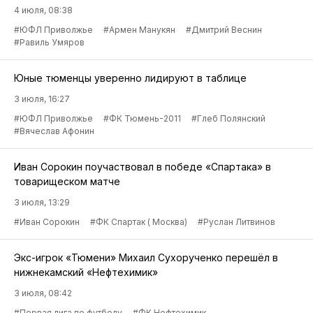
4 июля, 08:38
#ЮФЛ Приволжье
#Армен Манукян
#Дмитрий Веснин
#Равиль Умяров
Юные тюменцы уверенно лидируют в таблице
3 июля, 16:27
#ЮФЛ Приволжье
#ФК Тюмень-2011
#Глеб Полянский
#Вячеслав Афонин
Иван Сорокин поучаствовал в победе «Спартака» в
товарищеском матче
3 июля, 13:29
#Иван Сорокин
#ФК Спартак ( Москва)
#Руслан Литвинов
Экс-игрок «Тюмени» Михаил Сухорученко перешёл в
нижнекамский «Нефтехимик»
3 июля, 08:42
#Первая лига по футболу
#ФК Нефтехимик