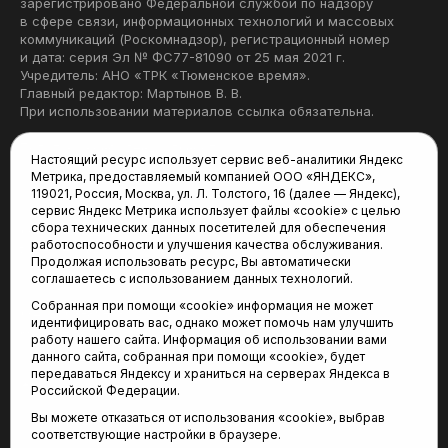
зарегистрировано Федеральной службой по надзору
в сфере связи, информационных технологий и массовых
коммуникаций (Роскомнадзор), регистрационный номер
и дата: серия Эл № ФС77-81090 от 25 мая 2021 г.
Учредитель: АНО «ТРК «Тюменское время».
Главный редактор: Мартынов В. В.
При использовании материалов ссылка обязательна.
Политика конфиденциальности
Настоящий ресурс использует сервис веб-аналитики Яндекс
Метрика, предоставляемый компанией ООО «ЯНДЕКС»,
Редакция:
119021, Россия, Москва, ул. Л. Толстого, 16 (далее — Яндекс),
сервис Яндекс Метрика использует файлы «cookie» с целью
625035, Тюмень, пр. Геологоразведчиков, 28А
сбора технических данных посетителей для обеспечения
(3452) 68-22-28
работоспособности и улучшения качества обслуживания.
tum-arena@mail.ru
Продолжая использовать ресурс, Вы автоматически
соглашаетесь с использованием данных технологий.
Отдел продаж:
Собранная при помощи «cookie» информация не может
(3452) 68-89-78
идентифицировать вас, однако может помочь нам улучшить
kotovaev@sibinformburo.ru
работу нашего сайта. Информация об использовании вами
данного сайта, собранная при помощи «cookie», будет
передаваться Яндексу и храниться на серверах Яндекса в
Российской Федерации.
Вы можете отказаться от использования «cookie», выбрав
соответствующие настройки в браузере.