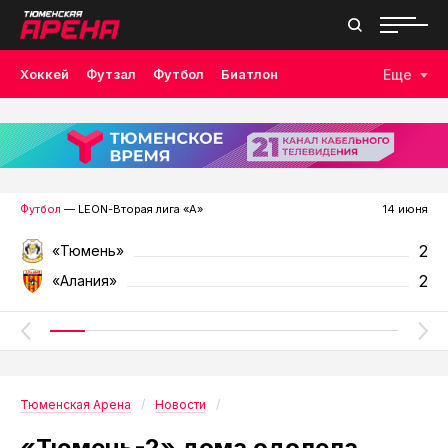
Хоккей
Футзал
Футбол
Биатлон
Еще
Лыжные гонки
Волейбол
Плавание
Дзюдо
Скалолазание
Велоспорт
Бокс
Футбол
— LEON-Вторая лига «А»
14 июня
2
«Тюмень»
2
«Алания»
Тюменская Арена
Новости
«Тюмень-2» дома одолела