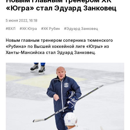
«Югра» стал Эдуард Занковец
5 июня 2022, 16:18
#ВХЛ
#ХК Югра
#ХК Рубин
#Эдуард Занковец
Новым главным тренером соперника тюменского
«Рубина» по Высшей хоккейной лиге «Югры» из
Ханты-Мансийска стал Эдуард Занковец.