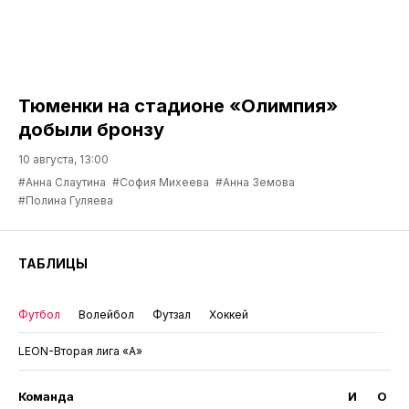
Тюменки на стадионе «Олимпия»
добыли бронзу
10 августа, 13:00
#Анна Слаутина
#София Михеева
#Анна Земова
#Полина Гуляева
ТАБЛИЦЫ
Футбол
Волейбол
Футзал
Хоккей
LEON-Вторая лига «А»
Команда
И
О