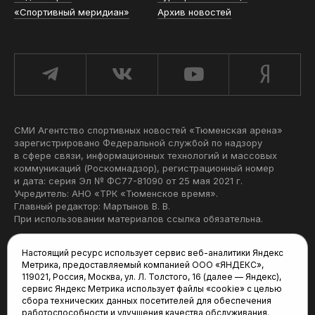
«Спортивный меридиан»
Архив новостей
СМИ Агентство спортивных новостей «Тюменская арена»
зарегистрировано Федеральной службой по надзору
в сфере связи, информационных технологий и массовых
коммуникаций (Роскомнадзор), регистрационный номер
и дата: серия Эл № ФС77-81090 от 25 мая 2021 г.
Учредитель: АНО «ТРК «Тюменское время».
Главный редактор: Мартынов В. В.
При использовании материалов ссылка обязательна.
Политика конфиденциальности
Настоящий ресурс использует сервис веб-аналитики Яндекс
Метрика, предоставляемый компанией ООО «ЯНДЕКС»,
Редакция:
119021, Россия, Москва, ул. Л. Толстого, 16 (далее — Яндекс),
сервис Яндекс Метрика использует файлы «cookie» с целью
625035, Тюмень, пр. Геологоразведчиков, 28А
сбора технических данных посетителей для обеспечения
(3452) 68-22-28
работоспособности и улучшения качества обслуживания.