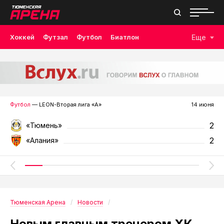
Хоккей
Футзал
Футбол
Биатлон
Еще
Лыжные гонки
Волейбол
Плавание
Дзюдо
Скалолазание
Велоспорт
Бокс
Футбол
— LEON-Вторая лига «А»
14 июня
2
«Тюмень»
2
«Алания»
Тюменская Арена
Новости
Новым главным тренером ХК