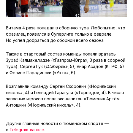
Витама 4 раза попадал в сборную тура. Любопытно, что
бразилец появился в Суперлиге только в феврале.
Но успел добраться до сборной всего сезона.
Также в стартовый состав команды попали вратарь
Зураб Калмахелидзе («Газпром-Югра», 3 раза в сборной
тура), Сергей Гук («Сибиряк», 5), Янар Асадов (КПРФ, 5)
и Фелипе Парадински («Ухта», 6).
Возглавили команду Сергей Скорович («Норильский
никель», 4) и Геннадий Гарагуля («Торпедо», 4). В число
запасных игроков попал экс-капитан «Тюмени» Артём
Антошкин («Норильский никель», 4).
Другие главные новости о тюменском спорте —
в
Telegram-канале
.