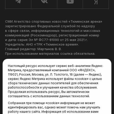
СМИ Агентство спортивных новостей «Тюменская арена»
зарегистрировано Федеральной службой по надзору
в сфере связи, информационных технологий и массовых
коммуникаций (Роскомнадзор), регистрационный номер
и дата: серия Эл № ФС77-81090 от 25 мая 2021 г.
Учредитель: АНО «ТРК «Тюменское время».
Главный редактор: Мартынов В. В.
При использовании материалов ссылка обязательна.
Политика конфиденциальности
Настоящий ресурс использует сервис веб-аналитики Яндекс
Метрика, предоставляемый компанией ООО «ЯНДЕКС»,
Редакция:
119021, Россия, Москва, ул. Л. Толстого, 16 (далее — Яндекс),
сервис Яндекс Метрика использует файлы «cookie» с целью
625035, Тюмень, пр. Геологоразведчиков, 28А
сбора технических данных посетителей для обеспечения
(3452) 68-22-28
работоспособности и улучшения качества обслуживания.
tum-arena@mail.ru
Продолжая использовать ресурс, Вы автоматически
соглашаетесь с использованием данных технологий.
Отдел продаж:
Собранная при помощи «cookie» информация не может
(3452) 68-89-78
идентифицировать вас, однако может помочь нам улучшить
kotovaev@sibinformburo.ru
работу нашего сайта. Информация об использовании вами