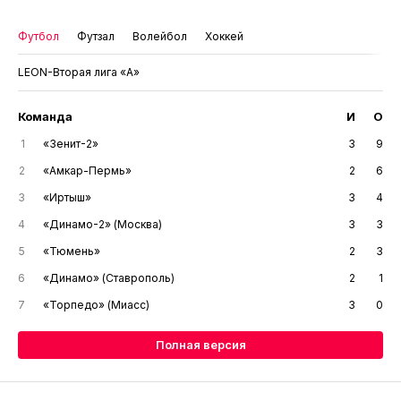
Футбол
Футзал
Волейбол
Хоккей
LEON-Вторая лига «А»
Команда
И
О
1
«Зенит-2»
3
9
2
«Амкар-Пермь»
2
6
3
«Иртыш»
3
4
4
«Динамо-2» (Москва)
3
3
5
«Тюмень»
2
3
6
«Динамо» (Ставрополь)
2
1
7
«Торпедо» (Миасс)
3
0
Полная версия