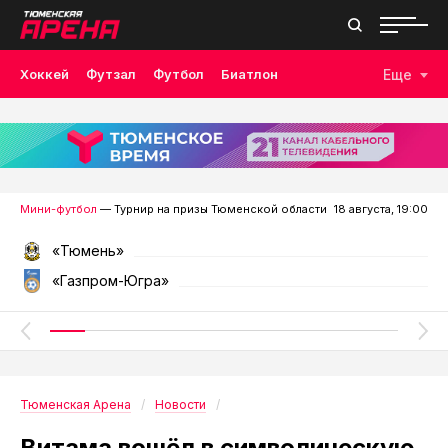
Хоккей
Футзал
Футбол
Биатлон
Еще
Лыжные гонки
Волейбол
Плавание
Дзюдо
Скалолазание
Велоспорт
Бокс
Мини-футбол
— Турнир на призы Тюменской области
18 августа, 19:00
«Тюмень»
«Газпром-Югра»
Тюменская Арена
Новости
Витама вошёл в символическую