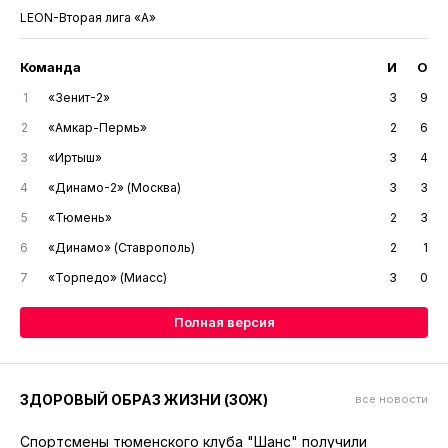
LEON-Вторая лига «А»
Команда
И
О
1
«Зенит-2»
3
9
2
«Амкар-Пермь»
2
6
3
«Иртыш»
3
4
4
«Динамо-2» (Москва)
3
3
5
«Тюмень»
2
3
6
«Динамо» (Ставрополь)
2
1
7
«Торпедо» (Миасс)
3
0
Полная версия
ЗДОРОВЫЙ ОБРАЗ ЖИЗНИ (ЗОЖ)
все новости
Спортсмены тюменского клуба "Шанс" получили