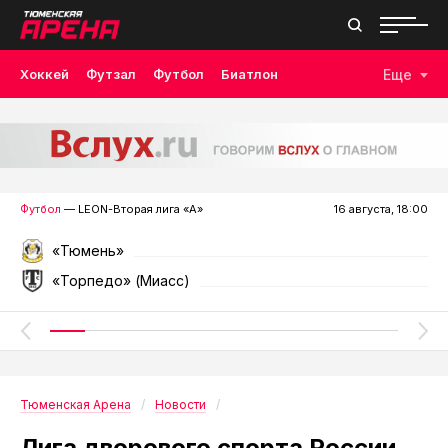
Хоккей
Футзал
Футбол
Биатлон
Еще
Лыжные гонки
Волейбол
Плавание
Дзюдо
Скалолазание
Велоспорт
Бокс
Футбол
— LEON-Вторая лига «А»
16 августа, 18:00
«Тюмень»
«Торпедо» (Миасс)
Тюменская Арена
Новости
Лига дворового спорта России