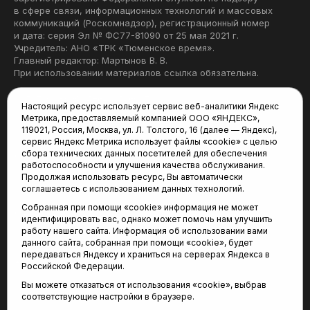
в сфере связи, информационных технологий и массовых
коммуникаций (Роскомнадзор), регистрационный номер
и дата: серия Эл № ФС77-81090 от 25 мая 2021 г.
Учредитель: АНО «ТРК «Тюменское время».
Главный редактор: Мартынов В. В.
При использовании материалов ссылка обязательна.
Политика конфиденциальности
Настоящий ресурс использует сервис веб-аналитики Яндекс
Метрика, предоставляемый компанией ООО «ЯНДЕКС»,
Редакция:
119021, Россия, Москва, ул. Л. Толстого, 16 (далее — Яндекс),
сервис Яндекс Метрика использует файлы «cookie» с целью
625035, Тюмень, пр. Геологоразведчиков, 28А
сбора технических данных посетителей для обеспечения
(3452) 68-22-28
работоспособности и улучшения качества обслуживания.
tum-arena@mail.ru
Продолжая использовать ресурс, Вы автоматически
соглашаетесь с использованием данных технологий.
Отдел продаж:
Собранная при помощи «cookie» информация не может
(3452) 68-89-78
идентифицировать вас, однако может помочь нам улучшить
kotovaev@sibinformburo.ru
работу нашего сайта. Информация об использовании вами
данного сайта, собранная при помощи «cookie», будет
передаваться Яндексу и храниться на серверах Яндекса в
Российской Федерации.
Вы можете отказаться от использования «cookie», выбрав
соответствующие настройки в браузере.