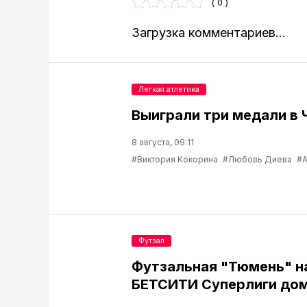
( 0 )
Загрузка комментариев...
Легкая атлетика
Выиграли три медали в 
8 августа, 09:11
#Виктория Кокорина
#Любовь Диева
#А
Футзал
Футзальная "Тюмень" н
БЕТСИТИ Суперлиги до