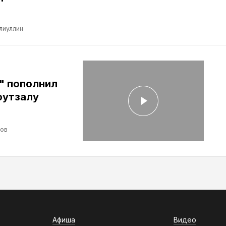
лиуллин
" пополнил
футзалу
лов
Афиша
Видео