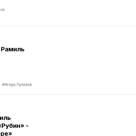
ск
 Рамиль
а
#Игорь Путилов
иль
«Рубин» -
ере»