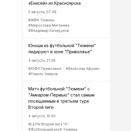
«Енисей» из Красноярска
5 августа, 07:48
#ЖФК Тюмень
#Мирослава Миглеева
#Владимир Кечеруков
Юноши из футбольной "Тюмени"
лидируют в зоне "Приволжье"
4 августа, 21:39
#ЮФЛ Приволжье
#Вячеслав Афонин
#Равиль Умяров
Матч футбольной "Тюмени" с
"Амкаром-Пермью" стал самым
посещаемым в третьем туре
Второй лиги
4 августа, 15:40
#LEON Вторая лига "А"
#Футбольный клуб Тюмень