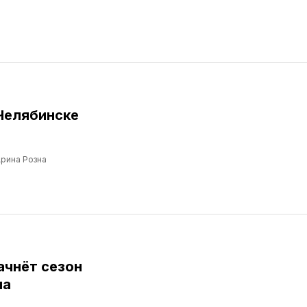
Челябинске
рина Розна
ачнёт сезон
ма