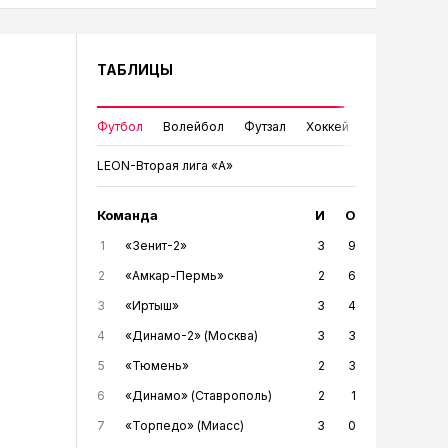
ТАБЛИЦЫ
Футбол
Волейбол
Футзал
Хоккей
LEON-Вторая лига «А»
Команда
И
О
1
«Зенит-2»
3
9
2
«Амкар-Пермь»
2
6
3
«Иртыш»
3
4
4
«Динамо-2» (Москва)
3
3
5
«Тюмень»
2
3
6
«Динамо» (Ставрополь)
2
1
7
«Торпедо» (Миасс)
3
0