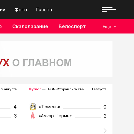
ии
Фото
Газета
о
Скалолазание
Велоспорт
Еще
2 августа
Футбол
— LEON-Вторая лига «А»
1 августа
Хоккей
—
4
0
«Тюмень»
«Р
3
2
«Амкар-Пермь»
«Г