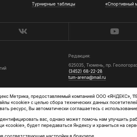
Турнирные таблицы
«Спортивный 
Редакция:
625035, Тюмень, пр. Геологора
гий
(3452) 68-22-28
tum-arena@mail.ru
Отдел продаж:
кс Метрика, предоставляемый компанией ООО «ЯНДЕКС», 119021
(3452) 68-89-78
файлы «cookie» с целью сбора технических данных посетителе
kotovaev@sibinformburo.ru
вать ресурс, Вы автоматически соглашаетесь с использование
дентифицировать вас, однако может помочь нам улучшить раб
щи «cookie», будет передаваться Яндексу и храниться на сер
ав соответствующие настройки в браузере.