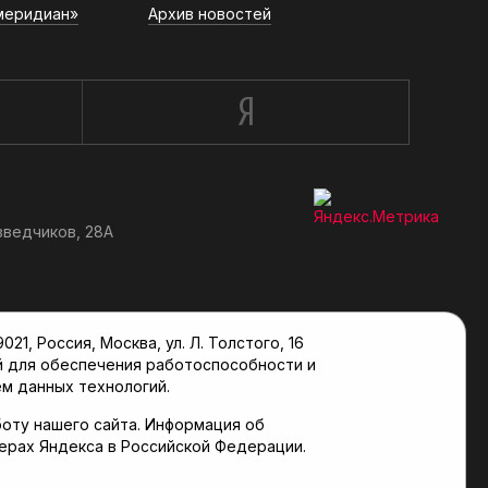
меридиан»
Архив новостей
зведчиков, 28А
, Россия, Москва, ул. Л. Толстого, 16
й для обеспечения работоспособности и
м данных технологий.
оту нашего сайта. Информация об
верах Яндекса в Российской Федерации.