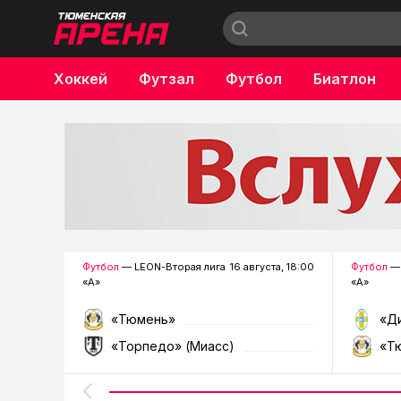
Хоккей
Футзал
Футбол
Биатлон
Бокс
Футбол
— LEON-Вторая лига
16 августа, 18:00
Футбол
— 
«А»
«А»
«Тюмень»
«Д
«Торпедо» (Миасс)
«Т