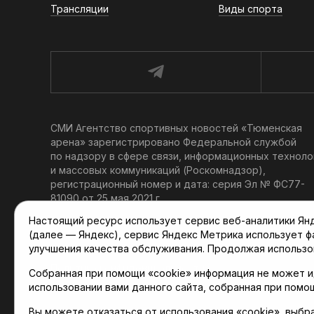
Трансляции
Виды спорта
СМИ Агентство спортивных новостей «Тюменская
арена» зарегистрировано Федеральной службой
по надзору в сфере связи, информационных техноло
и массовых коммуникаций (Роскомнадзор),
регистрационный номер и дата: серия Эл № ФС77-
81090 от 25 мая 2021 г.
Учредитель: АНО «ТРК «Тюменское время».
Настоящий ресурс использует сервис веб-аналитики Янде
Главный редактор: Мартынов В. В.
(далее — Яндекс), сервис Яндекс Метрика использует 
При использовании материалов ссылка обязательна.
улучшения качества обслуживания. Продолжая использо
Политика конфиденциальности
Собранная при помощи «cookie» информация не может и
использовании вами данного сайта, собранная при помо
Вы можете отказаться от использования «cookie», выбр