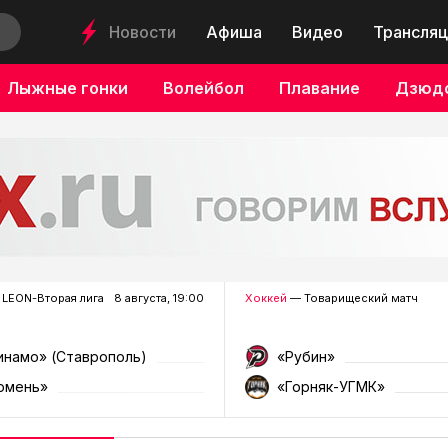
Новости
Афиша
Видео
Трансляц
Лыжные гонки
Волейбол
Плавание
Дзюд
LEON-Вторая лига
8 августа, 19:00
Хоккей
— Товарищеский матч
инамо» (Ставрополь)
«Рубин»
юмень»
«Горняк-УГМК»