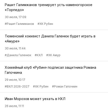
Рашит Галимжанов тренирует усть-каменогорское
«Торпедо»
30 июля, 17:09
#Рашит Галимжанов
#ХК Рубин
Тюменский хоккеист Данила Галенюк будет играть в
«Амуре»
30 июля, 11:44
#Данила Галенюк
#КХЛ
#ХК Амур
Хоккейный клуб «Рубин» подписал защитника Романа
Гапочкина
29 июля, 10:17
#ВХЛ 2026-2027
#ХК Рубин
#Роман Гапочкин
Иван Морозов может уехать в НХЛ
26 июля, 11:11