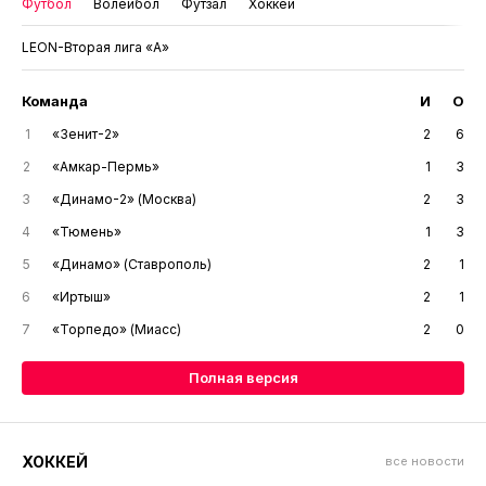
Футбол
Волейбол
Футзал
Хоккей
LEON-Вторая лига «А»
Команда
И
О
1
«Зенит-2»
2
6
2
«Амкар-Пермь»
1
3
3
«Динамо-2» (Москва)
2
3
4
«Тюмень»
1
3
5
«Динамо» (Ставрополь)
2
1
6
«Иртыш»
2
1
7
«Торпедо» (Миасс)
2
0
Полная версия
ХОККЕЙ
все новости