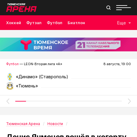
Хоккей
Футзал
Футбол
Биатлон
Еще
Лыжные гонки
Волейбол
Плавание
Дзюдо
Скалолазание
Велоспорт
Бокс
Футбол
— LEON-Вторая лига «А»
8 августа, 19:00
«Динамо» (Ставрополь)
«Тюмень»
Тюменская Арена
Новости
Денис Ячменев вошёл в когорту