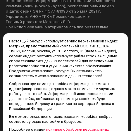
в сфере связи, информационных технологий и массовых
коммуникаций (Роскомнадзор), регистрационный номер
и дата: серия Эл № ФС77-81090 от 25 мая 2021 г.
Учредитель: АНО «ТРК «Тюменское время».
Главный редактор: Мартынов В. В.
При использовании материалов ссылка обязательна.
Политика конфиденциальности
Настоящий ресурс использует сервис веб-аналитики Яндекс
Метрика, предоставляемый компанией ООО «ЯНДЕКС»,
Редакция:
119021, Россия, Москва, ул. Л. Толстого, 16 (далее — Яндекс),
сервис Яндекс Метрика использует файлы «cookie» с целью
625035, Тюмень, пр. Геологоразведчиков, 28А
сбора технических данных посетителей для обеспечения
(3452) 68-22-28
работоспособности и улучшения качества обслуживания.
tum-arena@mail.ru
Продолжая использовать ресурс, Вы автоматически
соглашаетесь с использованием данных технологий.
Отдел продаж:
Собранная при помощи «cookie» информация не может
(3452) 68-89-78
идентифицировать вас, однако может помочь нам улучшить
kotovaev@sibinformburo.ru
работу нашего сайта. Информация об использовании вами
данного сайта, собранная при помощи «cookie», будет
передаваться Яндексу и храниться на серверах Яндекса в
Российской Федерации.
Вы можете отказаться от использования «cookie», выбрав
соответствующие настройки в браузере.
Подробнее о нашей
политике обработки персональных