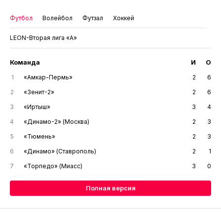
Футбол
Волейбол
Футзал
Хоккей
LEON-Вторая лига «А»
Команда
И
О
1
«Амкар-Пермь»
2
6
2
«Зенит-2»
2
6
3
«Иртыш»
3
4
4
«Динамо-2» (Москва)
2
3
5
«Тюмень»
2
3
6
«Динамо» (Ставрополь)
2
1
7
«Торпедо» (Миасс)
3
0
Полная версия