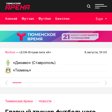
Хоккей
Футзал
Футбол
Биатлон
Еще
Лыжные гонки
Волейбол
Плавание
Дзюдо
Скалолазание
Велоспорт
Бокс
Футбол
— LEON-Вторая лига «А»
8 августа, 19:00
«Динамо» (Ставрополь)
«Тюмень»
Тюменская Арена
Новости
Главный тренер футбольного