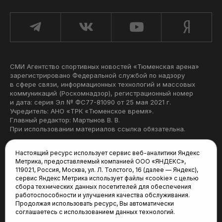
СМИ Агентство спортивных новостей «Тюменская арена»
зарегистрировано Федеральной службой по надзору
в сфере связи, информационных технологий и массовых
коммуникаций (Роскомнадзор), регистрационный номер
и дата: серия Эл № ФС77-81090 от 25 мая 2021 г.
Учредитель: АНО «ТРК «Тюменское время».
Главный редактор: Мартынов В. В.
При использовании материалов ссылка обязательна.
Политика конфиденциальности
Настоящий ресурс использует сервис веб-аналитики Яндекс
Метрика, предоставляемый компанией ООО «ЯНДЕКС»,
Редакция:
119021, Россия, Москва, ул. Л. Толстого, 16 (далее — Яндекс),
сервис Яндекс Метрика использует файлы «cookie» с целью
625035, Тюмень, пр. Геологоразведчиков, 28А
сбора технических данных посетителей для обеспечения
(3452) 68-22-28
работоспособности и улучшения качества обслуживания.
tum-arena@mail.ru
Продолжая использовать ресурс, Вы автоматически
соглашаетесь с использованием данных технологий.
Отдел продаж: