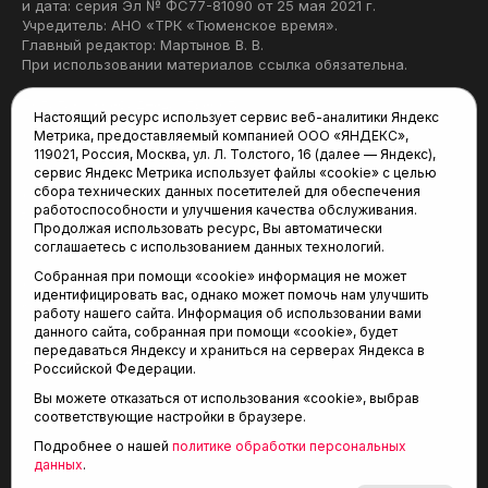
и дата: серия Эл № ФС77-81090 от 25 мая 2021 г.
Учредитель: АНО «ТРК «Тюменское время».
Главный редактор: Мартынов В. В.
При использовании материалов ссылка обязательна.
Политика конфиденциальности
Настоящий ресурс использует сервис веб-аналитики Яндекс
Метрика, предоставляемый компанией ООО «ЯНДЕКС»,
Редакция:
119021, Россия, Москва, ул. Л. Толстого, 16 (далее — Яндекс),
сервис Яндекс Метрика использует файлы «cookie» с целью
625035, Тюмень, пр. Геологоразведчиков, 28А
сбора технических данных посетителей для обеспечения
(3452) 68-22-28
работоспособности и улучшения качества обслуживания.
tum-arena@mail.ru
Продолжая использовать ресурс, Вы автоматически
соглашаетесь с использованием данных технологий.
Отдел продаж:
Собранная при помощи «cookie» информация не может
(3452) 68-89-78
идентифицировать вас, однако может помочь нам улучшить
kotovaev@sibinformburo.ru
работу нашего сайта. Информация об использовании вами
данного сайта, собранная при помощи «cookie», будет
передаваться Яндексу и храниться на серверах Яндекса в
Российской Федерации.
Вы можете отказаться от использования «cookie», выбрав
соответствующие настройки в браузере.
Подробнее о нашей
политике обработки персональных
© 2001-2026 Агентство спортивных новостей
данных
.
6+
«Тюменская арена»