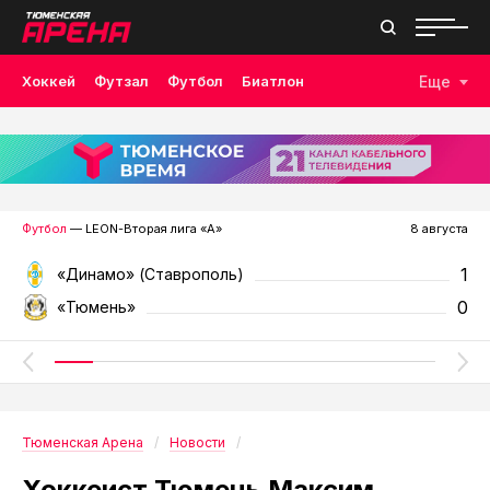
Хоккей
Футзал
Футбол
Биатлон
Еще
Лыжные гонки
Волейбол
Плавание
Дзюдо
Скалолазание
Велоспорт
Бокс
Футбол
— LEON-Вторая лига «А»
8 августа
1
«Динамо» (Ставрополь)
0
«Тюмень»
Тюменская Арена
Новости
Хоккеист Тюмень Максим