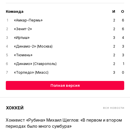
Команда
И
О
1
«Амкар-Пермь»
2
6
2
«Зенит-2»
2
6
3
«Иртыш»
3
4
4
«Динамо-2» (Москва)
2
3
5
«Тюмень»
2
3
6
«Динамо» (Ставрополь)
2
1
7
«Торпедо» (Миасс)
3
0
Полная версия
ХОККЕЙ
все новости
Хоккеист «Рубина» Михаил Щеглов: «В первом и втором
периодах было много сумбура»