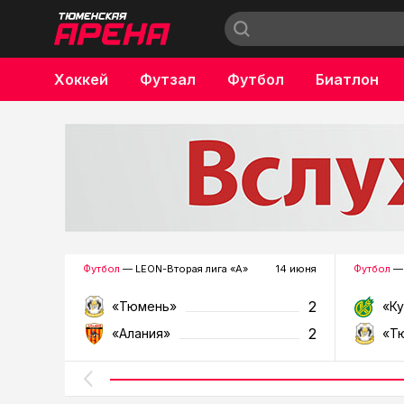
Хоккей
Футзал
Футбол
Биатлон
Бокс
Футбол
— LEON-Вторая лига «А»
14 июня
Футбол
— 
2
«Тюмень»
«К
2
«Алания»
«Т