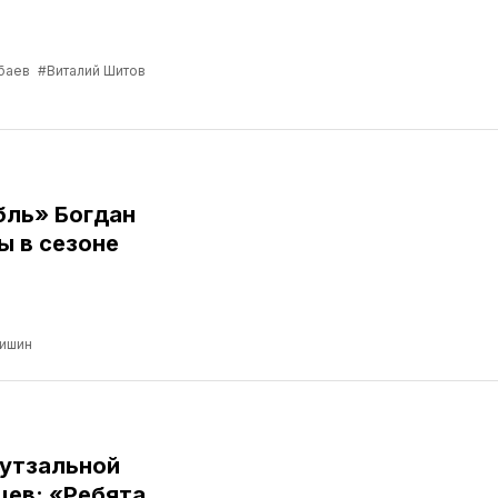
баев
#Виталий Шитов
бль» Богдан
ы в сезоне
ришин
футзальной
цев: «Ребята