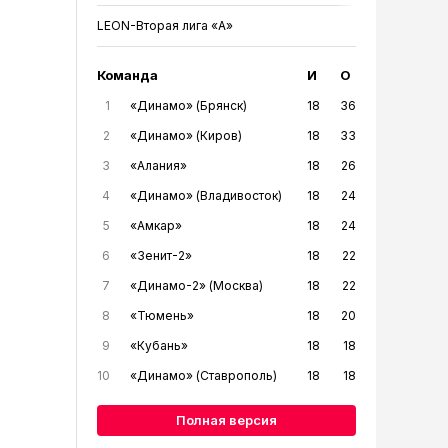
LEON-Вторая лига «А»
Команда
И
О
1
«Динамо» (Брянск)
18
36
2
«Динамо» (Киров)
18
33
3
«Алания»
18
26
4
«Динамо» (Владивосток)
18
24
5
«Амкар»
18
24
6
«Зенит-2»
18
22
7
«Динамо-2» (Москва)
18
22
8
«Тюмень»
18
20
9
«Кубань»
18
18
10
«Динамо» (Ставрополь)
18
18
Полная версия