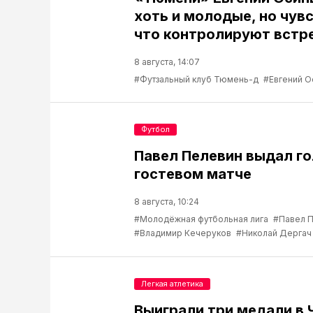
хоть и молодые, но чув
что контролируют встр
8 августа, 14:07
#Футзальный клуб Тюмень-д
#Евгений О
Футбол
Павел Пелевин выдал го
гостевом матче
8 августа, 10:24
#Молодёжная футбольная лига
#Павел 
#Владимир Кечеруков
#Николай Дергач
Легкая атлетика
Выиграли три медали в 