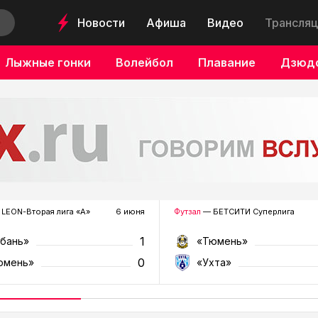
Новости
Афиша
Видео
Трансляц
Лыжные гонки
Волейбол
Плавание
Дзюд
LEON-Вторая лига «А»
6 июня
Футзал
— БЕТСИТИ Суперлига
1
убань»
«Тюмень»
0
юмень»
«Ухта»