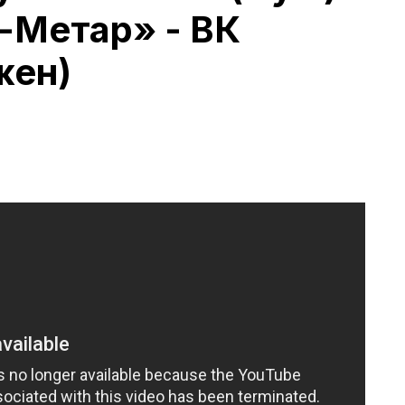
-Метар» - ВК
жен)