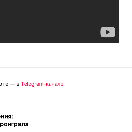
орте — в
Telegram-канале
.
ния:
роиграла