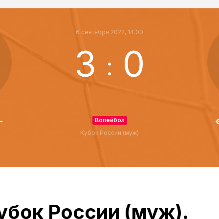
6 сентября 2022, 14:00
3
0
:
-
Волейбол
Кубок России (муж)
убок России (муж).