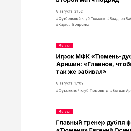
8 августа, 21:52
#Футбольный клуб Тюмень
#Владлен Ба
#Кирилл Боярских
Футзал
Игрок МФК «Тюмень-ду
Аришин: «Главное, чтоб
так же забивал»
8 августа, 17:09
#Футзальный клуб Тюмень-д
#Богдан А
Футзал
Главный тренер дубля 
«Тюмени» Евгений Осин