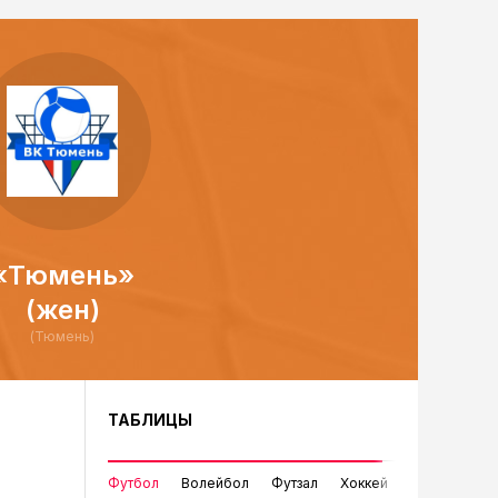
«Тюмень»
(жен)
(Тюмень)
ТАБЛИЦЫ
Футбол
Волейбол
Футзал
Хоккей