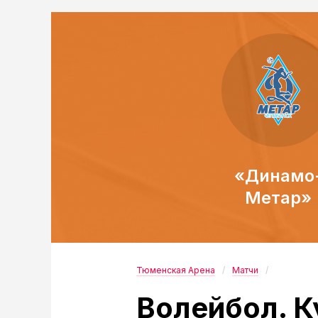
«Динамо
Метар»
Тюменская Арена
Матчи
Волейбол. К