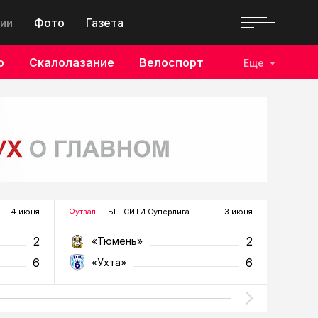
ии
Фото
Газета
о
Скалолазание
Велоспорт
Еще
4 июня
Футзал
— БЕТСИТИ Суперлига
3 июня
Футзал
—
2
2
«Тюмень»
«У
6
6
«Ухта»
«Т