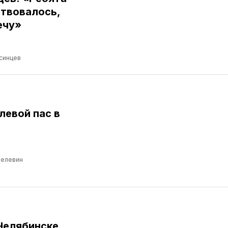
ствовалось,
ечу»
синцев
левой пас в
Пелевин
Челябинске