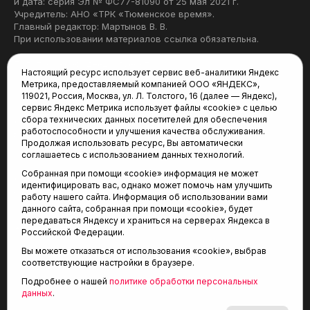
и дата: серия Эл № ФС77-81090 от 25 мая 2021 г.
Учредитель: АНО «ТРК «Тюменское время».
Главный редактор: Мартынов В. В.
При использовании материалов ссылка обязательна.
Политика конфиденциальности
Настоящий ресурс использует сервис веб-аналитики Яндекс
Метрика, предоставляемый компанией ООО «ЯНДЕКС»,
Редакция:
119021, Россия, Москва, ул. Л. Толстого, 16 (далее — Яндекс),
сервис Яндекс Метрика использует файлы «cookie» с целью
625035, Тюмень, пр. Геологоразведчиков, 28А
сбора технических данных посетителей для обеспечения
(3452) 68-22-28
работоспособности и улучшения качества обслуживания.
tum-arena@mail.ru
Продолжая использовать ресурс, Вы автоматически
соглашаетесь с использованием данных технологий.
Отдел продаж:
Собранная при помощи «cookie» информация не может
(3452) 68-89-78
идентифицировать вас, однако может помочь нам улучшить
kotovaev@sibinformburo.ru
работу нашего сайта. Информация об использовании вами
данного сайта, собранная при помощи «cookie», будет
передаваться Яндексу и храниться на серверах Яндекса в
Российской Федерации.
Вы можете отказаться от использования «cookie», выбрав
соответствующие настройки в браузере.
Подробнее о нашей
политике обработки персональных
© 2001-2026 Агентство спортивных новостей
данных
.
6+
«Тюменская арена»