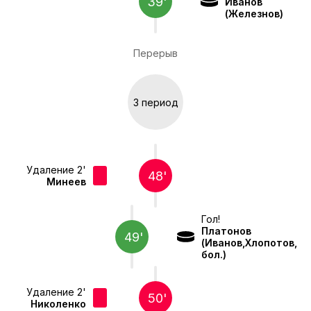
39'
Иванов
(Железнов)
Перерыв
3 период
Удаление 2'
48'
Минеев
Гол!
Платонов
49'
(Иванов,Хлопотов,
бол.)
Удаление 2'
50'
Николенко