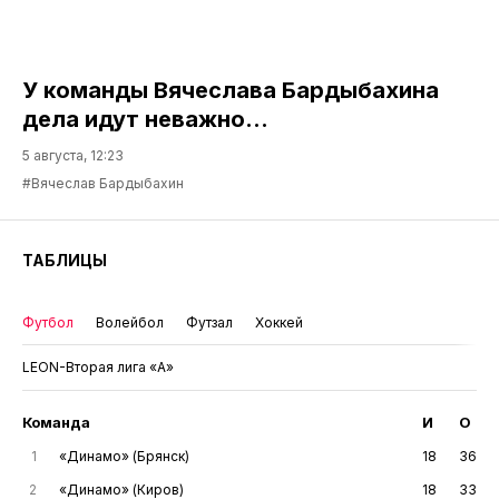
У команды Вячеслава Бардыбахина
дела идут неважно…
5 августа, 12:23
#Вячеслав Бардыбахин
ТАБЛИЦЫ
Футбол
Волейбол
Футзал
Хоккей
LEON-Вторая лига «А»
Команда
И
О
1
«Динамо» (Брянск)
18
36
2
«Динамо» (Киров)
18
33