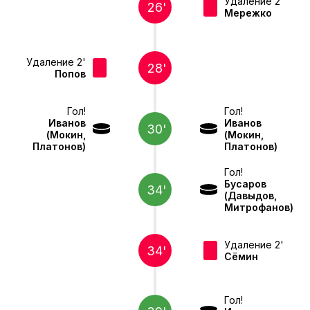
Удаление 2'
26'
Мережко
Удаление 2'
28'
Попов
Гол!
Гол!
Иванов
Иванов
30'
(Мокин,
(Мокин,
Платонов)
Платонов)
Гол!
Бусаров
34'
(Давыдов,
Митрофанов)
Удаление 2'
34'
Сёмин
Гол!