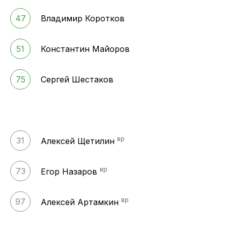
47
Владимир Коротков
51
Константин Майоров
75
Сергей Шестаков
вр
31
Алексей Щетилин
вр
73
Егор Назаров
вр
97
Алексей Артамкин