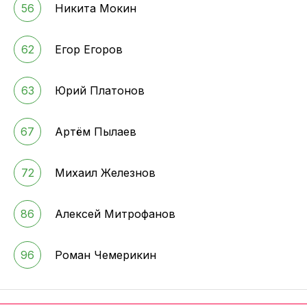
56
Никита Мокин
62
Егор Егоров
63
Юрий Платонов
67
Артём Пылаев
72
Михаил Железнов
86
Алексей Митрофанов
96
Роман Чемерикин