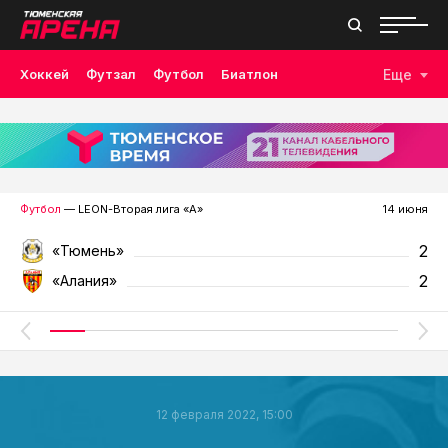
Хоккей
Футзал
Футбол
Биатлон
Еще
Лыжные гонки
Волейбол
Плавание
Дзюдо
Скалолазание
Велоспорт
Бокс
Футбол
— LEON-Вторая лига «А»
14 июня
2
«Тюмень»
2
«Алания»
12 февраля 2022, 15:00