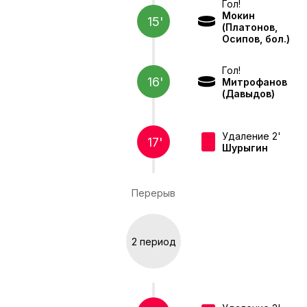
Гол!
Мокин
15'
(Платонов,
Осипов, бол.)
Гол!
16'
Митрофанов
(Давыдов)
Удаление 2'
17'
Шурыгин
Перерыв
2 период