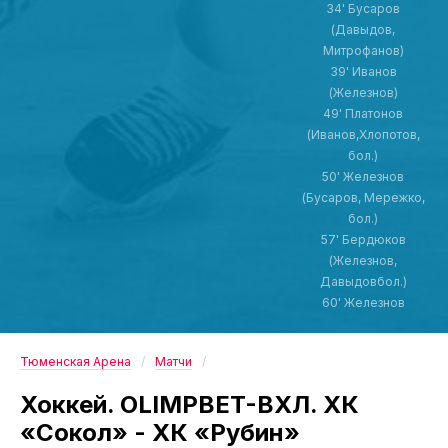
34' Бусаров
(Давыдов,
Митрофанов)
39' Иванов
(Железнов)
49' Платонов
(Иванов,Хлопотов,
бол.)
50' Железнов
(Бусаров, Мережко,
бол.)
57' Бердюков
(Железнов,
Давыдовбол.)
60' Железнов
Тюменская Арена
Матчи
Хоккей. OLIMPBET-ВХЛ. ХК
«Сокол» - ХК «Рубин»