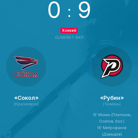
0
9
:
Хоккей
OLIMPBET-ВХЛ
«Сокол»
«Рубин»
(Красноярск)
(Тюмень)
15' Мокин (Платонов,
Осипов, бол.)
16' Митрофанов
(Давыдов)