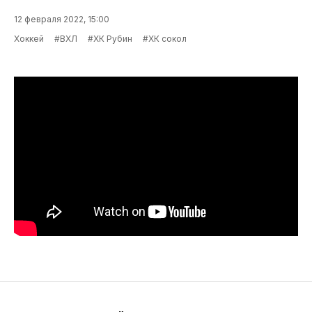
12 февраля 2022, 15:00
Хоккей
#ВХЛ
#ХК Рубин
#ХК сокол