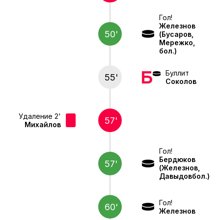
Гол!
Железнов
50'
(Бусаров,
Мережко,
бол.)
Буллит
55'
Соколов
Удаление 2'
57'
Михайлов
Гол!
Бердюков
57'
(Железнов,
Давыдовбол.)
Гол!
60'
Железнов