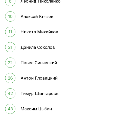
8
Леонид Николенко
10
Алексей Князев
11
Никита Михайлов
21
Дэнила Соколов
22
Павел Синявский
28
Антон Гловацкий
42
Тимур Шингаревв
43
Максим Цыбин