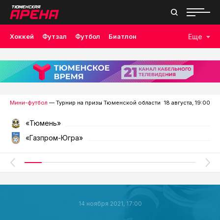
Хоккей
Футзал
Футбол
Биатлон
Еще
Лыжные гонки
Волейбол
Плавание
Дзюдо
Скалолазание
Велоспорт
Бокс
Мини-футбол
— Турнир на призы Тюменской области
18 августа, 19:00
«Тюмень»
«Газпром-Югра»
14 ноября 2021, 17:00