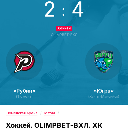
2
4
:
Хоккей
OLIMPBET-ВХЛ
«Рубин»
«Югра»
(Тюмень)
(Ханты-Мансийск)
Тюменская Арена
Матчи
Хоккей. OLIMPBET-ВХЛ. ХК