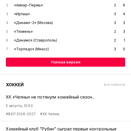
2
«Амкар-Пермь»
2
6
3
«Иртыш»
3
4
4
«Динамо-2» (Москва)
3
3
5
«Тюмень»
2
3
6
«Динамо» (Ставрополь)
2
1
7
«Торпедо» (Миасс)
3
0
Полная версия
ХОККЕЙ
все новости
ХК «Челны» не потянули хоккейный сезон...
5 августа, 10:53
#ВХЛ 2026-2027
#ХК Челны
Хоккейный клуб "Рубин" сыграл первые контрольные