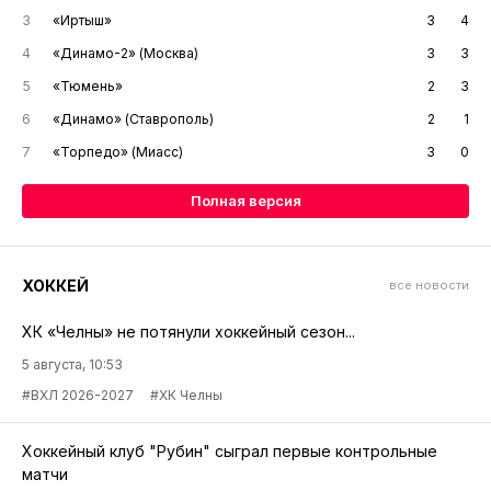
3
«Иртыш»
3
4
4
«Динамо-2» (Москва)
3
3
5
«Тюмень»
2
3
6
«Динамо» (Ставрополь)
2
1
7
«Торпедо» (Миасс)
3
0
Полная версия
ХОККЕЙ
все новости
ХК «Челны» не потянули хоккейный сезон...
5 августа, 10:53
#ВХЛ 2026-2027
#ХК Челны
Хоккейный клуб "Рубин" сыграл первые контрольные
матчи