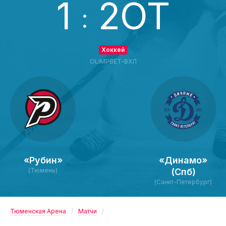
1
2ОТ
:
Хоккей
OLIMPBET-ВХЛ
«Рубин»
«Динамо»
(Тюмень)
(Спб)
(Санкт-Петербург)
Тюменская Арена
Матчи