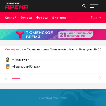
Хоккей
Футзал
Футбол
Биатлон
Еще
Лыжные гонки
Волейбол
Плавание
Дзюдо
Скалолазание
Велоспорт
Бокс
Мини-футбол
— Турнир на призы Тюменской области
18 августа, 19:00
«Тюмень»
«Газпром-Югра»
12 октября 2021, 19:00