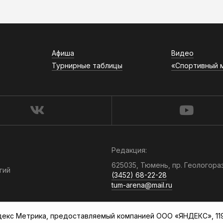
Афиша
Видео
Турнирные таблицы
«Спортивный 
Редакция:
625035, Тюмень, пр. Геологора
гий
(3452) 68-22-28
tum-arena@mail.ru
Отдел продаж:
кс Метрика, предоставляемый компанией ООО «ЯНДЕКС», 119021
(3452) 68-89-78