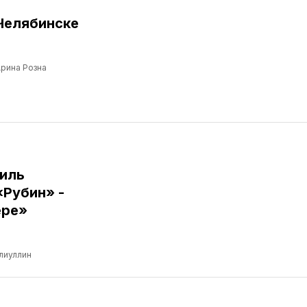
Челябинске
рина Розна
иль
«Рубин» -
ере»
лиуллин