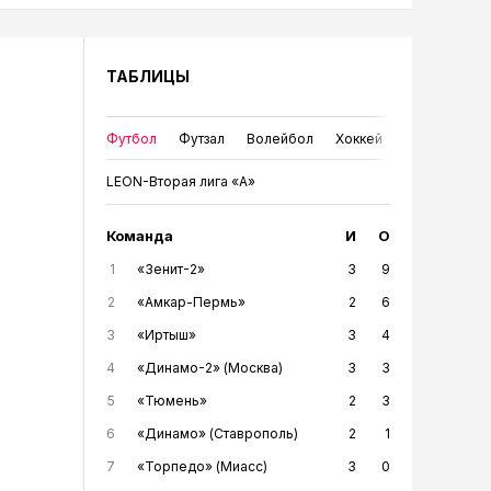
ТАБЛИЦЫ
Футбол
Футзал
Волейбол
Хоккей
LEON-Вторая лига «А»
Команда
И
О
1
«Зенит-2»
3
9
2
«Амкар-Пермь»
2
6
3
«Иртыш»
3
4
4
«Динамо-2» (Москва)
3
3
5
«Тюмень»
2
3
6
«Динамо» (Ставрополь)
2
1
7
«Торпедо» (Миасс)
3
0