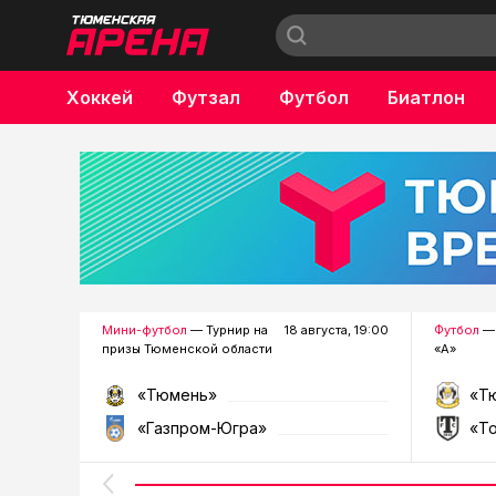
Хоккей
Футзал
Футбол
Биатлон
Бокс
Мини-футбол
— Турнир на
18 августа, 19:00
Футбол
— 
призы Тюменской области
«А»
«Тюмень»
«Т
«Газпром-Югра»
«Т