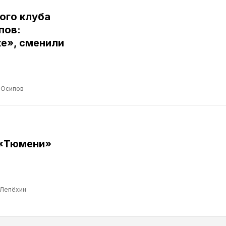
ого клуба
пов:
е», сменили
 Осипов
 «Тюмени»
 Лепёхин