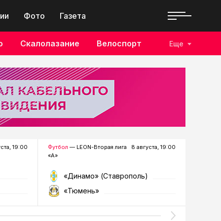
ии
Фото
Газета
о
Скалолазание
Велоспорт
Еще
уста, 19:00
Футбол
— LEON-Вторая лига
8 августа, 19:00
Хоккей
—
«А»
«Динамо» (Ставрополь)
«Р
«Тюмень»
«Г