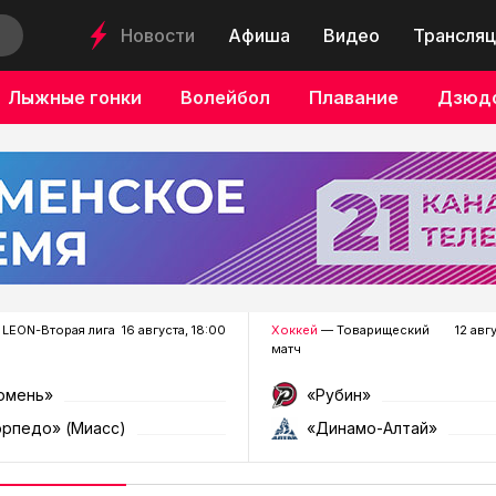
Новости
Афиша
Видео
Трансляц
Лыжные гонки
Волейбол
Плавание
Дзюд
LEON-Вторая лига
16 августа, 18:00
Хоккей
— Товарищеский
12 авг
матч
юмень»
«Рубин»
орпедо» (Миасс)
«Динамо-Алтай»