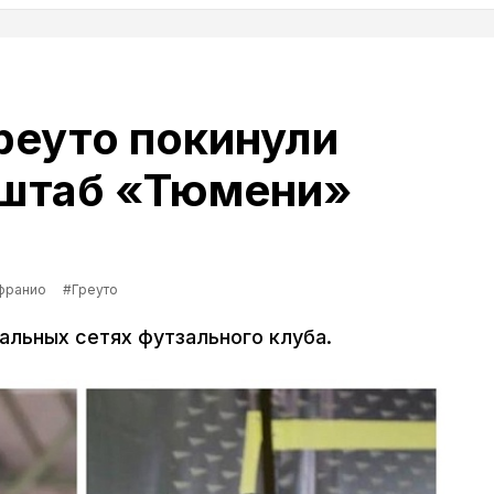
реуто покинули
 штаб «Тюмени»
франио
#Греуто
альных сетях футзального клуба.