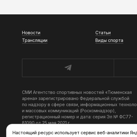
Новости
Статьи
Трансляции
Виды спорта
СМИ Агентство спортивных новостей «Тюменская
арена» зарегистрировано Федеральной службой
по надзору в сфере связи, информационных техноло
и массовых коммуникаций (Роскомнадзор),
регистрационный номер и дата: серия Эл № ФС77-
81090 от 25 мая 2021 г.
Учредитель: АНО «ТРК «Тюменское время».
Настоящий ресурс использует сервис веб-аналитики Янде
Главный редактор: Мартынов В. В.