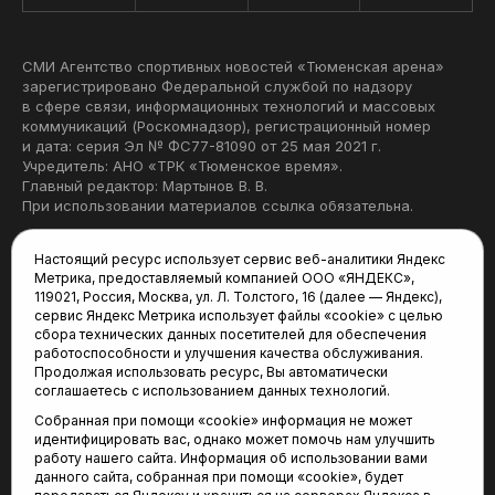
СМИ Агентство спортивных новостей «Тюменская арена»
зарегистрировано Федеральной службой по надзору
в сфере связи, информационных технологий и массовых
коммуникаций (Роскомнадзор), регистрационный номер
и дата: серия Эл № ФС77-81090 от 25 мая 2021 г.
Учредитель: АНО «ТРК «Тюменское время».
Главный редактор: Мартынов В. В.
При использовании материалов ссылка обязательна.
Политика конфиденциальности
Настоящий ресурс использует сервис веб-аналитики Яндекс
Метрика, предоставляемый компанией ООО «ЯНДЕКС»,
Редакция:
119021, Россия, Москва, ул. Л. Толстого, 16 (далее — Яндекс),
сервис Яндекс Метрика использует файлы «cookie» с целью
625035, Тюмень, пр. Геологоразведчиков, 28А
сбора технических данных посетителей для обеспечения
(3452) 68-22-28
работоспособности и улучшения качества обслуживания.
tum-arena@mail.ru
Продолжая использовать ресурс, Вы автоматически
соглашаетесь с использованием данных технологий.
Отдел продаж:
Собранная при помощи «cookie» информация не может
(3452) 68-89-78
идентифицировать вас, однако может помочь нам улучшить
kotovaev@sibinformburo.ru
работу нашего сайта. Информация об использовании вами
данного сайта, собранная при помощи «cookie», будет