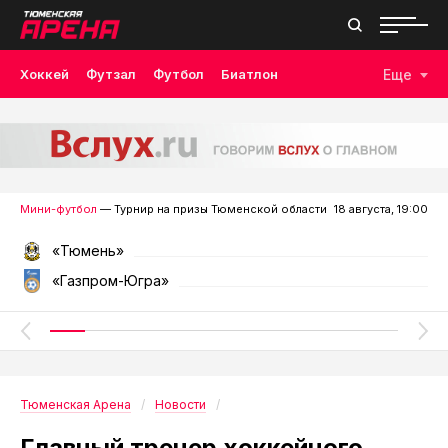
Хоккей
Футзал
Футбол
Биатлон
Еще
Лыжные гонки
Волейбол
Плавание
Дзюдо
Скалолазание
Велоспорт
Бокс
Мини-футбол
— Турнир на призы Тюменской области
18 августа, 19:00
«Тюмень»
«Газпром-Югра»
Тюменская Арена
Новости
Главный тренер хоккейного