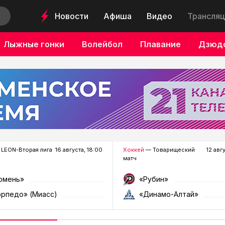
Новости
Афиша
Видео
Трансляц
Лыжные гонки
Волейбол
Плавание
Дзюд
LEON-Вторая лига
16 августа, 18:00
Хоккей
— Товарищеский
12 авг
матч
юмень»
«Рубин»
орпедо» (Миасс)
«Динамо-Алтай»