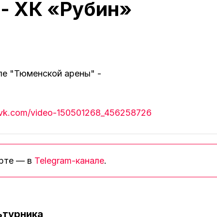
- ХК «Рубин»
ле "Тюменской арены" -
//vk.com/video-150501268_456258726
орте — в
Telegram-канале
.
ьтурника