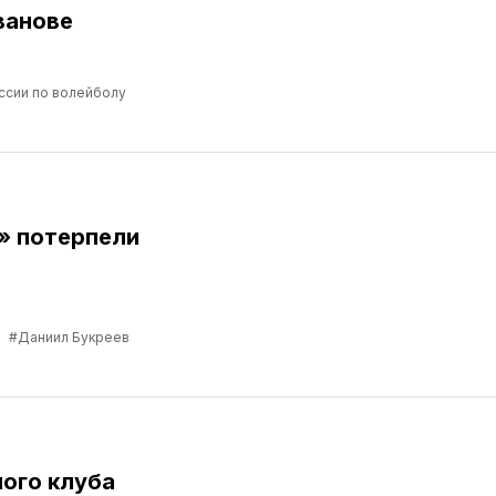
ванове
ссии по волейболу
» потерпели
в
#Даниил Букреев
ого клуба