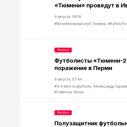
«Тюмени» проведут в И
9 августа, 08:18
#Волейбольный клуб Тюмень
#Кубок Ро
Футбол
Футболисты «Тюмени-2
поражение в Перми
9 августа, 07:44
#3-я лига по футболу
#Александр Гарае
#Сампсон Эбоах
Футбол
Полузащитник футбольн