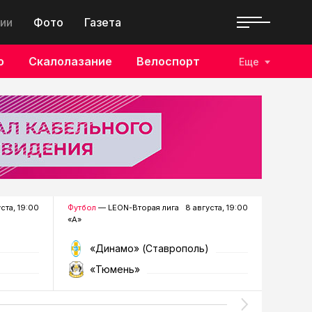
ии
Фото
Газета
о
Скалолазание
Велоспорт
Еще
уста, 19:00
Футбол
— LEON-Вторая лига
8 августа, 19:00
Хоккей
—
«А»
«Динамо» (Ставрополь)
«Р
«Тюмень»
«Г