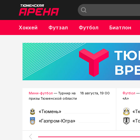
Хоккей
Футзал
Футбол
Биатлон
Бокс
Мини-футбол
— Турнир на
18 августа, 19:00
Футбол
— 
призы Тюменской области
«А»
«Тюмень»
«Т
«Газпром-Югра»
«Т