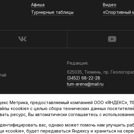
Афиша
Видео
Турнирные таблицы
«Спортивный 
Редакция:
625035, Тюмень, пр. Геологора
гий
(3452) 68-22-28
tum-arena@mail.ru
Отдел продаж:
кс Метрика, предоставляемый компанией ООО «ЯНДЕКС», 119021
(3452) 68-89-78
файлы «cookie» с целью сбора технических данных посетителе
kotovaev@sibinformburo.ru
вать ресурс, Вы автоматически соглашаетесь с использование
дентифицировать вас, однако может помочь нам улучшить раб
щи «cookie», будет передаваться Яндексу и храниться на сер