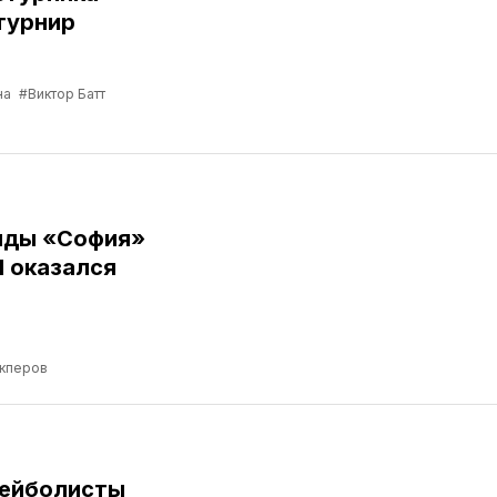
турнир
на
#Виктор Батт
нды «София»
Я оказался
кперов
лейболисты