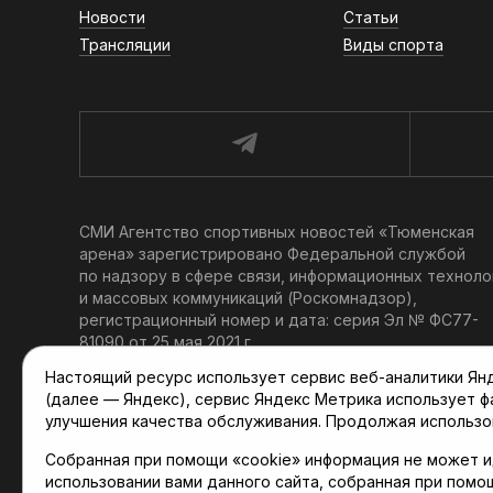
Новости
Статьи
Трансляции
Виды спорта
СМИ Агентство спортивных новостей «Тюменская
арена» зарегистрировано Федеральной службой
по надзору в сфере связи, информационных техноло
и массовых коммуникаций (Роскомнадзор),
регистрационный номер и дата: серия Эл № ФС77-
81090 от 25 мая 2021 г.
Учредитель: АНО «ТРК «Тюменское время».
Настоящий ресурс использует сервис веб-аналитики Янде
Главный редактор: Мартынов В. В.
(далее — Яндекс), сервис Яндекс Метрика использует 
При использовании материалов ссылка обязательна.
улучшения качества обслуживания. Продолжая использо
Политика конфиденциальности
Собранная при помощи «cookie» информация не может и
использовании вами данного сайта, собранная при помо