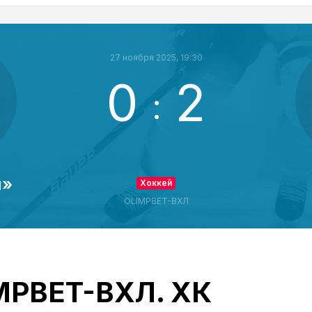
27 ноября 2025, 19:30
0
2
:
л»
Хоккей
OLIMPBET-ВХЛ
IMPBET-ВХЛ. ХК