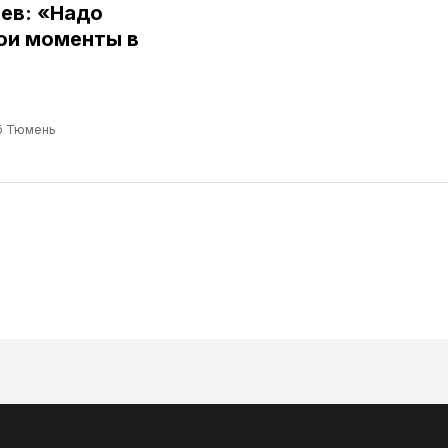
ев: «Надо
ои моменты в
б Тюмень