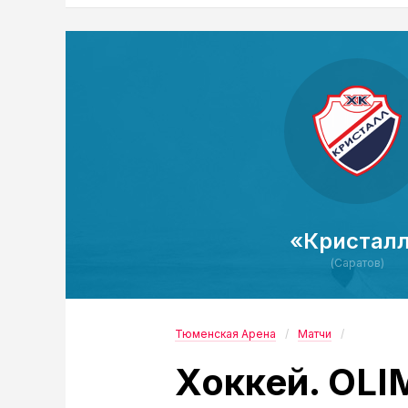
«Кристал
(Саратов)
Тюменская Арена
Матчи
Хоккей. OL