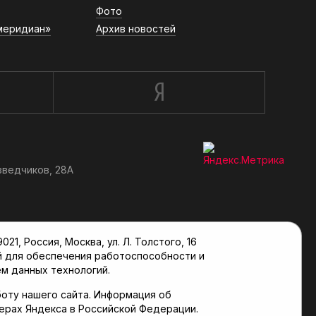
Фото
меридиан»
Архив новостей
зведчиков, 28А
, Россия, Москва, ул. Л. Толстого, 16
й для обеспечения работоспособности и
м данных технологий.
оту нашего сайта. Информация об
верах Яндекса в Российской Федерации.