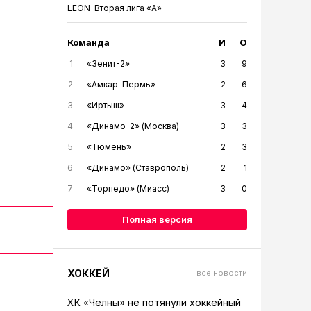
LEON-Вторая лига «А»
Команда
И
О
1
«Зенит-2»
3
9
2
«Амкар-Пермь»
2
6
3
«Иртыш»
3
4
4
«Динамо-2» (Москва)
3
3
5
«Тюмень»
2
3
6
«Динамо» (Ставрополь)
2
1
7
«Торпедо» (Миасс)
3
0
Полная версия
ХОККЕЙ
все новости
ХК «Челны» не потянули хоккейный