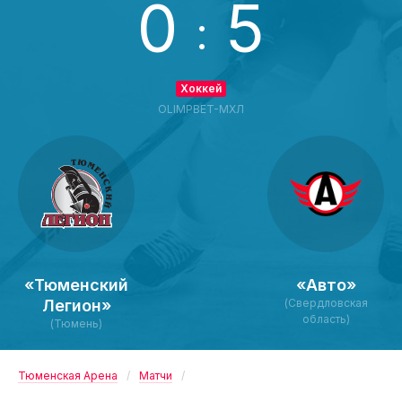
0
5
:
Хоккей
OLIMPBET-МХЛ
«Тюменский
«Авто»
Легион»
(Свердловская
область)
(Тюмень)
Тюменская Арена
Матчи