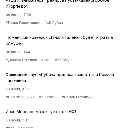
Рашит Галимжанов тренирует усть-каменогорское
«Торпедо»
30 июля, 17:09
#Рашит Галимжанов
#ХК Рубин
Тюменский хоккеист Данила Галенюк будет играть в
«Амуре»
30 июля, 11:44
#Данила Галенюк
#КХЛ
#ХК Амур
Хоккейный клуб «Рубин» подписал защитника Романа
Гапочкина
29 июля, 10:17
#ВХЛ 2026-2027
#ХК Рубин
#Роман Гапочкин
Иван Морозов может уехать в НХЛ
26 июля, 11:11