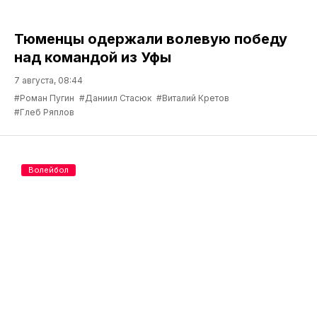
Тюменцы одержали волевую победу
над командой из Уфы
7 августа, 08:44
#Роман Пугин
#Даниил Стасюк
#Виталий Кретов
#Глеб Ряплов
Волейбол