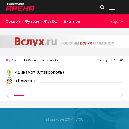
Хоккей
Футзал
Футбол
Биатлон
Еще
Лыжные гонки
Волейбол
Плавание
Дзюдо
Скалолазание
Велоспорт
Бокс
Футбол
— LEON-Вторая лига «А»
8 августа, 19:00
«Динамо» (Ставрополь)
«Тюмень»
21 октября 2017, 17:00