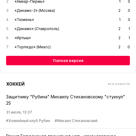
2
«Амкар-Пермь»
1
3
3
«Динамо-2» (Москва)
2
3
4
«Тюмень»
1
3
5
«Динамо» (Ставрополь)
2
1
6
«Иртыш»
2
1
7
«Торпедо» (Миасс)
2
0
Полная версия
ХОККЕЙ
все новости
Защитнику "Рубина" Михаилу Стихановскому "стукнул"
25
31 июля, 13:37
#Хоккейный клуб Рубин
#Михаил Стихановский