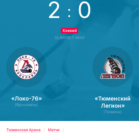
2
0
:
Хоккей
OLIMPBET-МХЛ
«Локо-76»
«Тюменский
(Ярославль)
Легион»
(Тюмень)
Тюменская Арена
Матчи