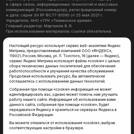
в сфере связи, информационных технологий и массовых
коммуникаций (Роскомнадзор), регистрационный номер
и дата: серия Эл № ФС77-81090 от 25 мая 2021 г.
Учредитель: АНО «ТРК «Тюменское время».
Главный редактор: Мартынов В. В.
При использовании материалов ссылка обязательна.
Политика конфиденциальности
Настоящий ресурс использует сервис веб-аналитики Яндекс
Метрика, предоставляемый компанией ООО «ЯНДЕКС»,
Редакция:
119021, Россия, Москва, ул. Л. Толстого, 16 (далее — Яндекс),
сервис Яндекс Метрика использует файлы «cookie» с целью
625035, Тюмень, пр. Геологоразведчиков, 28А
сбора технических данных посетителей для обеспечения
(3452) 68-22-28
работоспособности и улучшения качества обслуживания.
tum-arena@mail.ru
Продолжая использовать ресурс, Вы автоматически
соглашаетесь с использованием данных технологий.
Отдел продаж:
Собранная при помощи «cookie» информация не может
(3452) 68-89-78
идентифицировать вас, однако может помочь нам улучшить
kotovaev@sibinformburo.ru
работу нашего сайта. Информация об использовании вами
данного сайта, собранная при помощи «cookie», будет
передаваться Яндексу и храниться на серверах Яндекса в
Российской Федерации.
Вы можете отказаться от использования «cookie», выбрав
соответствующие настройки в браузере.