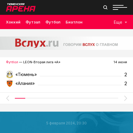
Хоккей
Футзал
Футбол
Биатлон
Еще
Лыжные гонки
Волейбол
Плавание
Дзюдо
Скалолазание
Велоспорт
Бокс
Футбол
— LEON-Вторая лига «А»
14 июня
2
«Тюмень»
2
«Алания»
5 февраля 2024, 20:30