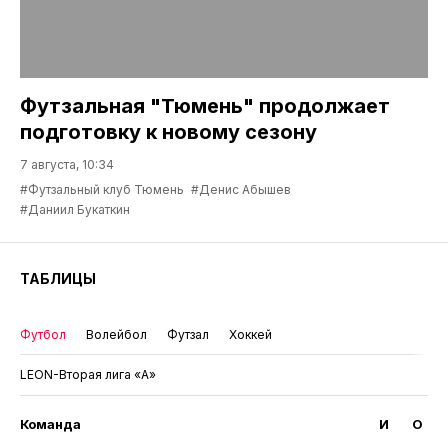
Футзальная "Тюмень" продолжает
подготовку к новому сезону
7 августа, 10:34
#Футзальный клуб Тюмень
#Денис Абышев
#Даниил Букаткин
ТАБЛИЦЫ
Футбол
Волейбол
Футзал
Хоккей
LEON-Вторая лига «А»
Команда
И
О