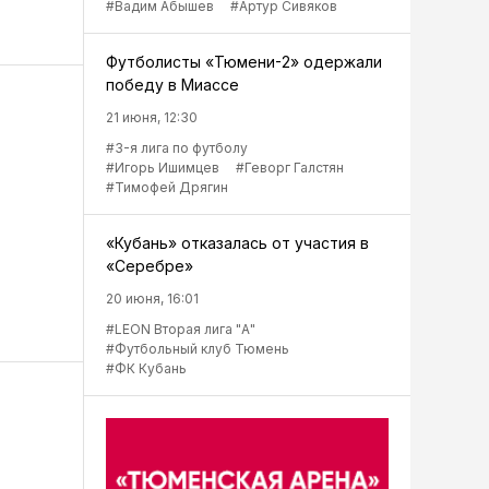
#Вадим Абышев
#Артур Сивяков
Футболисты «Тюмени-2» одержали
победу в Миассе
21 июня, 12:30
#3-я лига по футболу
#Игорь Ишимцев
#Геворг Галстян
#Тимофей Дрягин
«Кубань» отказалась от участия в
«Серебре»
20 июня, 16:01
#LEON Вторая лига "А"
#Футбольный клуб Тюмень
#ФК Кубань