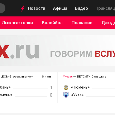
Новости
Афиша
Видео
Трансляц
Лыжные гонки
Волейбол
Плавание
Дзюд
LEON-Вторая лига «А»
6 июня
Футзал
— БЕТСИТИ Суперлига
1
убань»
«Тюмень»
0
юмень»
«Ухта»