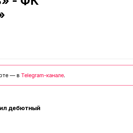
» - ФК
»
орте — в
Telegram-канале
.
бил дебютный