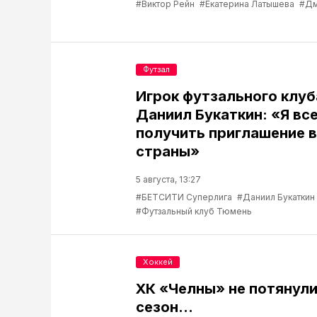
#Виктор Рейн
#Екатерина Латышева
#Дм
Футзал
Игрок футзального клу
Даниил Букаткин: «Я вс
получить приглашение 
страны»
5 августа, 13:27
#БЕТСИТИ Суперлига
#Даниил Букаткин
#Футзальный клуб Тюмень
Хоккей
ХК «Челны» не потянул
сезон...