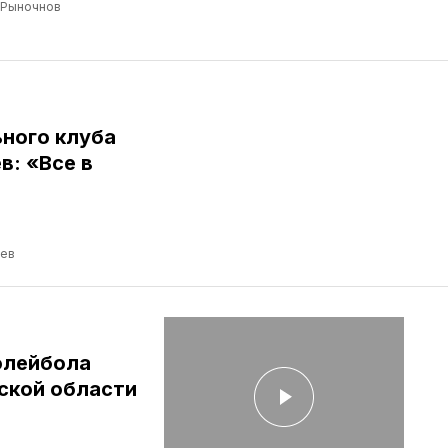
 Рыночнов
ного клуба
: «Все в
ев
олейбола
ской области