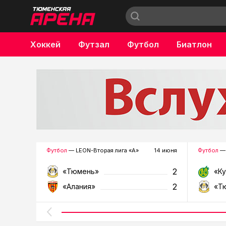
Хоккей
Футзал
Футбол
Биатлон
Бокс
Футбол
— LEON-Вторая лига «А»
14 июня
Футбол
— 
2
«Тюмень»
«К
2
«Алания»
«Т