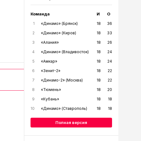
Команда
И
О
1
«Динамо» (Брянск)
18
36
2
«Динамо» (Киров)
18
33
3
«Алания»
18
26
4
«Динамо» (Владивосток)
18
24
5
«Амкар»
18
24
6
«Зенит-2»
18
22
7
«Динамо-2» (Москва)
18
22
8
«Тюмень»
18
20
9
«Кубань»
18
18
10
«Динамо» (Ставрополь)
18
18
Полная версия