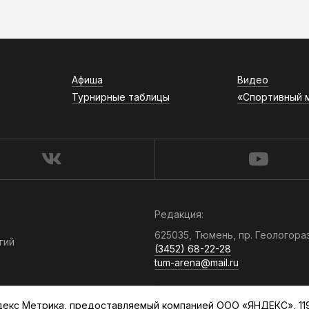
Афиша
Видео
Турнирные таблицы
«Спортивный 
Редакция:
625035, Тюмень, пр. Геологора
гий
(3452) 68-22-28
tum-arena@mail.ru
Отдел продаж:
кс Метрика, предоставляемый компанией ООО «ЯНДЕКС», 119021