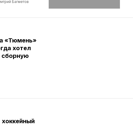
итрий Багметов
ба «Тюмень»
егда хотел
в сборную
и хоккейный