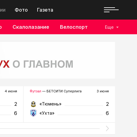
ии
Фото
Газета
о
Скалолазание
Велоспорт
Еще
4 июня
Футзал
— БЕТСИТИ Суперлига
3 июня
Футзал
—
2
2
«Тюмень»
«У
6
6
«Ухта»
«Т