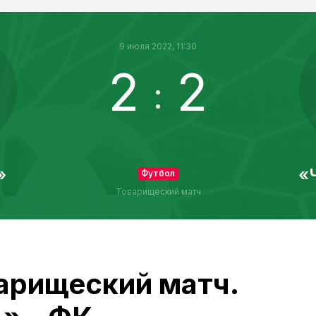
9 июля 2022, 11:30
2
2
:
»
«
Футбол
Товарищеский матч
арищеский матч.