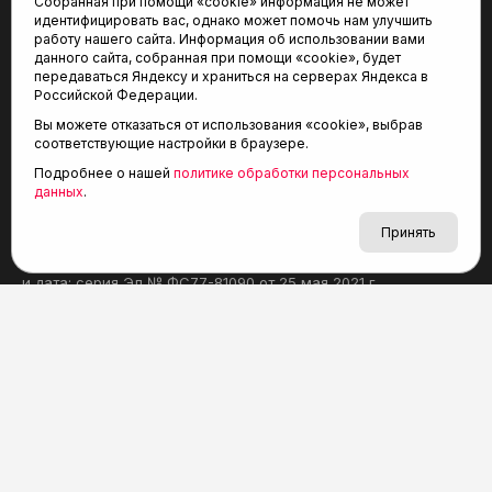
Собранная при помощи «cookie» информация не может
«Спортивный меридиан»
Архив новостей
идентифицировать вас, однако может помочь нам улучшить
работу нашего сайта. Информация об использовании вами
данного сайта, собранная при помощи «cookie», будет
передаваться Яндексу и храниться на серверах Яндекса в
Российской Федерации.
Вы можете отказаться от использования «cookie», выбрав
соответствующие настройки в браузере.
Подробнее о нашей
политике обработки персональных
данных
.
СМИ Агентство спортивных новостей «Тюменская арена»
зарегистрировано Федеральной службой по надзору
Принять
в сфере связи, информационных технологий и массовых
коммуникаций (Роскомнадзор), регистрационный номер
и дата: серия Эл № ФС77-81090 от 25 мая 2021 г.
Учредитель: АНО «ТРК «Тюменское время».
Главный редактор: Мартынов В. В.
При использовании материалов ссылка обязательна.
Политика конфиденциальности
Редакция:
625035, Тюмень, пр. Геологоразведчиков, 28А
(3452) 68-22-28