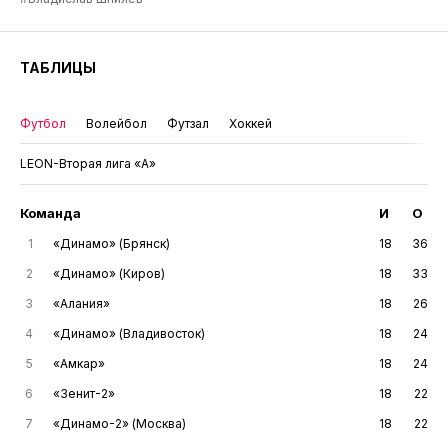
ТАБЛИЦЫ
Футбол
Волейбол
Футзал
Хоккей
LEON-Вторая лига «А»
Команда
И
О
1
«Динамо» (Брянск)
18
36
2
«Динамо» (Киров)
18
33
3
«Алания»
18
26
4
«Динамо» (Владивосток)
18
24
5
«Амкар»
18
24
6
«Зенит-2»
18
22
7
«Динамо-2» (Москва)
18
22