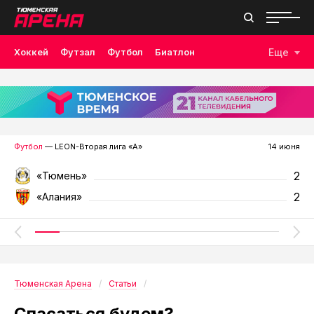
Хоккей
Футзал
Футбол
Биатлон
Еще
Лыжные гонки
Волейбол
Плавание
Дзюдо
Скалолазание
Велоспорт
Бокс
Футбол
— LEON-Вторая лига «А»
14 июня
2
«Тюмень»
2
«Алания»
Тюменская Арена
Статьи
Спасаться будем?