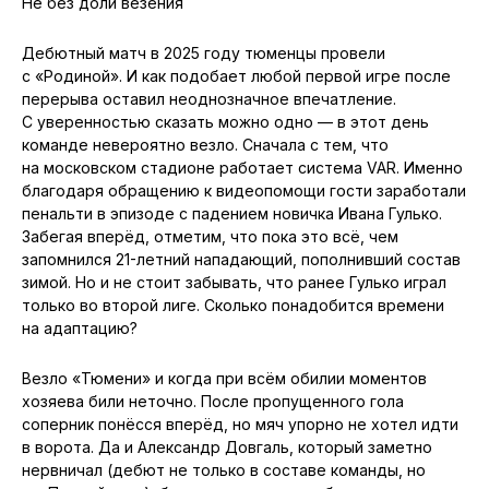
Не без доли везения
Дебютный матч в 2025 году тюменцы провели
с «Родиной». И как подобает любой первой игре после
перерыва оставил неоднозначное впечатление.
С уверенностью сказать можно одно — в этот день
команде невероятно везло. Сначала с тем, что
на московском стадионе работает система VAR. Именно
благодаря обращению к видеопомощи гости заработали
пенальти в эпизоде с падением новичка Ивана Гулько.
Забегая вперёд, отметим, что пока это всё, чем
запомнился 21-летний нападающий, пополнивший состав
зимой. Но и не стоит забывать, что ранее Гулько играл
только во второй лиге. Сколько понадобится времени
на адаптацию?
Везло «Тюмени» и когда при всём обилии моментов
хозяева били неточно. После пропущенного гола
соперник понёсся вперёд, но мяч упорно не хотел идти
в ворота. Да и Александр Довгаль, который заметно
нервничал (дебют не только в составе команды, но