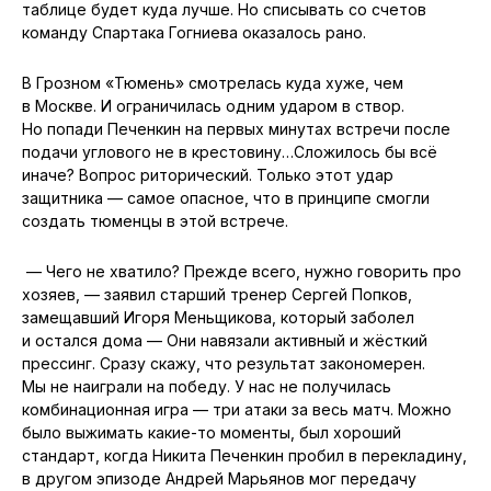
таблице будет куда лучше. Но списывать со счетов
команду Спартака Гогниева оказалось рано.
В Грозном «Тюмень» смотрелась куда хуже, чем
в Москве. И ограничилась одним ударом в створ.
Но попади Печенкин на первых минутах встречи после
подачи углового не в крестовину…Сложилось бы всё
иначе? Вопрос риторический. Только этот удар
защитника — самое опасное, что в принципе смогли
создать тюменцы в этой встрече.
— Чего не хватило? Прежде всего, нужно говорить про
хозяев, — заявил старший тренер Сергей Попков,
замещавший Игоря Меньщикова, который заболел
и остался дома — Они навязали активный и жёсткий
прессинг. Сразу скажу, что результат закономерен.
Мы не наиграли на победу. У нас не получилась
комбинационная игра — три атаки за весь матч. Можно
было выжимать какие-то моменты, был хороший
стандарт, когда Никита Печенкин пробил в перекладину,
в другом эпизоде Андрей Марьянов мог передачу