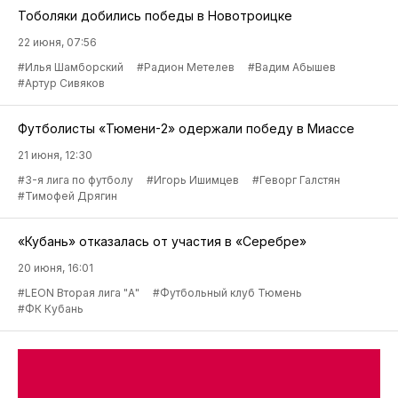
Тоболяки добились победы в Новотроицке
22 июня, 07:56
#Илья Шамборский
#Радион Метелев
#Вадим Абышев
#Артур Сивяков
Футболисты «Тюмени-2» одержали победу в Миассе
21 июня, 12:30
#3-я лига по футболу
#Игорь Ишимцев
#Геворг Галстян
#Тимофей Дрягин
«Кубань» отказалась от участия в «Серебре»
20 июня, 16:01
#LEON Вторая лига "А"
#Футбольный клуб Тюмень
#ФК Кубань