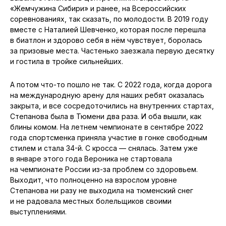
«Жемчужина Сибири» и ранее, на Всероссийских
соревнованиях, так сказать, по молодости. В 2019 году
вместе с Наталией Шевченко, которая после перешла
в биатлон и здорово себя в нём чувствует, боролась
за призовые места. Частенько заезжала первую десятку
и гостила в тройке сильнейших.
А потом что-то пошло не так. С 2022 года, когда дорога
на международную арену для наших ребят оказалась
закрыта, и все сосредоточились на внутренних стартах,
Степанова была в Тюмени два раза. И оба вышли, как
блины комом. На летнем чемпионате в сентябре 2022
года спортсменка приняла участие в гонке свободным
стилем и стала 34-й. С кросса — снялась. Затем уже
в январе этого года Вероника не стартовала
на чемпионате России из-за проблем со здоровьем.
Выходит, что полноценно на взрослом уровне
Степанова ни разу не выходила на тюменский снег
и не радовала местных болельщиков своими
выступлениями.