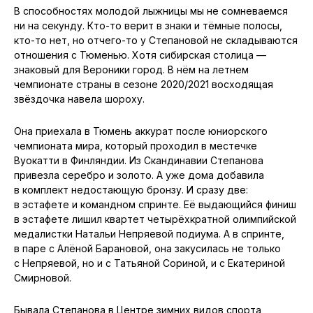
В способностях молодой лыжницы мы не сомневаемся
ни на секунду. Кто-то верит в знаки и тёмные полосы,
кто-то нет, но отчего-то у Степановой не складываются
отношения с Тюменью. Хотя сибирская столица —
знаковый для Вероники город. В нём на летнем
чемпионате страны в сезоне 2020/2021 восходящая
звёздочка навела шороху.
Она приехала в Тюмень аккурат после юниорского
чемпионата мира, который проходил в местечке
Вуокатти в Финляндии. Из Скандинавии Степанова
привезла серебро и золото. А уже дома добавила
в комплект недостающую бронзу. И сразу две:
в эстафете и командном спринте. Её выдающийся финиш
в эстафете лишил квартет четырёхкратной олимпийской
медалистки Натальи Непряевой подиума. А в спринте,
в паре с Алёной Барановой, она закусилась не только
с Непряевой, но и с Татьяной Сориной, и с Екатериной
Смирновой.
Бывала Степанова в Центре зимних видов спорта