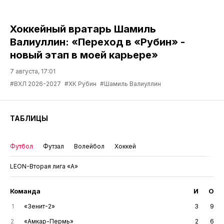
Хоккейный вратарь Шамиль
Валиуллин: «Переход в «Рубин» -
новый этап в моей карьере»
7 августа, 17:01
#ВХЛ 2026-2027
#ХК Рубин
#Шамиль Валиуллин
ТАБЛИЦЫ
Футбол
Футзал
Волейбол
Хоккей
LEON-Вторая лига «А»
Команда
И
О
1
«Зенит-2»
3
9
2
«Амкар-Пермь»
2
6