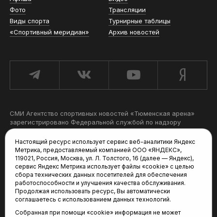
Фото
Трансляции
Виды спорта
Турнирные таблицы
«Спортивный меридиан»
Архив новостей
СМИ Агентство спортивных новостей «Тюменская арена»
зарегистрировано Федеральной службой по надзору
в сфере связи, информационных технологий и массовых
коммуникаций (Роскомнадзор), регистрационный номер
Настоящий ресурс использует сервис веб-аналитики Яндекс
и дата: серия Эл № ФС77-81090 от 25 мая 2021 г.
Метрика, предоставляемый компанией ООО «ЯНДЕКС»,
Учредитель: АНО «ТРК «Тюменское время».
119021, Россия, Москва, ул. Л. Толстого, 16 (далее — Яндекс),
Главный редактор: Мартынов В. В.
сервис Яндекс Метрика использует файлы «cookie» с целью
При использовании материалов ссылка обязательна.
сбора технических данных посетителей для обеспечения
работоспособности и улучшения качества обслуживания.
Продолжая использовать ресурс, Вы автоматически
Политика конфиденциальности
соглашаетесь с использованием данных технологий.
Редакция:
Собранная при помощи «cookie» информация не может