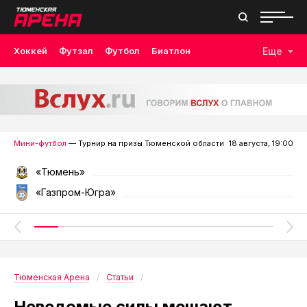
Хоккей
Футзал
Футбол
Биатлон
Еще
Лыжные гонки
Волейбол
Плавание
Дзюдо
Скалолазание
Велоспорт
Бокс
Мини-футбол
— Турнир на призы Тюменской области
18 августа, 19:00
«Тюмень»
«Газпром-Югра»
Тюменская Арена
Статьи
Неведомые силы мешают