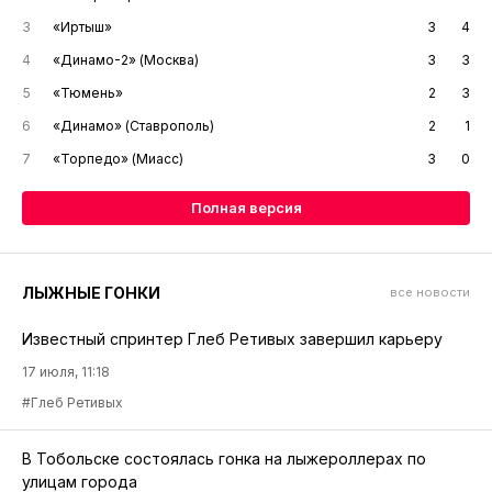
3
«Иртыш»
3
4
4
«Динамо-2» (Москва)
3
3
5
«Тюмень»
2
3
6
«Динамо» (Ставрополь)
2
1
7
«Торпедо» (Миасс)
3
0
Полная версия
ЛЫЖНЫЕ ГОНКИ
все новости
Известный спринтер Глеб Ретивых завершил карьеру
17 июля, 11:18
#Глеб Ретивых
В Тобольске состоялась гонка на лыжероллерах по
улицам города