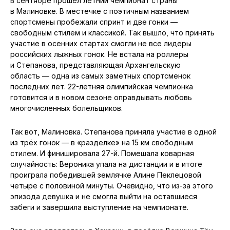
в сентябре прошёл летний чемпионат страны
в Малиновке. В местечке с поэтичным названием
спортсмены пробежали спринт и две гонки —
свободным стилем и классикой. Так вышло, что принять
участие в осенних стартах смогли не все лидеры
российских лыжных гонок. Не встала на роллеры
и Степанова, представляющая Архангельскую
область — одна из самых заметных спортсменок
последних лет. 22-летняя олимпийская чемпионка
готовится и в новом сезоне оправдывать любовь
многочисленных болельщиков.
Так вот, Малиновка. Степанова приняла участие в одной
из трёх гонок — в «разделке» на 15 км свободным
стилем. И финишировала 27-й. Помешала коварная
случайность: Вероника упала на дистанции и в итоге
проиграла победившей землячке Алине Пеклецовой
четыре с половиной минуты. Очевидно, что из-за этого
эпизода девушка и не смогла выйти на оставшиеся
забеги и завершила выступление на чемпионате.