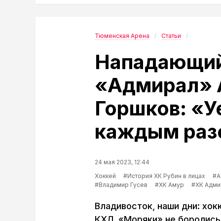
Тюменская Арена
Статьи
Нападающий
«Адмирал» 
Горшков: «У
каждым раз
24 мая 2023, 12:44
Хоккей
#История ХК Рубин в лицах
#А
#Владимир Гусев
#ХК Амур
#ХК Адми
Владивосток, наши дни: хо
КХЛ. «Моряки» не боролись 