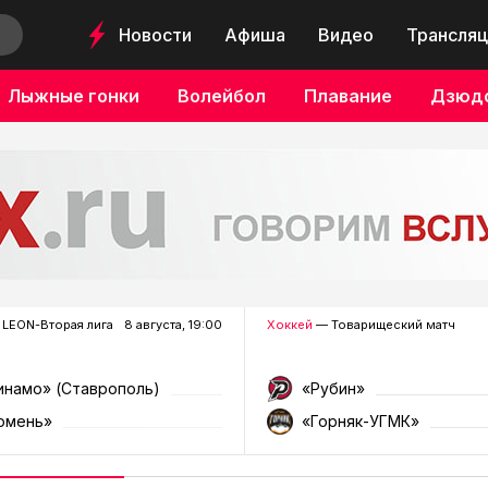
Новости
Афиша
Видео
Трансляц
Лыжные гонки
Волейбол
Плавание
Дзюд
LEON-Вторая лига
8 августа, 19:00
Хоккей
— Товарищеский матч
инамо» (Ставрополь)
«Рубин»
юмень»
«Горняк-УГМК»