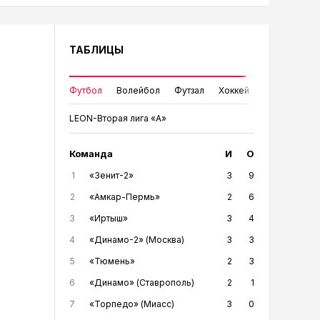
ТАБЛИЦЫ
Футбол
Волейбол
Футзал
Хоккей
LEON-Вторая лига «А»
Команда
И
О
1
«Зенит-2»
3
9
2
«Амкар-Пермь»
2
6
3
«Иртыш»
3
4
4
«Динамо-2» (Москва)
3
3
5
«Тюмень»
2
3
6
«Динамо» (Ставрополь)
2
1
7
«Торпедо» (Миасс)
3
0