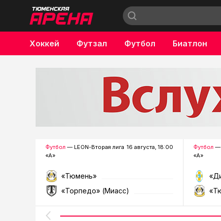
Хоккей
Футзал
Футбол
Биатлон
Бокс
Футбол
— LEON-Вторая лига
16 августа, 18:00
Футбол
— 
«А»
«А»
«Тюмень»
«Д
«Торпедо» (Миасс)
«Т