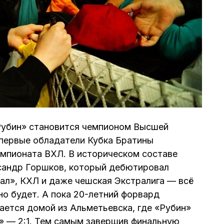
«Рубин» становится чемпионом Высшей
 первые обладатели Кубка Братины
емпионата ВХЛ. В историческом составе
сандр Горшков, который дебютировал
ал», КХЛ и даже чешская Экстралига — всё
но будет. А пока 20-летний форвард
ается домой из Альметьевска, где «Рубин»
» — 2:1. Тем самым завершив финальную