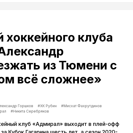
 хоккейного клуба
Александр
езжать из Тюмени с
ом всё сложнее»
лександр Горшков
#ХК Рубин
#Мисхат Фахрутдинов
рал
#Никита Серебряков
ккейный клуб «Адмирал» выходит в плей-офф
за Кубок Гагарина шесть лет, а сезон 2020-