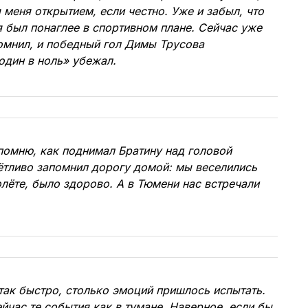
я меня открытием, если честно. Уже и забыл, что
 был понаглее в спортивном плане. Сейчас уже
помнил, и победный гол Димы Трусова
«один в ноль» убежал.
 помню, как поднимал Братину над головой
чётливо запомнил дорогу домой: мы веселились
олёте, было здорово. А в Тюмени нас встречали
так быстро, столько эмоций пришлось испытать.
ейчас те события как в тумане. Наверное, если бы