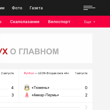
ии
Фото
Газета
о
Скалолазание
Велоспорт
Еще
2 августа
Футбол
— LEON-Вторая лига «А»
1 августа
Хоккей
—
4
0
«Тюмень»
«Р
3
2
«Амкар-Пермь»
«Г