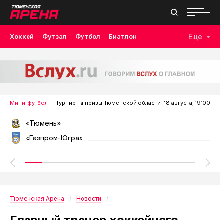
Хоккей
Футзал
Футбол
Биатлон
Еще
Лыжные гонки
Волейбол
Плавание
Дзюдо
Скалолазание
Велоспорт
Бокс
Мини-футбол
— Турнир на призы Тюменской области
18 августа, 19:00
«Тюмень»
«Газпром-Югра»
Тюменская Арена
Новости
Главный тренер хоккейного