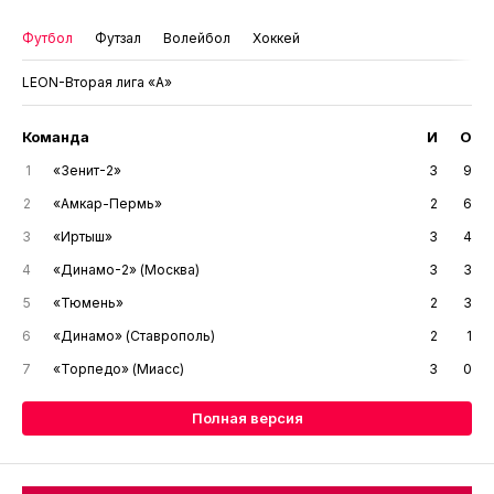
Футбол
Футзал
Волейбол
Хоккей
LEON-Вторая лига «А»
Команда
И
О
1
«Зенит-2»
3
9
2
«Амкар-Пермь»
2
6
3
«Иртыш»
3
4
4
«Динамо-2» (Москва)
3
3
5
«Тюмень»
2
3
6
«Динамо» (Ставрополь)
2
1
7
«Торпедо» (Миасс)
3
0
Полная версия