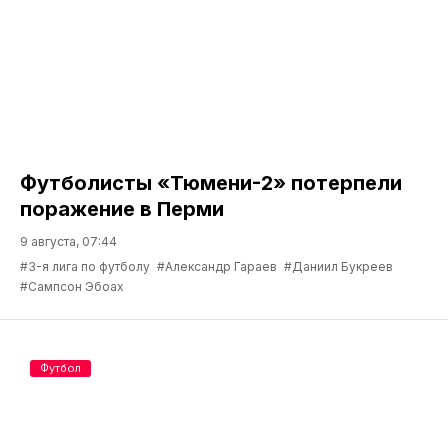
Футболисты «Тюмени-2» потерпели
поражение в Перми
9 августа, 07:44
#3-я лига по футболу
#Александр Гараев
#Даниил Букреев
#Сампсон Эбоах
Футбол