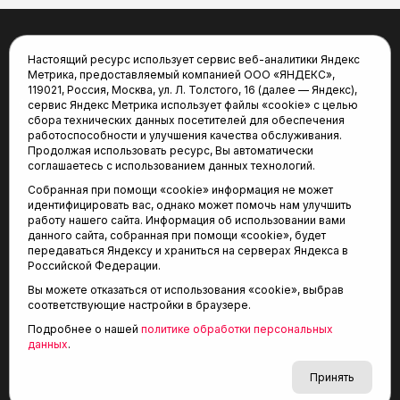
Настоящий ресурс использует сервис веб-аналитики Яндекс
Новости
Статьи
Метрика, предоставляемый компанией ООО «ЯНДЕКС»,
Афиша
Видео
119021, Россия, Москва, ул. Л. Толстого, 16 (далее — Яндекс),
Фото
Трансляции
сервис Яндекс Метрика использует файлы «cookie» с целью
сбора технических данных посетителей для обеспечения
Виды спорта
Турнирные таблицы
работоспособности и улучшения качества обслуживания.
«Спортивный меридиан»
Архив новостей
Продолжая использовать ресурс, Вы автоматически
соглашаетесь с использованием данных технологий.
Собранная при помощи «cookie» информация не может
идентифицировать вас, однако может помочь нам улучшить
работу нашего сайта. Информация об использовании вами
данного сайта, собранная при помощи «cookie», будет
передаваться Яндексу и храниться на серверах Яндекса в
Российской Федерации.
Вы можете отказаться от использования «cookie», выбрав
СМИ Агентство спортивных новостей «Тюменская арена»
соответствующие настройки в браузере.
зарегистрировано Федеральной службой по надзору
в сфере связи, информационных технологий и массовых
Подробнее о нашей
политике обработки персональных
коммуникаций (Роскомнадзор), регистрационный номер
данных
.
и дата: серия Эл № ФС77-81090 от 25 мая 2021 г.
Учредитель: АНО «ТРК «Тюменское время».
Принять
Главный редактор: Мартынов В. В.