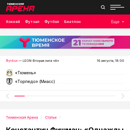
Хоккей
Футзал
Футбол
Биатлон
Еще
Лыжные гонки
Волейбол
Плавание
Дзюдо
Скалолазание
Велоспорт
Бокс
Футбол
— LEON-Вторая лига «А»
16 августа, 18:00
«Тюмень»
«Торпедо» (Миасс)
Тюменская Арена
Статьи
Константин Фишман: «Однажды