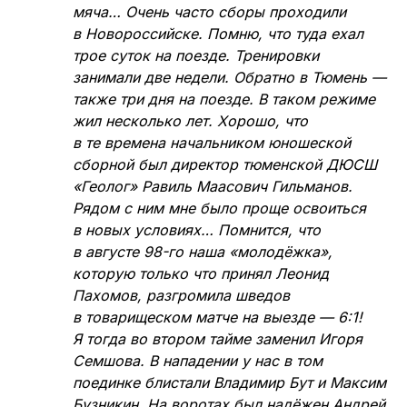
мяча… Очень часто сборы проходили
в Новороссийске. Помню, что туда ехал
трое суток на поезде. Тренировки
занимали две недели. Обратно в Тюмень —
также три дня на поезде. В таком режиме
жил несколько лет. Хорошо, что
в те времена начальником юношеской
сборной был директор тюменской ДЮСШ
«Геолог» Равиль Маасович Гильманов.
Рядом с ним мне было проще освоиться
в новых условиях… Помнится, что
в августе 98-го наша «молодёжка»,
которую только что принял Леонид
Пахомов, разгромила шведов
в товарищеском матче на выезде — 6:1!
Я тогда во втором тайме заменил Игоря
Семшова. В нападении у нас в том
поединке блистали Владимир Бут и Максим
Бузникин. На воротах был надёжен Андрей