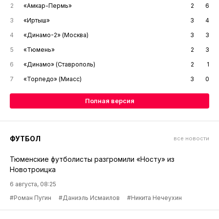
2
«Амкар-Пермь»
2
6
3
«Иртыш»
3
4
4
«Динамо-2» (Москва)
3
3
5
«Тюмень»
2
3
6
«Динамо» (Ставрополь)
2
1
7
«Торпедо» (Миасс)
3
0
Полная версия
ФУТБОЛ
все новости
Тюменские футболисты разгромили «Носту» из
Новотроицка
6 августа, 08:25
#Роман Пугин
#Даниэль Исмаилов
#Никита Нечеухин