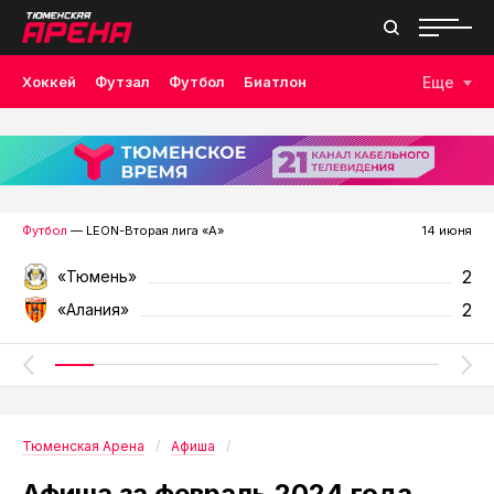
Хоккей
Футзал
Футбол
Биатлон
Еще
Лыжные гонки
Волейбол
Плавание
Дзюдо
Скалолазание
Велоспорт
Бокс
Футбол
— LEON-Вторая лига «А»
14 июня
2
«Тюмень»
2
«Алания»
Тюменская Арена
Афиша
Афиша за февраль 2024 года