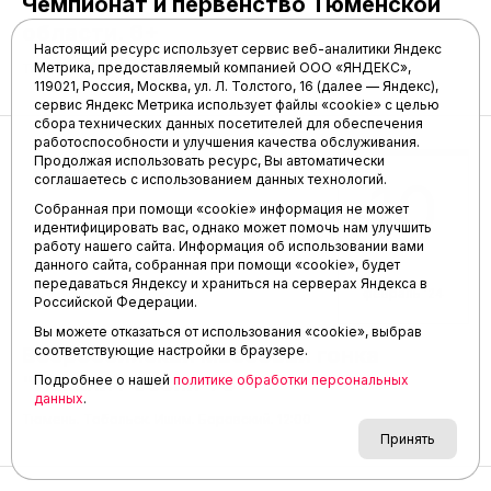
Чемпионат и первенство Тюменской
области. 6+
Настоящий ресурс использует сервис веб-аналитики Яндекс
Метрика, предоставляемый компанией ООО «ЯНДЕКС»,
Тюменский район. Мичурино. 11:00
119021, Россия, Москва, ул. Л. Толстого, 16 (далее — Яндекс),
сервис Яндекс Метрика использует файлы «cookie» с целью
сбора технических данных посетителей для обеспечения
работоспособности и улучшения качества обслуживания.
Продолжая использовать ресурс, Вы автоматически
Лыжные гонки
10
соглашаетесь с использованием данных технологий.
Собранная при помощи «cookie» информация не может
идентифицировать вас, однако может помочь нам улучшить
работу нашего сайта. Информация об использовании вами
данного сайта, собранная при помощи «cookie», будет
передаваться Яндексу и храниться на серверах Яндекса в
февраль '24
Российской Федерации.
Вы можете отказаться от использования «cookie», выбрав
Всероссийская массовая гонка
соответствующие настройки в браузере.
"Лыжня России". 6+
Подробнее о нашей
политике обработки персональных
данных
.
Тюмень. Тобольск. Ишим. Боровский. 12:00
Принять