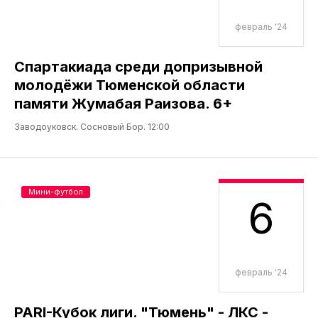
февраль '24
Спартакиада среди допризывной
молодёжи Тюменской области
памяти Жумабая Раизова. 6+
Заводоуковск. Сосновый Бор. 12:00
Мини-футбол
6
февраль '24
PARI-Кубок лиги. "Тюмень" - ЛКС -