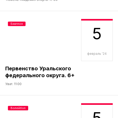
Биатлон
5
февраль '24
Первенство Уральского
федерального округа. 6+
Уват. 11:00
Волейбол
5